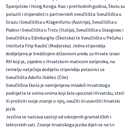
Španjolske i Hong Konga. Kao i prethodnih godina, Školu su
polazili i stipendisti s partnerskih sveučilišta: Sveučilišta u
Grazu i Sveučilišta u Klagenfurtu (Austrija), Sveučilišta u
Padovi i Sveučilišta u Trstu (Italija), Sveučilišta u Glasgowu i
Sveučilišta u Edinburghu (Škotska) te Sveučilišta u Pečuhu i
Instituta Filip Kaušić (Mađarska). Jedna stipendija
dodijeljena je Središnjem državnom uredu za Hrvate izvan
RH koji je, zajedno s Hrvatskom maticom iseljenika, na
temelju natječaja dodijelio stipendiju polaznici sa
Sveučilišta Adolfo Ibáñez (Čile).
Sveučilišna škola je namijenjena mladeži hrvatskoga
podrijetla te svima onima koji žele upoznati Hrvatsku, steći
ili proširiti svoje znanje o njoj, naučiti ili usavršiti hrvatski
jezik.
Jezična se nastava sastoji od odvojenih gramatičkih i
lektorskih sati. Znanje hrvatskoga jezika dijeli se na tri