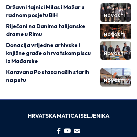
Državni tajnici Milas i Mažar u
radnom posjetu BiH
NOVOSTI
Riječani na Danima talijanske
drame u Rimu
NOVOSTI
Donacija vrijedne arhivske i
knjižne građe o hrvatskom piscu
NOVOSTI
iz Mađarske
Karavana Po staza naših starih
na putu
NOVOSTI
HRVATSKA MATICA ISELJENIKA