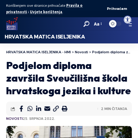
Korištenjem ove stranice prihvaćate
Pravila o
Prihvaćam
privatnosti
i
Uvjete korištenja
.
Open to
Aa
HRVATSKA MATICA ISELJENIKA
HRVATSKA MATICA ISELJENIKA - HMI
>
Novosti
>
Podjelom diploma završila Sveučilišna škola hrvatskoga jezika i kulture
Podjelom diploma
završila Sveučilišna škola
hrvatskoga jezika i kulture
2 MIN ČITANJA
NOVOSTI
25. SRPNJA 2022.