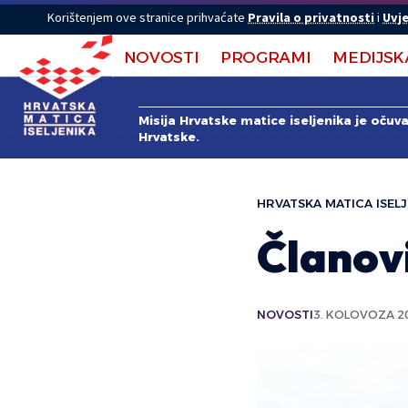
Korištenjem ove stranice prihvaćate
Pravila o privatnosti
i
Uvje
NOVOSTI
PROGRAMI
MEDIJSK
Misija Hrvatske matice iseljenika je očuv
Hrvatske.
HRVATSKA MATICA ISELJ
Članov
NOVOSTI
3. KOLOVOZA 2