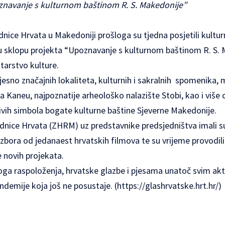
znavanje s kulturnom baštinom R. S. Makedonije”
dnice Hrvata u Makedoniji prošloga su tjedna posjetili kultur
 sklopu projekta “Upoznavanje s kulturnom baštinom R. S. M
tarstvo kulture.
ijesno značajnih lokaliteta, kulturnih i sakralnih spomenika,
na Kaneu, najpoznatije arheološko nalazište Stobi, kao i više c
jivih simbola bogate kulturne baštine Sjeverne Makedonije.
dnice Hrvata (ZHRM) uz predstavnike predsjedništva imali 
izbora od jedanaest hrvatskih filmova te su vrijeme provodili
e novih projekata.
oga raspoloženja, hrvatske glazbe i pjesama unatoč svim ak
emije koja još ne posustaje. (https://glashrvatske.hrt.hr/)