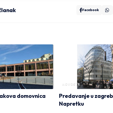
 članak
Facebook
NOVOSTI
jakova domovnica
Predavanje u zagre
Napretku