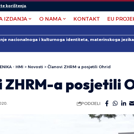
te korištenja
.
A IZDANJA
O NAMA
KONTAKT
EU PROJE
anje nacionalnoga i kulturnoga identiteta, materinskoga jezika 
ENIKA - HMI
>
Novosti
>
Članovi ZHRM-a posjetili Ohrid
i ZHRM-a posjetili 
PODIJELI
020.