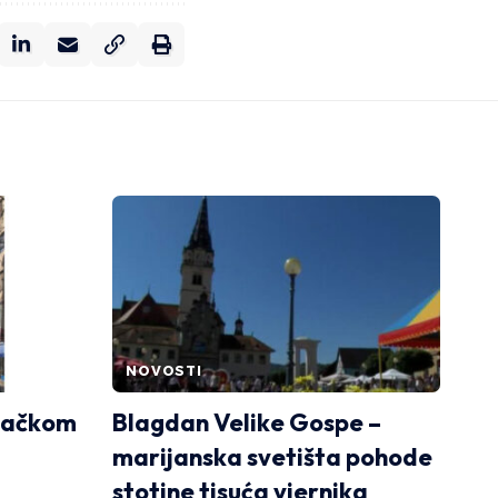
NOVOSTI
bačkom
Blagdan Velike Gospe –
marijanska svetišta pohode
stotine tisuća vjernika