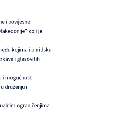
ne i povijesne
akedonije” koji je
 među kojima i ohridsku
rkava i glasovitih
su i mogućnost
 u druženju i
tualnim ograničenjima