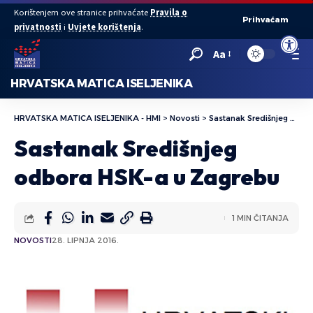
Korištenjem ove stranice prihvaćate
Pravila o
Prihvaćam
privatnosti
i
Uvjete korištenja
.
Open to
Aa
HRVATSKA MATICA ISELJENIKA
HRVATSKA MATICA ISELJENIKA - HMI
>
Novosti
>
Sastanak Središnjeg odbora HSK-a u Zagrebu
Sastanak Središnjeg
odbora HSK-a u Zagrebu
1 MIN ČITANJA
NOVOSTI
28. LIPNJA 2016.