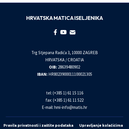
HRVATSKA MATICA ISELJENIKA
Trg Stjepana Radića 3, 10000 ZAGREB
HRVATSKA / CROATIA
OIB:
28639480902
IBAN:
HR8023900011100021305
tel: (+385 1) 61 15 116
fax: (+385 1) 61 11 522
E-mail:
hmi-info@matis.hr
Pravila privatnosti i zaštite podataka
Upravljanje kolačićima