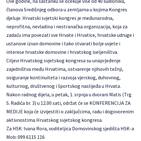
Ove godine, na sastanku se očekuje više od 40 sudionika,
članova Središnjeg odbora u zemljama u kojima Kongres
djeluje. Hrvatski svjetski kongres je međunarodna,
neprofitna, nevladina i nestranačka organizacija, koja za
zadaću ima povezati sve Hrvate i Hrvatice, hrvatske udruge i
ustanove izvan domovine i tako stvarati bolje uvjete i
interese hrvatske domovine i hrvatskog iseljeništva.
Ciljevi
Hrvatskog svjetskog kongresa
su unaprjeđenje
zajedništva među Hrvatima, ostvarenje njihovih težnji,
osiguranje kontinuiteta i razvoja vjerskog, duhovnog,
kulturnog, društvenog i športskog naslijeđa u Hrvata.
Nakon radnog dijela, u petak, 1. srpnja u dvorani Matis (Trg
S. Radića br. 3) u 12.00 sati, održat će se KONFERENCIJA ZA
MEDIJE koja će izvijestiti o zaključcima, radu i dogovorenim
aktivnostima Hrvatskog svjetskog kongresa.
Za HSK: Ivana Rora, voditeljica Domovinskog sjedišta HSK-a
Mob: 099 6115 116