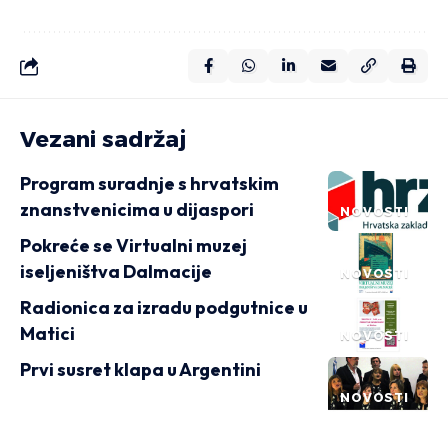
Vezani sadržaj
Program suradnje s hrvatskim
znanstvenicima u dijaspori
NOVOSTI
Pokreće se Virtualni muzej
iseljeništva Dalmacije
NOVOSTI
Radionica za izradu podgutnice u
Matici
NOVOSTI
Prvi susret klapa u Argentini
NOVOSTI