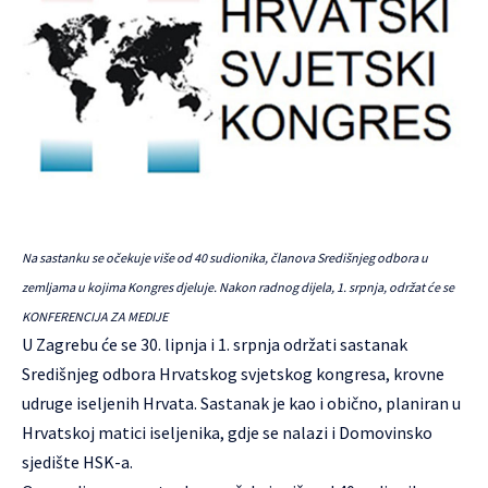
Na sastanku se očekuje više od 40 sudionika, članova Središnjeg odbora u
zemljama u kojima Kongres djeluje. Nakon radnog dijela, 1. srpnja, održat će se
KONFERENCIJA ZA MEDIJE
U Zagrebu će se 30. lipnja i 1. srpnja održati sastanak
Središnjeg odbora Hrvatskog svjetskog kongresa, krovne
udruge iseljenih Hrvata. Sastanak je kao i obično, planiran u
Hrvatskoj matici iseljenika, gdje se nalazi i Domovinsko
sjedište HSK-a.