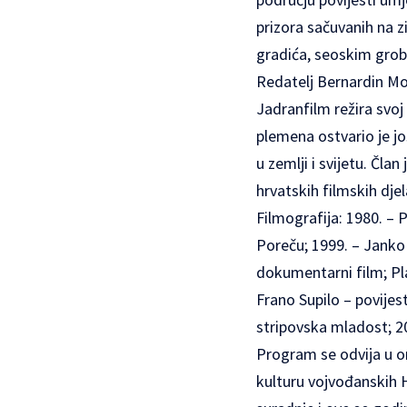
prizora sačuvanih na z
gradića, seoskim gro
Redatelj Bernardin Mod
Jadranfilm režira sv
plemena ostvario je jo
u zemlji i svijetu. Čla
hrvatskih filmskih dje
Filmografija: 1980. – P
Poreču; 1999. – Janko
dokumentarni film; Pl
Frano Supilo – povijest
stripovska mladost; 2
Program se odvija u or
kulturu vojvođanskih 