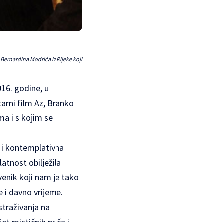
Bernardina Modrića iz Rijeke koji
016. godine, u
rni film Az, Branko
ma i s kojim se
a i kontemplativna
latnost obilježila
venik koji nam je tako
e i davno vrijeme.
straživanja na
et mističnih priča i