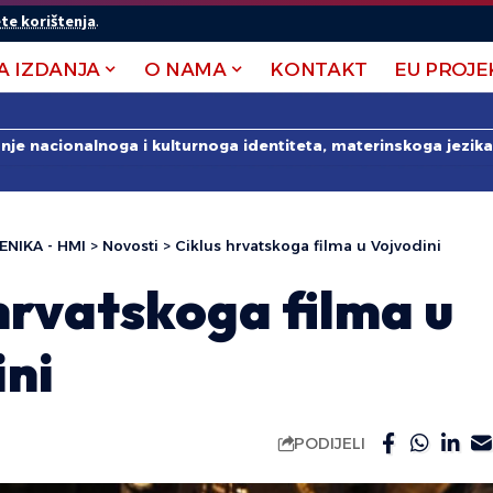
te korištenja
.
A IZDANJA
O NAMA
KONTAKT
EU PROJE
anje nacionalnoga i kulturnoga identiteta, materinskoga jezika 
ENIKA - HMI
>
Novosti
>
Ciklus hrvatskoga filma u Vojvodini
hrvatskoga filma u
ini
PODIJELI