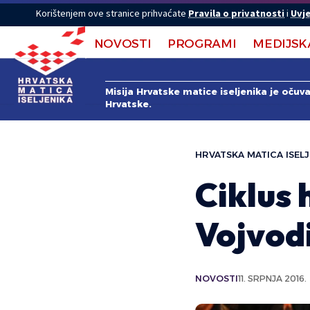
Korištenjem ove stranice prihvaćate
Pravila o privatnosti
i
Uvje
NOVOSTI
PROGRAMI
MEDIJSK
Misija Hrvatske matice iseljenika je očuv
Hrvatske.
HRVATSKA MATICA ISELJ
Ciklus 
Vojvod
NOVOSTI
11. SRPNJA 2016.