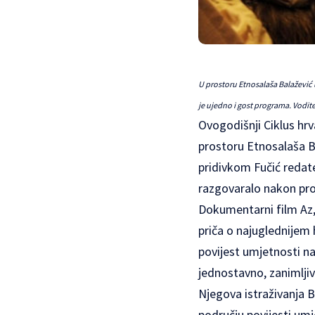
U prostoru Etnosalaša Balažević 
je ujedno i gost programa. Vodite
Ovogodišnji Ciklus hrv
prostoru Etnosalaša B
pridivkom Fučić redate
razgovaralo nakon proj
Dokumentarni film Az,
priča o najuglednijem h
povijest umjetnosti na
jednostavno, zanimljiv
Njegova istraživanja B
području povijesti umj