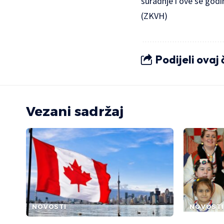
suradnje i ove se god
(ZKVH)
Podijeli ovaj
Vezani sadržaj
NOVOSTI
NOVOSTI