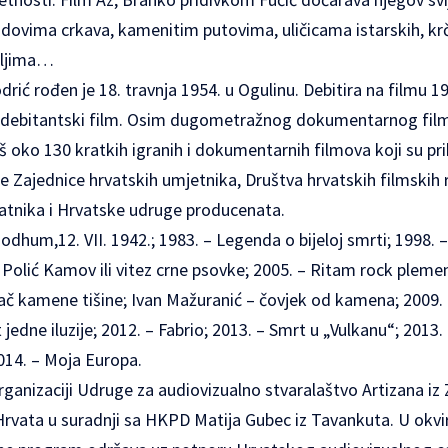
idovima crkava, kamenitim putovima, uličicama istarskih, krč
bljima…
rić rođen je 18. travnja 1954. u Ogulinu. Debitira na filmu 
oj debitantski film. Osim dugometražnog dokumentarnog fil
š oko 130 kratkih igranih i dokumentarnih filmova koji su pri
n je Zajednice hrvatskih umjetnika, Društva hrvatskih filmskih
latnika i Hrvatske udruge producenata.
odhum,12. VII. 1942.; 1983. – Legenda o bijeloj smrti; 1998. –
 Polić Kamov ili vitez crne psovke; 2005. – Ritam rock plem
ač kamene tišine; Ivan Mažuranić – čovjek od kamena; 2009. –
 jedne iluzije; 2012. – Fabrio; 2013. – Smrt u „Vulkanu“; 2013
014. – Moja Europa.
ganizaciji Udruge za audiovizualno stvaralaštvo Artizana iz
Hrvata u suradnji sa HKPD Matija Gubec iz Tavankuta. U ok