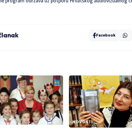
ine program održava uz potporu Hrvatskog audiovizualnog c
 članak
Facebook
NOVOSTI