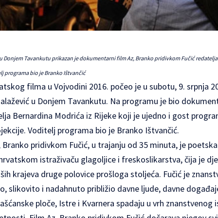
u Donjem Tavankutu prikazan je dokumentarni film Az, Branko pridivkom Fučić redatelja 
lj programa bio je Branko Ištvančić
atskog filma u Vojvodini 2016. počeo je u subotu, 9. srpnja 2
alažević u Donjem Tavankutu. Na programu je bio dokumenta
lja Bernardina Modrića iz Rijeke koji je ujedno i gost progra
ekcije. Voditelj programa bio je Branko Ištvančić.
 Branko pridivkom Fučić, u trajanju od 35 minuta, je poetsk
rvatskom istraživaču glagoljice i freskoslikarstva, čija je dje
ših krajeva druge polovice prošloga stoljeća. Fučić je znanst
o, slikovito i nadahnuto približio davne ljude, davne događaj
ašćanske ploče, Istre i Kvarnera spadaju u vrh znanstvenog i
etnosti. Film Az, Branko pridivkom Fučić dočarava njegov svij