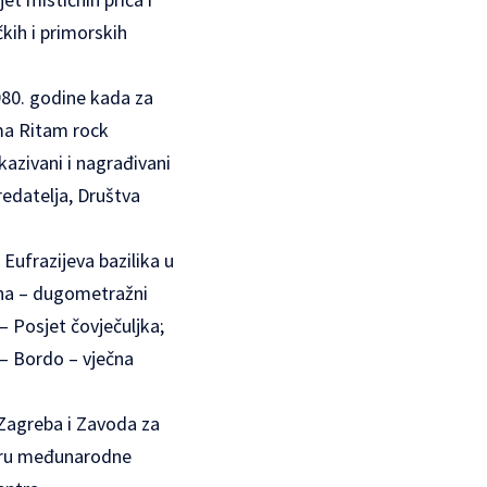
kih i primorskih
1980. godine kada za
ma Ritam rock
kazivani i nagrađivani
 redatelja, Društva
 Eufrazijeva bazilika u
ena – dugometražni
 Posjet čovječuljka;
. – Bordo – vječna
 Zagreba i Zavoda za
viru međunarodne