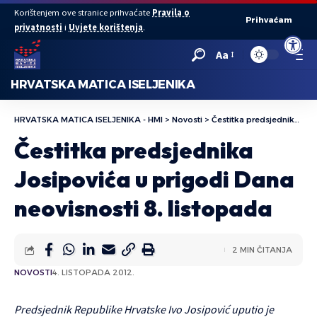
Korištenjem ove stranice prihvaćate
Pravila o
Prihvaćam
privatnosti
i
Uvjete korištenja
.
Open to
Aa
HRVATSKA MATICA ISELJENIKA
HRVATSKA MATICA ISELJENIKA - HMI
>
Novosti
>
Čestitka predsjednika Josipovića u prigodi Dana neovisnosti 8. listopada
Čestitka predsjednika
Josipovića u prigodi Dana
neovisnosti 8. listopada
2 MIN ČITANJA
NOVOSTI
4. LISTOPADA 2012.
Predsjednik Republike Hrvatske Ivo Josipović uputio je