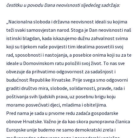
čestitku u povodu Dana neovisnosti sljedećeg sadržaja:
„Nacionalna sloboda i državna neovisnost ideali su kojima
teži svaki samosvjestan narod. Stoga je Dan neovisnosti naš
istinski blagdan, kada iskazujemo dužnu zahvalnost svima
koji su tijekom naše povijesti tim idealima posvetili svoj
rad, sposobnosti i nastojanja, a posebice onima koji su za te
ideale u Domovinskom ratu položili svoj život. To nas sve
obvezuje da prihvatimo odgovornost za sadašnjost i
budućnost Republike Hrvatske. Prije svega smo odgovorni
graditi društvo mira, slobode, solidarnosti, pravde, rada i
poštivanja svih ljudskih prava, uz posebnu brigu koju
moramo posvećivati djeci, mladima i obiteljima.
Pred nama je sada u prvome redu zadaća gospodarske
obnove Hrvatske. Važno je da kao skora punopravna članica
Europske unije budemo ne samo demokratski zrela i