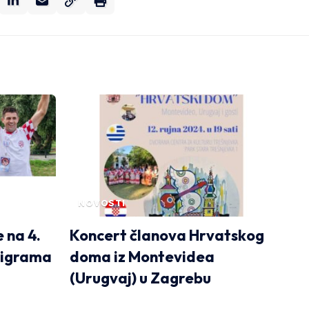
NOVOSTI
 na 4.
Koncert članova Hrvatskog
 igrama
doma iz Montevidea
(Urugvaj) u Zagrebu