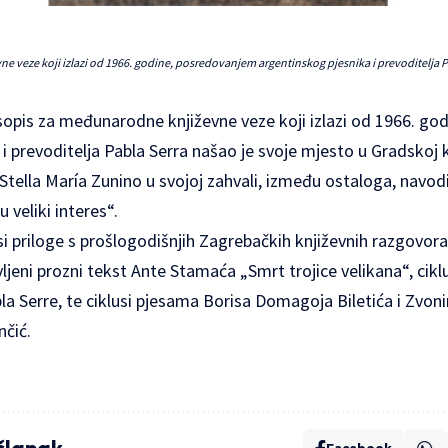
 veze koji izlazi od 1966. godine, posredovanjem argentinskog pjesnika i prevoditelja Pa
sopis za međunarodne književne veze koji izlazi od 1966. g
i prevoditelja Pabla Serra našao je svoje mjesto u Gradskoj kn
 Stella María Zunino u svojoj zahvali, između ostaloga, navodi
u veliki interes“.
si priloge s prošlogodišnjih Zagrebačkih književnih razgovora 
jeni prozni tekst Ante Stamaća „Smrt trojice velikana“, ciklu
la Serre, te ciklusi pjesama Borisa Domagoja Biletića i Zvon
nčić.