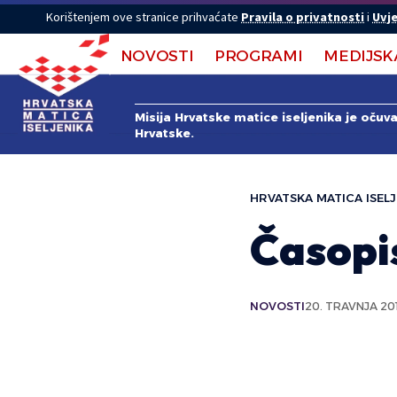
Korištenjem ove stranice prihvaćate
Pravila o privatnosti
i
Uvje
NOVOSTI
PROGRAMI
MEDIJSK
Misija Hrvatske matice iseljenika je očuv
Hrvatske.
HRVATSKA MATICA ISELJ
Časopis
NOVOSTI
20. TRAVNJA 201