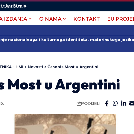
te korištenja
.
A IZDANJA
O NAMA
KONTAKT
EU PROJE
anje nacionalnoga i kulturnoga identiteta, materinskoga jezika 
ENIKA - HMI
>
Novosti
>
Časopis Most u Argentini
 Most u Argentini
PODIJELI
5.