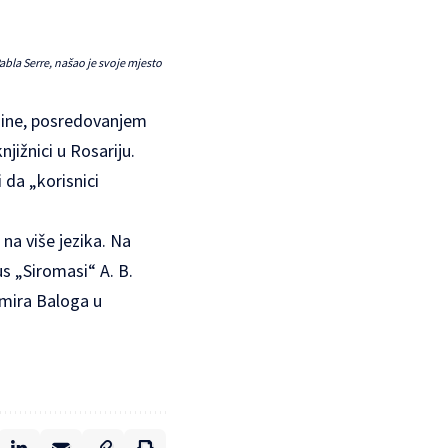
bla Serre, našao je svoje mjesto
odine, posredovanjem
jižnici u Rosariju.
 da „korisnici
na više jezika. Na
s „Siromasi“ A. B.
imira Baloga u