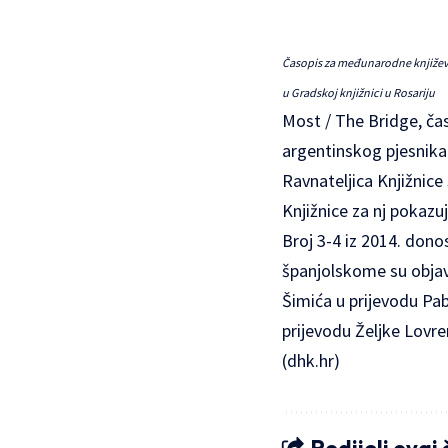
Časopis za međunarodne književne
u Gradskoj knjižnici u Rosariju
Most / The Bridge, ča
argentinskog pjesnika 
Ravnateljica Knjižnice
Knjižnice za nj pokazuj
Broj 3-4 iz 2014. dono
španjolskome su objavl
Šimića u prijevodu Pab
prijevodu Željke Lovre
(
dhk.hr
)