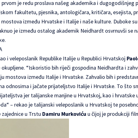
u prvom je redu proslava našeg akademika i dugogodišnjeg p
skom fakultetu, pjesnika, antologičara, kritičara, esejista, pr
mostova između Hrvatske i Italije i naše kulture. Duboke s
taknuo je između ostalog akademik Neidhardt osvrnuvši se n
ke.
A
ao i veleposlanik Republike Italije u Republici Hrvatskoj
Paol
okupljene. “Iskoristio bih riječi gospodina Neidhardta i za
u mostova između Italije i Hrvatske. Zahvalio bih i predsta
 na odnosima i jačate prijateljstvo Italije i Hrvatske. To što
teljstva jer talijanske manjine u Hrvatskoj, kao i hrvatske u 
a“ – rekao je talijanski veleposlanik u Hrvatskoj te posebno
 zajednice u Trstu
Damiru Murkoviću
u čijoj je produkciji fi