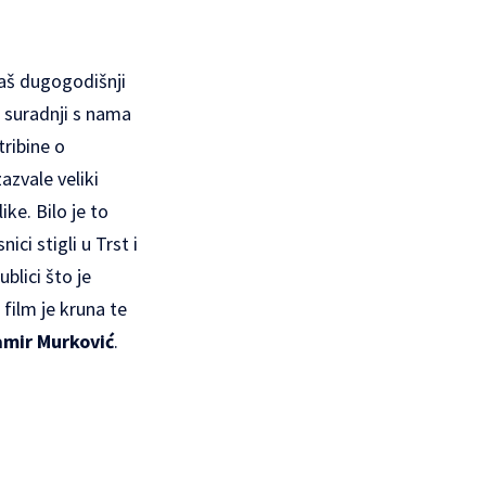
aš dugogodišnji
 u suradnji s nama
tribine o
zazvale veliki
ike. Bilo je to
nici stigli u Trst i
ublici što je
j film je kruna te
mir Murković
.