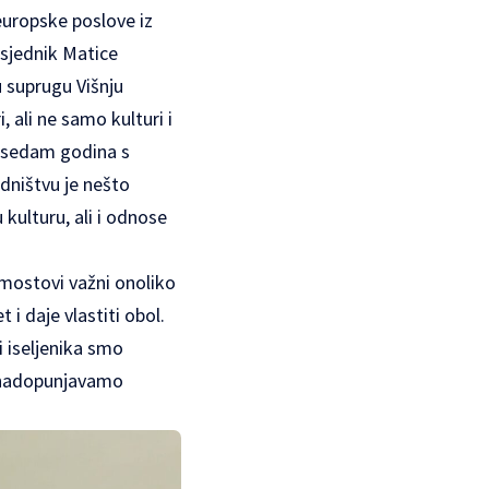
europske poslove iz
dsjednik Matice
 suprugu Višnju
, ali ne samo kulturi i
h sedam godina s
dništvu je nešto
kulturu, ali i odnose
 mostovi važni onoliko
 i daje vlastiti obol.
i iseljenika smo
a nadopunjavamo