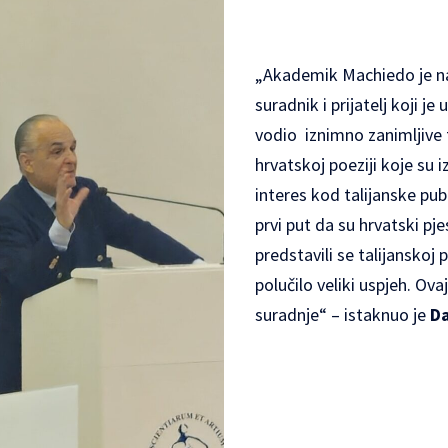
„Akademik Machiedo je n
suradnik i prijatelj koji je
vodio iznimno zanimljive 
hrvatskoj poeziji koje su i
interes kod talijanske publ
prvi put da su hrvatski pjes
predstavili se talijanskoj p
polučilo veliki uspjeh. Ova
suradnje“ – istaknuo je
Da