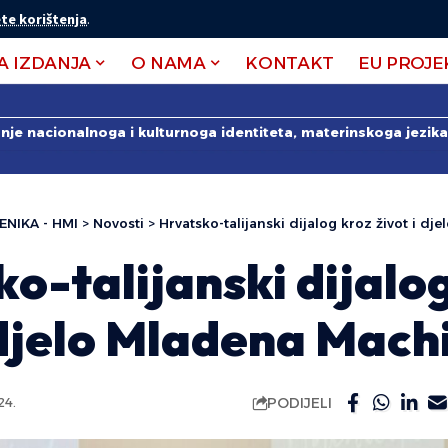
te korištenja
.
A IZDANJA
O NAMA
KONTAKT
EU PROJE
anje nacionalnoga i kulturnoga identiteta, materinskoga jezika 
ENIKA - HMI
>
Novosti
>
Hrvatsko-talijanski dijalog kroz život i d
o-talijanski dijalo
 djelo Mladena Mach
PODIJELI
24.