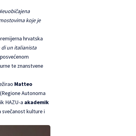
 Neuobičajena
i mostovima koje je
premijerna hrvatska
i un italianista
mu posvećenom
turne te znanstvene
režirao
Matteo
(Regione Autonoma
dnik HAZU-a
akademik
a svečanost kulture i