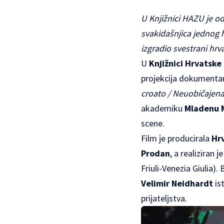
U Knjižnici HAZU je 
svakidašnjica jednog hr
izgradio svestrani hrvat
U
Knjižnici Hrvatske
projekcija dokumenta
croato / Neuobičajena
akademiku
Mladenu 
scene.
Film je producirala
Hrv
Prodan
, a realiziran 
Friuli-Venezia Giulia)
Velimir Neidhardt
is
prijateljstva.