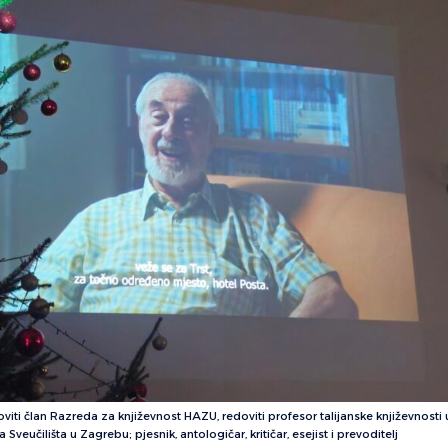
iti član Razreda za književnost HAZU, redoviti profesor talijanske književnosti 
Sveučilišta u Zagrebu; pjesnik, antologičar, kritičar, esejist i prevoditelj