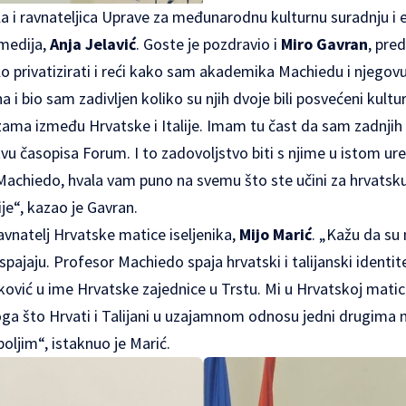
a i ravnateljica Uprave za međunarodnu kulturnu suradnju i 
 medija,
Anja Jelavić
. Goste je pozdravio i
Miro Gavran
, pre
 privatizirati i reći kako sam akademika Machiedu i njegovu
 i bio sam zadivljen koliko su njih dvoje bili posvećeni kulturi
ezama između Hrvatske i Italije. Imam tu čast da sam zadnji
u časopisa Forum. I to zadovoljstvo biti s njime u istom ure
achiedo, hvala vam puno na svemu što ste učini za hrvatsku 
ije“, kazao je Gavran.
avnatelj Hrvatske matice iseljenika,
Mijo Marić
. „Kažu da su
spajaju. Profesor Machiedo spaja hrvatski i talijanski identitet
ković u ime Hrvatske zajednice u Trstu. Mi u Hrvatskoj matic
oga što Hrvati i Talijani u uzajamnom odnosu jedni drugim
boljim“, istaknuo je Marić.