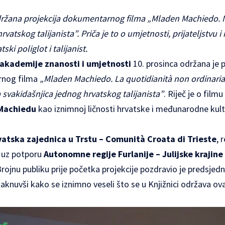
održana projekcija dokumentarnog filma „Mladen Machiedo.
vatskog talijanista”. Priča je to o umjetnosti, prijateljstvu 
ski poliglot i talijanist.
 akademije znanosti i umjetnosti
10. prosinca održana je 
rnog filma
„Mladen Machiedo. La quotidianità non ordinaria d
 svakidašnjica jednog hrvatskog talijanista”
. Riječ je o fil
Machiedu
kao iznimnoj ličnosti hrvatske i međunarodne kul
atska zajednica u Trstu – Comunità Croata di Trieste
, 
je uz potporu
Autonomne regije Furlanije – Julijske krajine
. Brojnu publiku prije početka projekcije pozdravio je predsje
taknuvši kako se iznimno veseli što se u Knjižnici održava ov