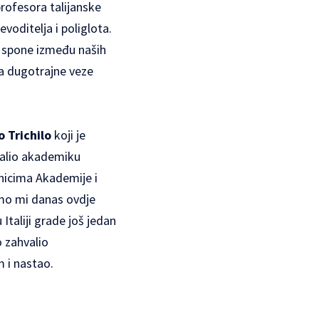
rofesora talijanske
evoditelja i poliglota.
u spone između naših
a dugotrajne veze
o Trichilo
koji je
hvalio akademiku
vnicima Akademije i
 smo mi danas ovdje
Italiji grade još jedan
 zahvalio
lm i nastao.