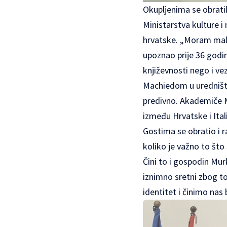
Okupljenima se obratil
Ministarstva kulture i
hrvatske. „Moram malo
upoznao prije 36 godina
književnosti nego i v
Machiedom u uredništv
predivno. Akademiče M
između Hrvatske i Ital
Gostima se obratio i r
koliko je važno to što 
Čini to i gospodin Mur
iznimno sretni zbog t
identitet i činimo nas 