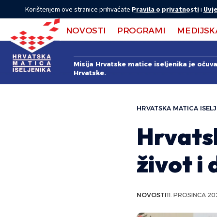
Korištenjem ove stranice prihvaćate
Pravila o privatnosti
i
Uvje
NOVOSTI
PROGRAMI
MEDIJSK
Misija Hrvatske matice iseljenika je očuv
Hrvatske.
HRVATSKA MATICA ISELJ
Hrvatsk
život i
NOVOSTI
11. PROSINCA 20