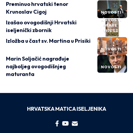
Preminuo hrvatski tenor
Krunoslav Cigoj
NOVOSTI
NOVOSTI
Izašao ovogodišnji Hrvatski
STARE
iseljenički zbornik
VIJESTI
Izložba u čast sv. Martina u Prisiki
NOVOSTI
Marin Soljačić nagrađuje
najboljeg ovogodišnjeg
NOVOSTI
maturanta
HRVATSKA MATICA ISELJENIKA