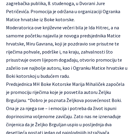
zagrebačka publika, 8. studenoga, u Dvorani Jure
Petričevića. Promocija je održana u organizaciji Ogranka
Matice hrvatske iz Boke kotorske.
Moderatorica ove književne večeri bila je Ida Hitrec, a na
samome početku najavila je novoga predsjednika Matice
hrvatske, Miru Gavrana, koji je pozdravio sve prisutne te
riječima pohvale, podrške i, na kraju, zahvalnosti što
prisustvuje ovom lijepom događaju, otvorio promociju te
zaželio sve najbolje autoru, kao i Ogranku Matice hrvatske u
Boki kotorskoj u budućem radu.
Predsjednica MH Boke Kotorske Marija Mihaliček započela
je promociju riječima koje je posvetila autoru Željku
Brguljanu. “Dobro je poznata Željkova posvećenost Boki.
Ona je za njega sve – i emocija i potreba da život ispuni
doprinosima voljenome zavičaju. Zato nas ne iznenađuje
činjenica da je Željko Brguljan uspio u posljednja dva
desetljeća postati jedan od najplodnijih istraživača