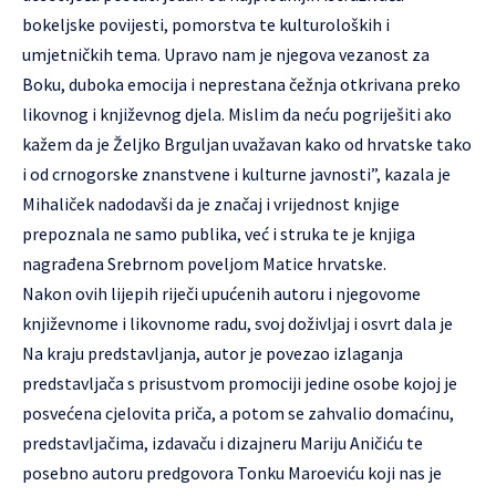
bokeljske povijesti, pomorstva te kulturoloških i
umjetničkih tema. Upravo nam je njegova vezanost za
Boku, duboka emocija i neprestana čežnja otkrivana preko
likovnog i književnog djela. Mislim da neću pogriješiti ako
kažem da je Željko Brguljan uvažavan kako od hrvatske tako
i od crnogorske znanstvene i kulturne javnosti”, kazala je
Mihaliček nadodavši da je značaj i vrijednost knjige
prepoznala ne samo publika, već i struka te je knjiga
nagrađena Srebrnom poveljom Matice hrvatske.
Nakon ovih lijepih riječi upućenih autoru i njegovome
književnome i likovnome radu, svoj doživljaj i osvrt dala je
Na kraju predstavljanja, autor je povezao izlaganja
predstavljača s prisustvom promociji jedine osobe kojoj je
posvećena cjelovita priča, a potom se zahvalio domaćinu,
predstavljačima, izdavaču i dizajneru Mariju Aničiću te
posebno autoru predgovora Tonku Maroeviću koji nas je