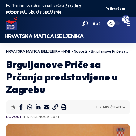
Korištenjem ove stranice prihvaćate
Pravila o
Prihvaćam
privatnosti
i
Uvjete korištenja
.
Open to
Aa
HRVATSKA MATICA ISELJENIKA
HRVATSKA MATICA ISELJENIKA - HMI
>
Novosti
>
Brguljanove Priče sa Prčanja predstavljene u Zagrebu
Brguljanove Priče sa
Prčanja predstavljene u
Zagrebu
2 MIN ČITANJA
NOVOSTI
11. STUDENOGA 2021.