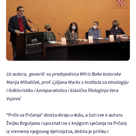
Uz autora, govorili su predsjednica MH iz Boke kotorske
Marija Mihaliček, prof. Ljiljana Marks s Instituta za etnologiju
i folkloristiku i komparatistica i klasična filologinja Vera
Vujović
“Priče sa Prčanja” doista diraju u dušu, a čuti sve o autoru
Željku Brguljanu i upoznati se s knjigom sjećanja na Prčanj
iz vremena njegovog djetinjstva, dobila je priliku i