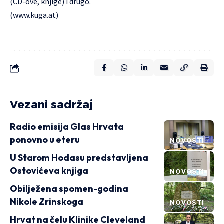
(CD-ove, knjige) i drugo.
(
www.kuga.at
)
Vezani sadržaj
Radio emisija Glas Hrvata
ponovno u eteru
NOVOSTI
U Starom Hodasu predstavljena
Ostovićeva knjiga
NOVOSTI
Obilježena spomen-godina
Nikole Zrinskoga
NOVOSTI
Hrvat na čelu Klinike Cleveland