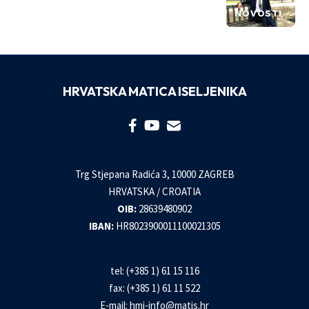
NOVOSTI
HRVATSKA MATICA ISELJENIKA
Trg Stjepana Radića 3, 10000 ZAGREB
HRVATSKA / CROATIA
OIB:
28639480902
IBAN:
HR8023900011100021305
tel: (+385 1) 61 15 116
fax: (+385 1) 61 11 522
E-mail:
hmi-info@matis.hr