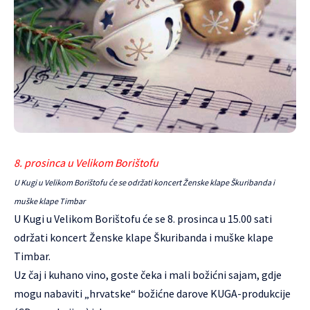
8. prosinca
u Velikom Borištofu
U Kugi u Velikom Borištofu će se održati koncert Ženske klape Škuribanda i
muške klape Timbar
U Kugi u Velikom Borištofu će se 8. prosinca u 15.00 sati
održati koncert Ženske klape
Škuribanda
i muške klape
Timbar
.
Uz čaj i kuhano vino, goste čeka i mali božićni sajam, gdje
mogu nabaviti „hrvatske“ božićne darove KUGA-produkcije