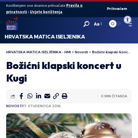
Korištenjem ove stranice prihvaćate
Pravila o
Prihvaćam
privatnosti
i
Uvjete korištenja
.
Open to
Aa
HRVATSKA MATICA ISELJENIKA
HRVATSKA MATICA ISELJENIKA - HMI
>
Novosti
>
Božićni klapski koncert u Kugi
Božićni klapski koncert u
Kugi
0 MIN ČITANJA
NOVOSTI
17. STUDENOGA 2016.