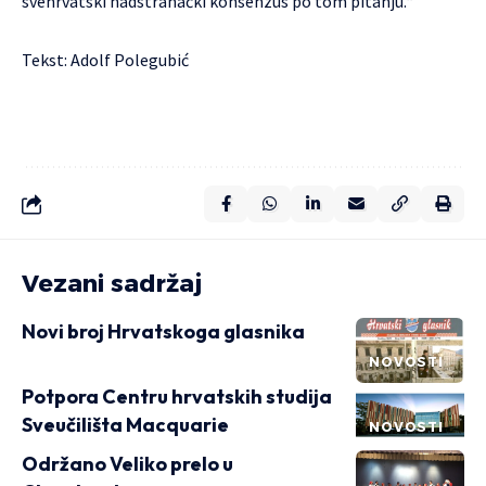
svehrvatski nadstranački konsenzus po tom pitanju.“
Tekst: Adolf Polegubić
Vezani sadržaj
Novi broj Hrvatskoga glasnika
NOVOSTI
Potpora Centru hrvatskih studija
Sveučilišta Macquarie
NOVOSTI
Održano Veliko prelo u