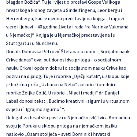
blagdan Božića“. Tu je i vijest o proslavi Gospe Velikoga
hrvatskoga krsnog zavjeta u Sindelfingenu, Leonbergu i
Herrenbergu, kad je ujedno predstavljena knjiga „Tragovi
vjere i ljubavi – 40 godina života i rada fra Marinka Vukmana
u Njemačkoj“. Knjiga je u Njemačkoj predstavljena i u
Stuttgartu i u Münchenu.
Doc. dr. Dubravka Petrović Štefanac u rubrici „Socijalni nauk
Crkve danas“ ovaj put donosi dva priloga – o socijalnom
nauku Crkve i općem dobru i o socijalnom nauku Crkve kao
pozivu na dijalog. Tu je i rubrika „Dječji kutak“, u sklopu koje
je božićna priča „Uzbuna na Nebu“ autorice i urednice
rubrike Željke Čolić. U rubrici „Mladi i mediji“ dr. Danijel
Labaš donosi tekst „Budimo kreativni i sigurni u virtualnom
svijetu i `Igrajmo sigurno`“.
Delegat za hrvatsku pastvu u Njemačkoj vlč. Ivica Komadina
svoju je Poruku u sklopu priloga na njemačkom jeziku
naslovio „Osam stoljeća – sveti Dominik i hrvatski