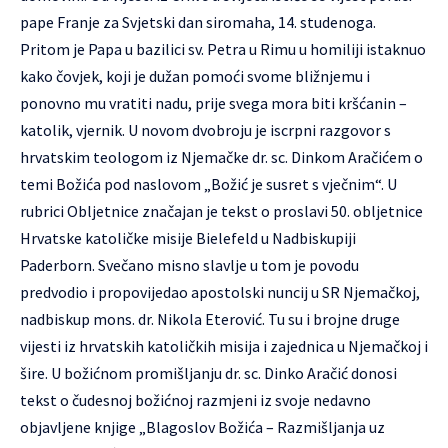
pape Franje za Svjetski dan siromaha, 14. studenoga.
Pritom je Papa u bazilici sv. Petra u Rimu u homiliji istaknuo
kako čovjek, koji je dužan pomoći svome bližnjemu i
ponovno mu vratiti nadu, prije svega mora biti kršćanin –
katolik, vjernik. U novom dvobroju je iscrpni razgovor s
hrvatskim teologom iz Njemačke dr. sc. Dinkom Aračićem o
temi Božića pod naslovom „Božić je susret s vječnim“. U
rubrici Obljetnice značajan je tekst o proslavi 50. obljetnice
Hrvatske katoličke misije Bielefeld u Nadbiskupiji
Paderborn. Svečano misno slavlje u tom je povodu
predvodio i propovijedao apostolski nuncij u SR Njemačkoj,
nadbiskup mons. dr. Nikola Eterović. Tu su i brojne druge
vijesti iz hrvatskih katoličkih misija i zajednica u Njemačkoj i
šire. U božićnom promišljanju dr. sc. Dinko Aračić donosi
tekst o čudesnoj božićnoj razmjeni iz svoje nedavno
objavljene knjige „Blagoslov Božića – Razmišljanja uz