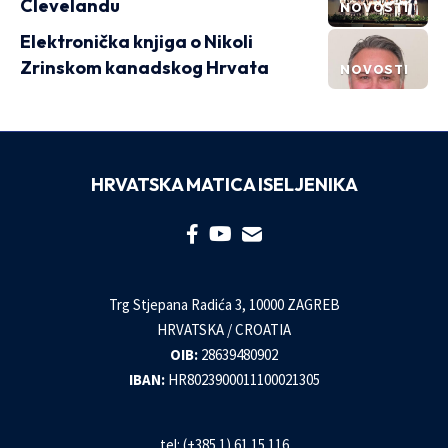
Clevelandu
NOVOSTI
Elektronička knjiga o Nikoli
Zrinskom kanadskog Hrvata
NOVOSTI
HRVATSKA MATICA ISELJENIKA
Trg Stjepana Radića 3, 10000 ZAGREB
HRVATSKA / CROATIA
OIB:
28639480902
IBAN:
HR8023900011100021305
tel: (+385 1) 61 15 116