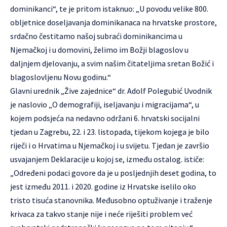
dominikanci“, te je pritom istaknuo: „U povodu velike 800.
obljetnice doseljavanja dominikanaca na hrvatske prostore,
srdačno čestitamo našoj subraći dominikancima u
Njemačkoj i u domovini, želimo im Božji blagoslov u
daljnjem djelovanju, a svim našim čitateljima sretan Božić i
blagoslovljenu Novu godinu.“
Glavni urednik „Žive zajednice“ dr. Adolf Polegubić Uvodnik
je naslovio „O demografiji, iseljavanju i migracijama“, u
kojem podsjeća na nedavno održani 6. hrvatski socijalni
tjedan u Zagrebu, 22. i 23. listopada, tijekom kojega je bilo
riječi i o Hrvatima u Njemačkoj i u svijetu. Tjedan je završio
usvajanjem Deklaracije u kojoj se, između ostalog. ističe:
„Određeni podaci govore da je u posljednjih deset godina, to
jest između 2011. i 2020. godine iz Hrvatske iselilo oko
tristo tisuća stanovnika. Međusobno optuživanje i traženje
krivaca za takvo stanje nije i neće riješiti problem već