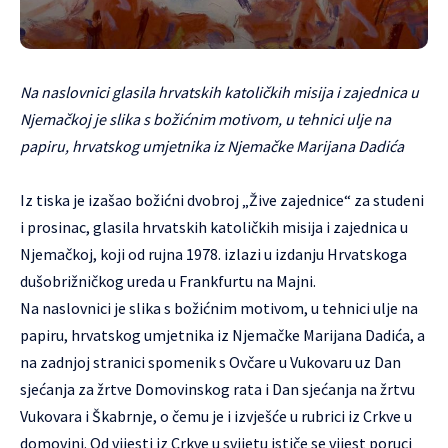
Na naslovnici glasila hrvatskih katoličkih misija i zajednica u
Njemačkoj je slika s božićnim motivom, u tehnici ulje na
papiru, hrvatskog umjetnika iz Njemačke Marijana Dadića
Iz tiska je izašao božićni dvobroj „Žive zajednice“ za studeni
i prosinac, glasila hrvatskih katoličkih misija i zajednica u
Njemačkoj, koji od rujna 1978. izlazi u izdanju Hrvatskoga
dušobrižničkog ureda u Frankfurtu na Majni.
Na naslovnici je slika s božićnim motivom, u tehnici ulje na
papiru, hrvatskog umjetnika iz Njemačke Marijana Dadića, a
na zadnjoj stranici spomenik s Ovčare u Vukovaru uz Dan
sjećanja za žrtve Domovinskog rata i Dan sjećanja na žrtvu
Vukovara i Škabrnje, o čemu je i izvješće u rubrici iz Crkve u
domovini. Od vijesti iz Crkve u svijetu ističe se vijest poruci