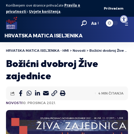
Korištenjem ove stranice prihvaćate
Pravila o
Prihvaćam
privatnosti
i
Uvjete korištenja
.
Open to
Aa
HRVATSKA MATICA ISELJENIKA
HRVATSKA MATICA ISELJENIKA - HMI
>
Novosti
>
Božićni dvobroj Žive zajednice
Božićni dvobroj Žive
zajednice
4 MIN ČITANJA
NOVOSTI
10. PROSINCA 2021.