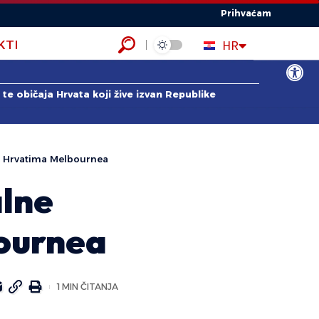
Prihvaćam
EN
HR
KTI
ES
Open to
te običaja Hrvata koji žive izvan Republike
u Hrvatima Melbournea
alne
ournea
1 MIN ČITANJA