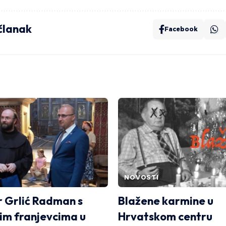
 članak
Facebook
NOVOSTI
r Grlić Radman s
Blažene karmine u
im franjevcima u
Hrvatskom centru