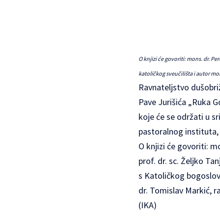
O knjizi će govoriti: mons. dr. P
katoličkog sveučilišta i autor mo
Ravnateljstvo dušobriž
Pave Jurišića „Ruka G
koje će se održati u s
pastoralnog instituta,
O knjizi će govoriti: 
prof. dr. sc. Željko Ta
s Katoličkog bogoslovn
dr. Tomislav Markić, r
(IKA)