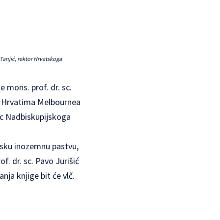
 Tanjić, rektor Hrvatskoga
 mons. prof. dr. sc.
u Hrvatima Melbournea
nac Nadbiskupijskoga
atsku inozemnu pastvu,
f. dr. sc. Pavo Jurišić
ja knjige bit će vlč.