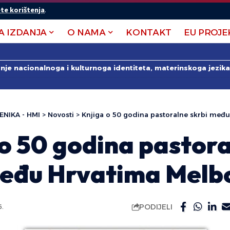
te korištenja
.
A IZDANJA
O NAMA
KONTAKT
EU PROJE
anje nacionalnoga i kulturnoga identiteta, materinskoga jezika 
ENIKA - HMI
>
Novosti
>
Knjiga o 50 godina pastoralne skrbi međ
 o 50 godina pastor
među Hrvatima Melb
PODIJELI
6.