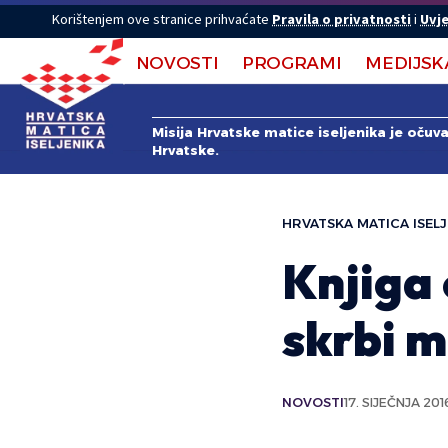
Korištenjem ove stranice prihvaćate
Pravila o privatnosti
i
Uvje
NOVOSTI
PROGRAMI
MEDIJSK
Misija Hrvatske matice iseljenika je očuv
Hrvatske.
HRVATSKA MATICA ISELJ
Knjiga
skrbi 
NOVOSTI
17. SIJEČNJA 201