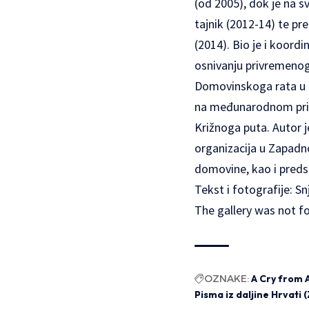
(od 2005), dok je na s
tajnik (2012-14) te pr
(2014). Bio je i koord
osnivanju privremeno
Domovinskoga rata u p
na međunarodnom prizn
Križnoga puta. Autor je
organizacija u Zapadnoj
domovine, kao i predsta
Tekst i fotografije: S
The gallery was not f
OZNAKE:
A Cry from 
Pisma iz daljine Hrvati 