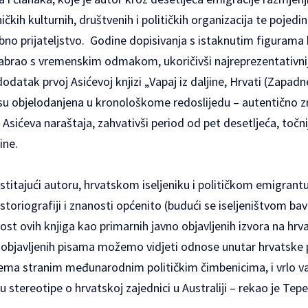
ničkih kulturnih, društvenih i političkih organizacija te pojedin
bno prijateljstvo. Godine dopisivanja s istaknutim figurama 
sabrao s vremenskim odmakom, ukoričivši najreprezentativnij
datak prvoj Asićevoj knjizi „Vapaj iz daljine, Hrvati (Zapadne
su objelodanjena u kronološkome redoslijedu – autentično zr
Asićeva naraštaja, zahvativši period od pet desetljeća, točni
ine.
čestitajući autoru, hrvatskom iseljeniku i političkom emigrant
storiografiji i znanosti općenito (budući se iseljeništvom bav
nost ovih knjiga kao primarnih javno objavljenih izvora na hr
 objavljenih pisama možemo vidjeti odnose unutar hrvatske p
rema stranim međunarodnim političkim čimbenicima, i vrlo 
 stereotipe o hrvatskoj zajednici u Australiji – rekao je Tepe