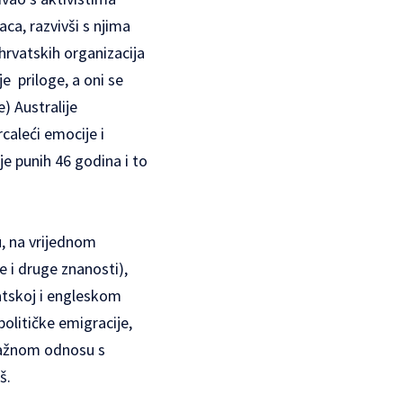
aca, razvivši s njima
hrvatskih organizacija
e priloge, a oni se
) Australije
caleći emocije i
je punih 46 godina i to
u, na vrijednom
e i druge znanosti),
vatskoj i engleskom
olitičke emigracije,
važnom odnosu s
š.