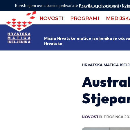
Korištenjem ove stranice prihvaćate
Pravila o privatnosti
i
Uvje
NOVOSTI
PROGRAMI
MEDIJSK
Misija Hrvatske matice iseljenika je očuv
Hrvatske.
HRVATSKA MATICA ISELJ
Austra
Stjepa
NOVOSTI
9. PROSINCA 20