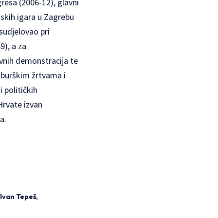
resa (2006-12), glavni
skih igara
u Zagrebu
sudjelovao pri
9), a za
vnih demonstracija te
iburškim žrtvama i
 političkih
Hrvate izvan
a.
Ivan Tepeš