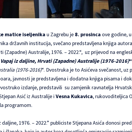
e matice iseljenika
u Zagrebu je
8. prosinca
ove godine, u
vnika državnih institucija, svečano predstavljena knjiga autor
ti (Zapadne) Australije, 1976. – 2022.“
, uz prijevod na englesk
„
Vapaj iz daljine, Hrvati (Zapadne) Australije (1976-2016)
“
stralia (1976-2016)
“. Dvostruka je to Asićeva svečanost, uz 
moara, javnosti je predstavljena i dodatna knjiga pisama i d
ostruko izdanje, predstavili su zamjenik ravnatelja Hrvatske
Stjepan Asić iz Australije i
Vesna Kukavica
, rukovoditeljica 
ala programom.
daljine, 1976. – 2022.” publiciste Stjepana Asića donosi pred 
a i članaka, koje je autor kroz desetljeća emigracije razmjenj