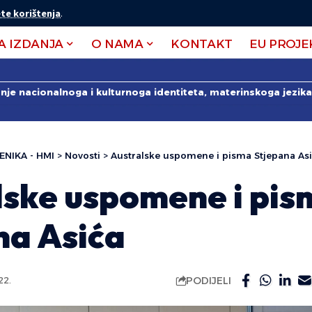
te korištenja
.
A IZDANJA
O NAMA
KONTAKT
EU PROJE
anje nacionalnoga i kulturnoga identiteta, materinskoga jezika 
ENIKA - HMI
>
Novosti
>
Australske uspomene i pisma Stjepana As
lske uspomene i pis
na Asića
PODIJELI
22.