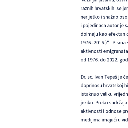
raznih hrvatskih iselje
nerijetko i snažno oso
i pojedinaca autor je 
doimaju kao efektan do
1976.-2016.)“. Pisma 
aktivnosti emigranata 
od 1976. do 2022. god
Dr. sc. Ivan Tepeš je 
doprinosu hrvatskoj hi
istaknuo veliku vrijed
jeziku. Preko sadržaja
aktivnosti i odnose p
medijima imajući u vidu