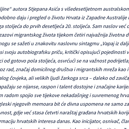
ljine“ autora Stjepana Asića s višedesetljetnom australsk
odobno daju i pregled o životu Hrvata iz Zapadne Australije
stoljeća do prvih desetljeća 20. stoljeća. Sam naslov već d
Izazovi migrantskog života tijekom četiri najvažnija životna d
, mogu se sažeti u znakovitu naslovnu sintagmu „Vapaj iz dalj
si svoju autobiografsku priču, kritički opisujući pojedinosti 
 od gotovo pola stoljeća, osvrćući se na važnost podrijetla
oz rad, značaj domicilnog društva i migrantskih mreža kao i
og čovjeka, ali velikih ljudi žarkoga srca – daleko od zaviča
zapažaju se nijanse, raspon i talent dostojne i značajne karij
vojim radom spojio sve tijekove nekadašnjeg i suvremenog hr
ngleski njegovih memoara bit će divna uspomena ne samo za
vnost, gdje već stasa četvrti naraštaj građana hrvatskih korij
irmaciju hrvatskih interesa danas. Kao inicijator, osnivač, čl