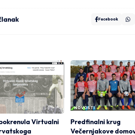
 članak
Facebook
NOVOSTI
pokrenula Virtualni
Predfinalni krug
rvatskoga
Večernjakove domov