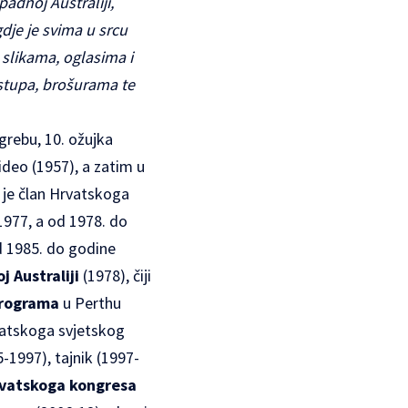
adnoj Australiji,
dje je svima u srcu
slikama, oglasima i
astupa, brošurama te
agrebu, 10. ožujka
ideo (1957), a zatim u
 je član
Hrvatskoga
977, a od 1978. do
d 1985. do godine
 Australiji
(1978), čiji
programa
u Perthu
atskoga svjetskog
-1997), tajnik (1997-
rvatskoga kongresa