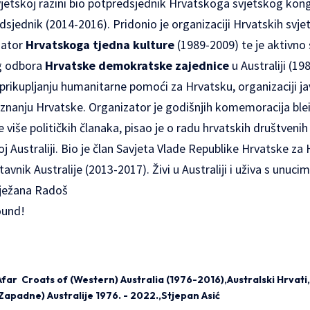
vjetskoj razini bio potpredsjednik Hrvatskoga svjetskog kong
edsjednik (2014-2016). Pridonio je organizaciji
Hrvatskih svjet
inator
Hrvatskoga tjedna kulture
(1989-2009) te je aktivno 
g odbora
Hrvatske demokratske zajednice
u Australiji (198
rikupljanju humanitarne pomoći za Hrvatsku, organizaciji ja
anju Hrvatske. Organizator je godišnjih komemoracija ble
 više političkih članaka, pisao je o radu hrvatskih društvenih i
 Australiji. Bio je član
Savjeta Vlade Republike Hrvatske za 
vnik Australije (2013-2017). Živi u Australiji i uživa s unucim
nježana Radoš
ound!
Afar Croats of (Western) Australia (1976-2016)
Australski Hrvati
(Zapadne) Australije 1976. - 2022.
Stjepan Asić