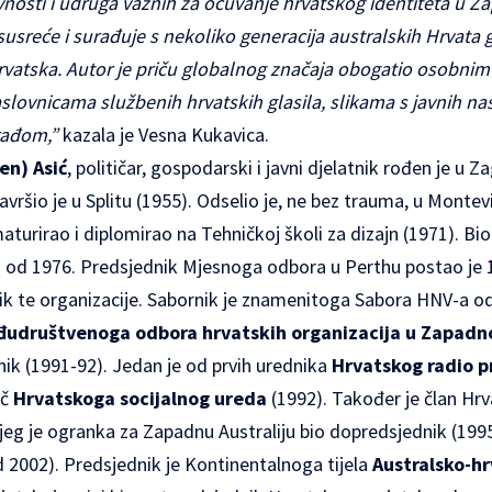
osti i udruga važnih za očuvanje hrvatskog identiteta u Zap
susreće i surađuje s nekoliko generacija australskih Hrvata g
atska. Autor je priču globalnog značaja obogatio osobnim 
aslovnicama službenih hrvatskih glasila, slikama s javnih n
rađom,”
kazala je Vesna Kukavica.
en) Asić
, političar, gospodarski i javni djelatnik rođen je u Z
vršio je u Splitu (1955). Odselio je, ne bez trauma, u Montev
aturirao i diplomirao na Tehničkoj školi za dizajn (1971). Bio
 od 1976. Predsjednik Mjesnoga odbora u Perthu postao je 1
jnik te organizacije. Sabornik je znamenitoga Sabora HNV-a o
udruštvenoga odbora hrvatskih organizacija u Zapadnoj
dnik (1991-92). Jedan je od prvih urednika
Hrvatskog radio 
ač
Hrvatskoga socijalnog ureda
(1992). Također je član
Hrv
ijeg je ogranka za Zapadnu Australiju bio dopredsjednik (1995
d 2002). Predsjednik je Kontinentalnoga tijela
Australsko-h