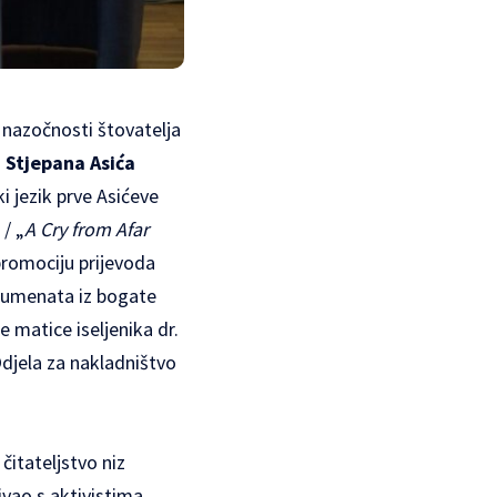
 nazočnosti štovatelja
a
Stjepana Asića
i jezik prve Asićeve
/ „
A Cry from Afar
promociju prijevoda
okumenata iz bogate
 matice iseljenika dr.
Odjela za nakladništvo
čitateljstvo niz
ivao s aktivistima