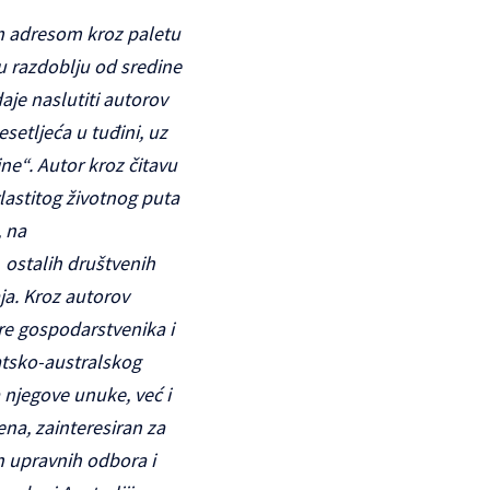
om adresom kroz paletu
 u razdoblju od sredine
aje naslutiti autorov
esetljeća u tuđini, uz
ine“. Autor kroz čitavu
vlastitog životnog puta
, na
 ostalih društvenih
ja. Kroz autorov
ere gospodarstvenika i
vatsko-australskog
 njegove unuke, već i
ena, zainteresiran za
an upravnih odbora i