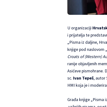
U organizaciji
Hrvatsk
i prijatelja te predsta
„
Pisma iz daljine, Hrva
knjige pod naslovom 
Croats of (Western) Au
ranije objavljenih me
Asićeve pismohrane. Dv
sc.
Ivan Tepeš
, autor 
HMI koja je i moderir
Građa knjige „Pisma iz 
važnijih pisama, osvrt