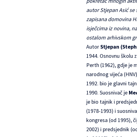
pokretač mnogih aktivn
autor Stjepan Asić se 
zapisana domovina Hrv
isječcima iz novina, n
ostalom arhivskom g
Autor
Stjepan (Steph
1944. Osnovnu školu za
Perth (1962), gdje je m
narodnog vijeća
(HNV)
1992. bio je glavni ta
1990. Suosnivač je
Međ
je bio tajnik i predsje
(1978-1993) i suosniv
kongresa
(od 1995), č
2002) i predsjednik (o