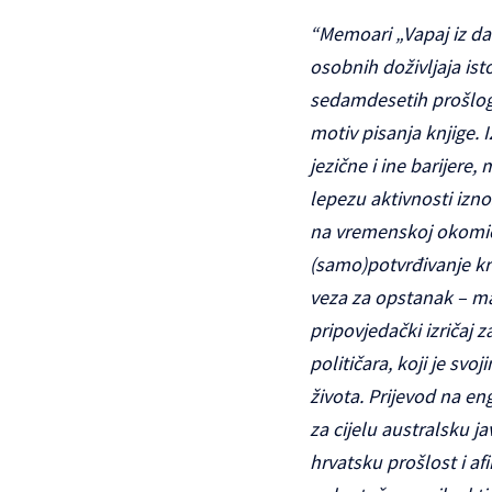
“Memoari „Vapaj iz da
osobnih doživljaja ist
sedamdesetih prošloga 
motiv pisanja knjige. 
jezične i ine barijere
lepezu aktivnosti izno
na vremenskoj okomici
(samo)potvrđivanje kr
veza za opstanak – mal
pripovjedački izričaj 
političara, koji je s
života. Prijevod na e
za cijelu australsku ja
hrvatsku prošlost i af