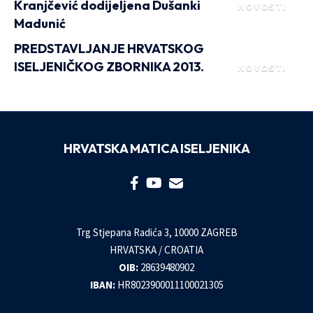
Kranjčević dodijeljena Dušanki
NOVOSTI
Madunić
PREDSTAVLJANJE HRVATSKOG
ISELJENIČKOG ZBORNIKA 2013.
NOVOSTI
HRVATSKA MATICA ISELJENIKA
Trg Stjepana Radića 3, 10000 ZAGREB
HRVATSKA / CROATIA
OIB:
28639480902
IBAN:
HR8023900011100021305