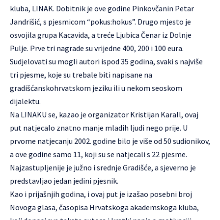
kluba, LINAK. Dobitnik je ove godine Pinkovčanin Petar
Jandrišić, s pjesmicom “pokus:hokus”. Drugo mjesto je
osvojila grupa Kacavida, a treće Ljubica Čenar iz Dolnje
Pulje. Prve tri nagrade su vrijedne 400, 200 i 100 eura.
Sudjelovati su mogli autori ispod 35 godina, svaki s najviše
tri pjesme, koje su trebale biti napisane na
gradišćanskohrvatskom jeziku ili u nekom seoskom
dijalektu.
Na LINAKU se, kazao je organizator Kristijan Karall, ovaj
put natjecalo znatno manje mladih ljudi nego prije. U
prvome natjecanju 2002. godine bilo je više od 50 sudionikov,
a ove godine samo 11, koji su se natjecali s 22 pjesme.
Najzastupljenije je južno i srednje Gradišće, a sjeverno je
predstavljao jedan jedini pjesnik.
Kao i prijašnjih godina, i ovaj put je izašao posebni broj
Novoga glasa, časopisa Hrvatskoga akademskoga kluba,