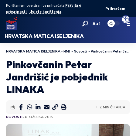
Korištenjem ove stranice prihvaćate
Pravila o
Prihvaćam
privatnosti
i
Uvjete korištenja
.
Open to
Aa
HRVATSKA MATICA ISELJENIKA
HRVATSKA MATICA ISELJENIKA - HMI
>
Novosti
>
Pinkovčanin Petar Jandrišić je pobjednik LINAKA
Pinkovčanin Petar
Jandrišić je pobjednik
LINAKA
2 MIN ČITANJA
NOVOSTI
26. OŽUJKA 2013.