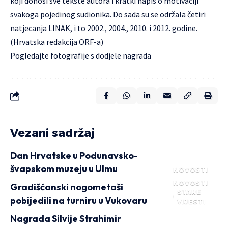
koji donosi sve tekste autora i kratki napis o motivaciji
svakoga pojedinog sudionika. Do sada su se održala četiri
natjecanja LINAK, i to 2002., 2004., 2010. i 2012. godine.
(Hrvatska redakcija ORF-a)
Pogledajte
fotografije
s dodjele nagrada
Vezani sadržaj
Dan Hrvatske u Podunavsko-
švapskom muzeju u Ulmu
NOVOSTI
NOVOSTI
Gradišćanski nogometaši
STARE
pobijedili na turniru u Vukovaru
VIJESTI
Nagrada Silvije Strahimir