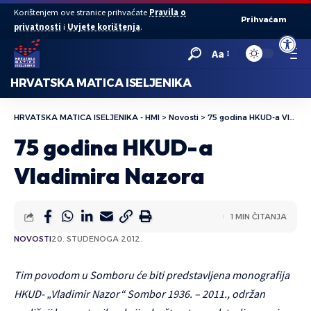
Korištenjem ove stranice prihvaćate
Pravila o
Prihvaćam
privatnosti
i
Uvjete korištenja
.
Open to
Aa
HRVATSKA MATICA ISELJENIKA
HRVATSKA MATICA ISELJENIKA - HMI
>
Novosti
>
75 godina HKUD-a Vladimira Nazora
75 godina HKUD-a
Vladimira Nazora
1 MIN ČITANJA
NOVOSTI
20. STUDENOGA 2012.
Tim povodom u Somboru će biti predstavljena monografija
HKUD- „Vladimir Nazor“ Sombor 1936. – 2011., održan