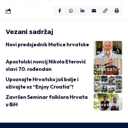
Vezani sadržaj
Novi predsjednik Matice hrvatske
NOVOSTI
Apostolski nuncij Nikola Eterović
slavi 70. rođendan
NOVOSTI
Upoznajte Hrvatsku još bolje i
uživajte uz “Enjoy Croatia”!
NOVOSTI
Završen Seminar folklora Hrvata
u BiH
NOVOSTI