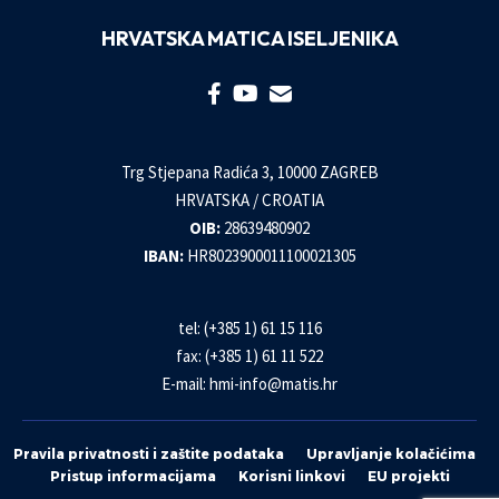
HRVATSKA MATICA ISELJENIKA
Trg Stjepana Radića 3, 10000 ZAGREB
HRVATSKA / CROATIA
OIB:
28639480902
IBAN:
HR8023900011100021305
tel: (+385 1) 61 15 116
fax: (+385 1) 61 11 522
E-mail:
hmi-info@matis.hr
Pravila privatnosti i zaštite podataka
Upravljanje kolačićima
Pristup informacijama
Korisni linkovi
EU projekti