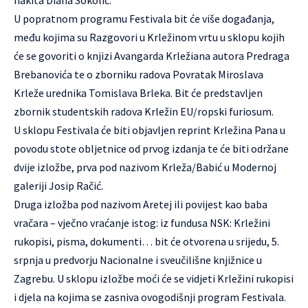
nakita Diana Sokolić.
U popratnom programu Festivala bit će više događanja,
među kojima su Razgovori u Krležinom vrtu u sklopu kojih
će se govoriti o knjizi Avangarda Krležiana autora Predraga
Brebanovića te o zborniku radova Povratak Miroslava
Krleže urednika Tomislava Brleka. Bit će predstavljen
zbornik studentskih radova Krležin EU/ropski furiosum.
U sklopu Festivala će biti objavljen reprint Krležina Pana u
povodu stote obljetnice od prvog izdanja te će biti održane
dvije izložbe, prva pod nazivom Krleža/Babić u Modernoj
galeriji Josip Račić.
Druga izložba pod nazivom Aretej ili povijest kao baba
vračara – vječno vraćanje istog: iz fundusa NSK: Krležini
rukopisi, pisma, dokumenti… bit će otvorena u srijedu, 5.
srpnja u predvorju Nacionalne i sveučilišne knjižnice u
Zagrebu. U sklopu izložbe moći će se vidjeti Krležini rukopisi
i djela na kojima se zasniva ovogodišnji program Festivala.