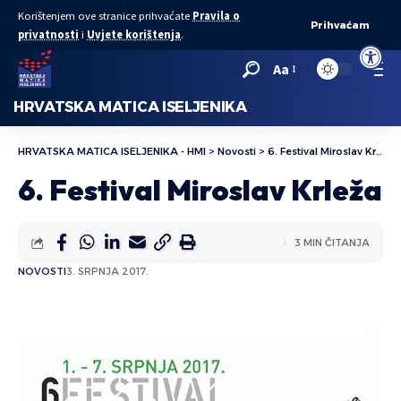
Korištenjem ove stranice prihvaćate
Pravila o
Prihvaćam
privatnosti
i
Uvjete korištenja
.
Open to
Aa
HRVATSKA MATICA ISELJENIKA
HRVATSKA MATICA ISELJENIKA - HMI
>
Novosti
>
6. Festival Miroslav Krleža
6. Festival Miroslav Krleža
3 MIN ČITANJA
NOVOSTI
3. SRPNJA 2017.