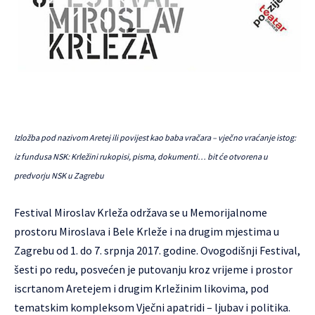
Izložba pod nazivom Aretej ili povijest kao baba vračara – vječno vraćanje istog:
iz fundusa NSK: Krležini rukopisi, pisma, dokumenti… bit će otvorena u
predvorju NSK u Zagrebu
Festival Miroslav Krleža održava se u Memorijalnome
prostoru Miroslava i Bele Krleže i na drugim mjestima u
Zagrebu od 1. do 7. srpnja 2017. godine. Ovogodišnji Festival,
šesti po redu, posvećen je putovanju kroz vrijeme i prostor
iscrtanom Aretejem i drugim Krležinim likovima, pod
tematskim kompleksom Vječni apatridi – ljubav i politika.