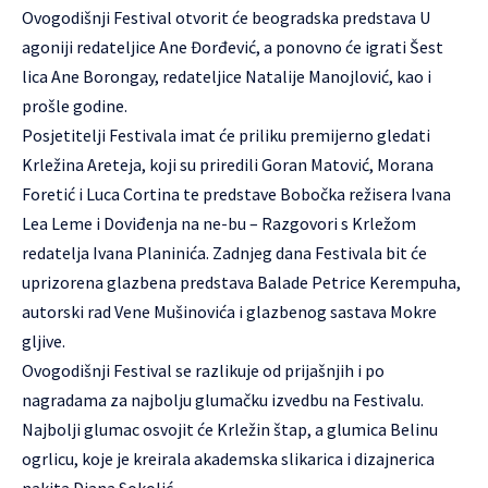
Ovogodišnji Festival otvorit će beogradska predstava U
agoniji redateljice Ane Đorđević, a ponovno će igrati Šest
lica Ane Borongay, redateljice Natalije Manojlović, kao i
prošle godine.
Posjetitelji Festivala imat će priliku premijerno gledati
Krležina Areteja, koji su priredili Goran Matović, Morana
Foretić i Luca Cortina te predstave Bobočka režisera Ivana
Lea Leme i Doviđenja na ne-bu – Razgovori s Krležom
redatelja Ivana Planinića. Zadnjeg dana Festivala bit će
uprizorena glazbena predstava Balade Petrice Kerempuha,
autorski rad Vene Mušinovića i glazbenog sastava Mokre
gljive.
Ovogodišnji Festival se razlikuje od prijašnjih i po
nagradama za najbolju glumačku izvedbu na Festivalu.
Najbolji glumac osvojit će Krležin štap, a glumica Belinu
ogrlicu, koje je kreirala akademska slikarica i dizajnerica