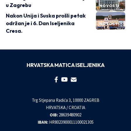
u Zagrebu
NOVOSTI
Nakon Unija i Suska prošli petak
održan je i 6. Dan Iseljenika
NOVOSTI
Cresa.
HRVATSKA MATICA ISELJENIKA
Trg Stjepana Radića 3, 10000 ZAGREB
HRVATSKA / CROATIA
OIB:
28639480902
IBAN:
HR8023900011100021305