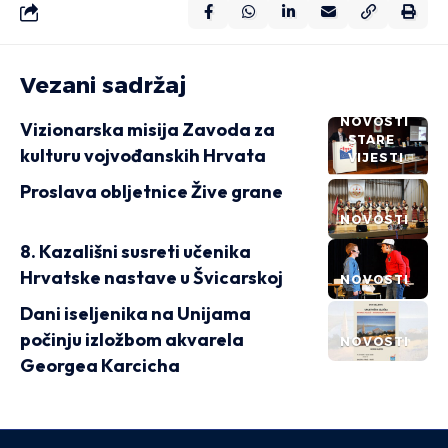
Vezani sadržaj
NOVOSTI
Vizionarska misija Zavoda za
STARE
kulturu vojvođanskih Hrvata
VIJESTI
Proslava obljetnice Žive grane
NOVOSTI
8. Kazališni susreti učenika
Hrvatske nastave u Švicarskoj
NOVOSTI
Dani iseljenika na Unijama
počinju izložbom akvarela
NOVOSTI
Georgea Karcicha