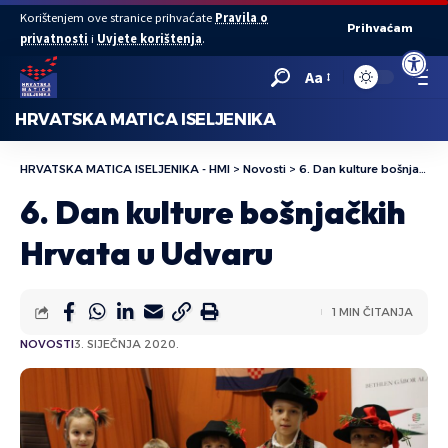
Korištenjem ove stranice prihvaćate
Pravila o
Prihvaćam
privatnosti
i
Uvjete korištenja
.
Open to
Aa
HRVATSKA MATICA ISELJENIKA
HRVATSKA MATICA ISELJENIKA - HMI
>
Novosti
>
6. Dan kulture bošnjačkih Hrvata u Udvaru
6. Dan kulture bošnjačkih
Hrvata u Udvaru
1 MIN ČITANJA
NOVOSTI
3. SIJEČNJA 2020.