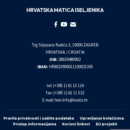
HRVATSKA MATICA ISELJENIKA
Trg Stjepana Radića 3, 10000 ZAGREB
HRVATSKA / CROATIA
OIB:
28639480902
IBAN:
HR8023900011100021305
tel: (+385 1) 61 15 116
fax: (+385 1) 61 11 522
E-mail:
hmi-info@matis.hr
Pravila privatnosti i zaštite podataka
Upravljanje kolačićima
Pristup informacijama
Korisni linkovi
EU projekti