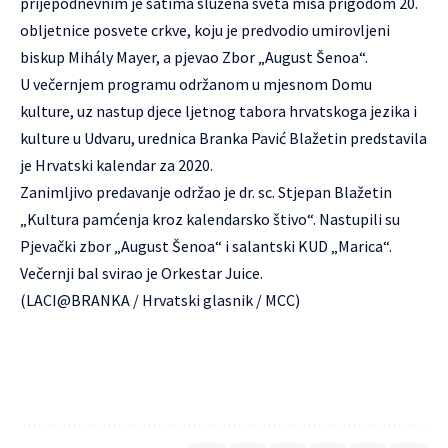
prijepodnevnim je satima služena sveta misa prigodom 20.
obljetnice posvete crkve, koju je predvodio umirovljeni
biskup Mihály Mayer, a pjevao Zbor „August Šenoa“.
U večernjem programu održanom u mjesnom Domu
kulture, uz nastup djece ljetnog tabora hrvatskoga jezika i
kulture u Udvaru, urednica Branka Pavić Blažetin predstavila
je Hrvatski kalendar za 2020.
Zanimljivo predavanje održao je dr. sc. Stjepan Blažetin
„Kultura pamćenja kroz kalendarsko štivo“. Nastupili su
Pjevački zbor „August Šenoa“ i salantski KUD „Marica“.
Večernji bal svirao je Orkestar Juice.
(LACI@BRANKA / Hrvatski glasnik / MCC)