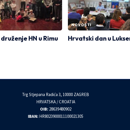
NOVOSTI
 druženje HN u Rimu
Hrvatski dan u Luks
Trg Stjepana Radića 3, 10000 ZAGREB
HRVATSKA / CROATIA
OIB:
28639480902
IBAN:
HR8023900011100021305