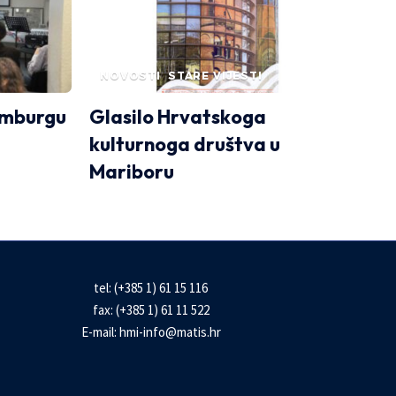
NOVOSTI
STARE VIJESTI
emburgu
Glasilo Hrvatskoga
kulturnoga društva u
Mariboru
tel: (+385 1) 61 15 116
fax: (+385 1) 61 11 522
E-mail:
hmi-info@matis.hr