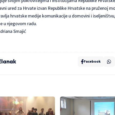
juje svojim pokroviteljima i institucijama Republike Hrvatsk
žavni ured za Hrvate izvan Republike Hrvatske na pruženoj mor
avlja hrvatske medije komunikacije u domovini i iseljeništvu,
ate u njegovom radu.
Adriana Smajić
 članak
Facebook