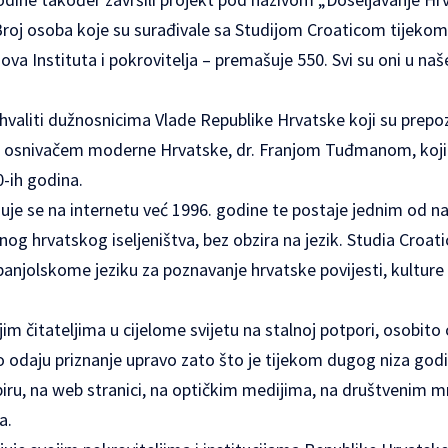
. Broj osoba koje su surađivale sa Studijom Croaticom tijeko
nova Instituta i pokrovitelja – premašuje 550. Svi su oni u na
ahvaliti dužnosnicima Vlade Republike Hrvatske koji su prepoz
 osnivačem moderne Hrvatske, dr. Franjom Tuđmanom, koji j
-ih godina.
juje se na internetu već 1996. godine te postaje jednim od na
og hrvatskog iseljeništva, bez obzira na jezik. Studia Croat
anjolskome jeziku za poznavanje hrvatske povijesti, kulture 
jim čitateljima u cijelome svijetu na stalnoj potpori, osobito
 odaju priznanje upravo zato što je tijekom dugog niza godin
piru, na web stranici, na optičkim medijima, na društvenim 
a.