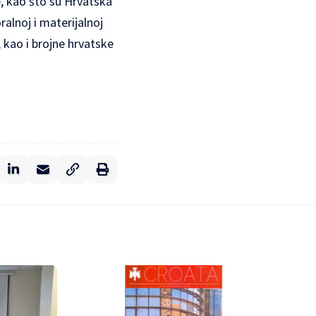
e, kao što su Hrvatska
alnoj i materijalnoj
 kao i brojne hrvatske