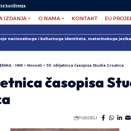
te korištenja
.
A IZDANJA
O NAMA
KONTAKT
EU PROJE
anje nacionalnoga i kulturnoga identiteta, materinskoga jezika 
ENIKA - HMI
>
Novosti
>
55. obljetnica časopisa Studia Croatica
jetnica časopisa Stu
ca
PODIJELI