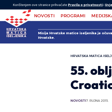
Korištenjem ove stranice prihvaćate
Pravila o privatnosti
i
Uvje
NOVOSTI
PROGRAMI
MEDIJSK
Misija Hrvatske matice iseljenika je očuv
Hrvatske.
HRVATSKA MATICA ISELJ
55. obl
Croati
NOVOSTI
7. RUJNA 2015.