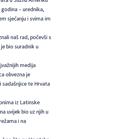
m godina – urednika,
šem sjećanju i svima im
nali naš rad, počevši s
e bio suradnik u
jvažnijih medija
ica obvezna je
i sadašnjice te Hrvata
 onima iz Latinske
a uvijek bio uz njih u
mrežama i na