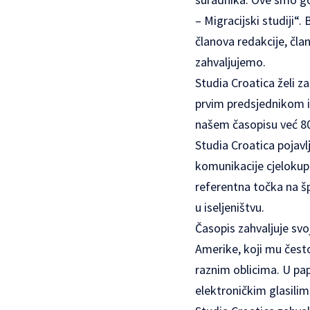
– Migracijski studiji“
članova redakcije, čla
zahvaljujemo.
Studia Croatica želi z
prvim predsjednikom i
našem časopisu već 80
Studia Croatica pojavl
komunikacije cjelokupn
referentna točka na šp
u iseljeništvu.
Časopis zahvaljuje svo
Amerike, koji mu često
raznim oblicima. U pa
elektroničkim glasilim