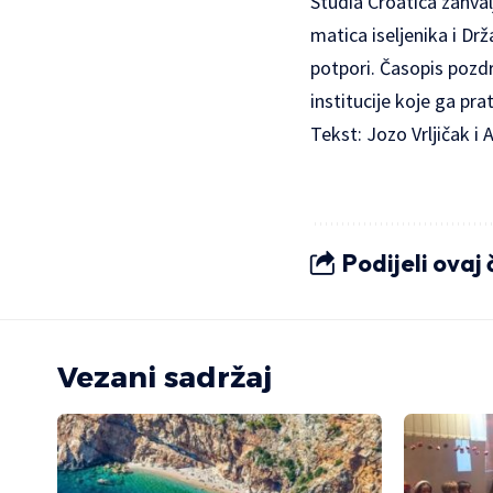
Studia Croatica zahval
matica iseljenika i Dr
potpori. Časopis pozdr
institucije koje ga pr
Tekst: Jozo Vrljičak i 
Podijeli ovaj
Vezani sadržaj