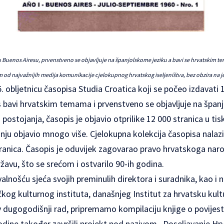
u Buenos Airesu, prvenstveno se objavljuje na španjolskome jeziku a bavi se hrvatskim te
m od najvažnijih medija komunikacije cjelokupnog hrvatskog iseljeništva, bez obzira na j
. obljetnicu časopisa
Studia Croatica
koji se počeo izdavati
s bavi hrvatskim temama i prvenstveno se objavljuje na špan
ostojanja, časopis je objavio otprilike 12 000 stranica u ti
nju objavio mnogo više. Cjelokupna kolekcija časopisa nalazi 
ranica. Časopis je oduvijek zagovarao pravo hrvatskoga naro
žavu, što se srećom i ostvarilo 90-ih godina.
alnošću sjeća svojih preminulih direktora i suradnika, kao i n
og kulturnog instituta, današnjeg Institut za hrvatsku kult
hov dugogodišnji rad, pripremamo kompilaciju knjige o povijest
dine također završili projekt pod nazivom „Doseljavanje Hr