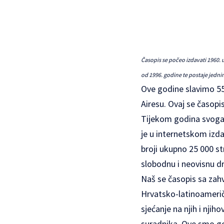
Časopis se počeo izdavati 1960. 
od 1996. godine te postaje jedni
Ove godine slavimo 55
Airesu. Ovaj se časopi
Tijekom godina svoga p
je u internetskom izda
broji ukupno 25 000 st
slobodnu i neovisnu dr
Naš se časopis sa zahv
Hrvatsko-latinoameričk
sjećanje na njih i nji
suradnika. Ove smo go