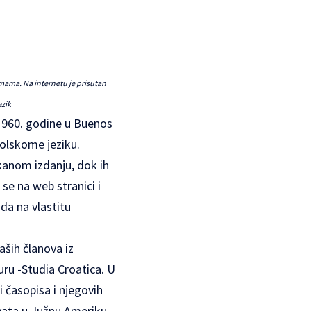
mama. Na internetu je prisutan
ezik
 1960. godine u Buenos
jolskome jeziku.
skanom izdanju, dok ih
se na web stranici i
da na vlastitu
aših članova iz
uru -Studia Croatica. U
i časopisa i njegovih
vata u Južnu Ameriku