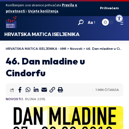
Korištenjem ove stranice prihvaćate
Pravila o
Prihvaćam
privatnosti
i
Uvjete korištenja
.
Open to
Aa
HRVATSKA MATICA ISELJENIKA
HRVATSKA MATICA ISELJENIKA - HMI
>
Novosti
>
46. Dan mladine u Cindorfu
46. Dan mladine u
Cindorfu
1 MIN ČITANJA
NOVOSTI
3. RUJNA 2018.