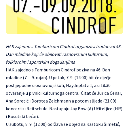
HAK zajedno s Tamburicom Cindrof organizira trodnevni 46.
Dan mladine koji će obilovati raznovrsnim kulturnim,
folklornim i sportskim događanjima
HAK zajedno s Tamburicom Cindrof poziva na 46. Dan
mladine (7. – 9. rujan). U petak, 7. 9. (14.00) bit će dječje
poslijepodne u osnovnoj školi, Haydn­platz 1; a u 18.30
otvaranje u pivnici kulturnoga centra. Čitat će Jurica Čenar,
Ana Šoretić i Dorotea Zeichmann a potom slijede (21.00)
koncerti u Reitschule. Nastupaju Jay Bow (A) Učiteljice (HR)
i Bosutski bećari.
U subotu, 8. 9. (12.00) održava se objed na Rastoku Šimetić,