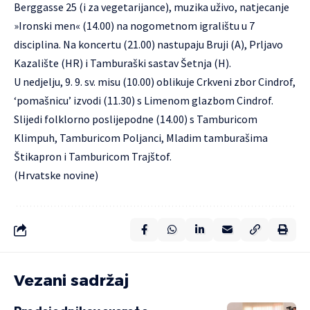
Berggasse 25 (i za vegetarijance), muzika uživo, natjecanje
»Ironski men« (14.00) na nogometnom igralištu u 7
disciplina. Na koncertu (21.00) nastupaju Bruji (A), Prljavo
Kazalište (HR) i Tamburaški sastav Šetnja (H).
U nedjelju, 9. 9. sv. misu (10.00) oblikuje Crkveni zbor Cindrof,
‘pomašnicu’ izvodi (11.30) s Limenom glazbom Cindrof.
Slijedi folklorno poslijepodne (14.00) s Tamburicom
Klimpuh, Tamburicom Poljanci, Mladim tamburašima
Štikapron i Tamburicom Trajštof.
(Hrvatske novine)
Vezani sadržaj