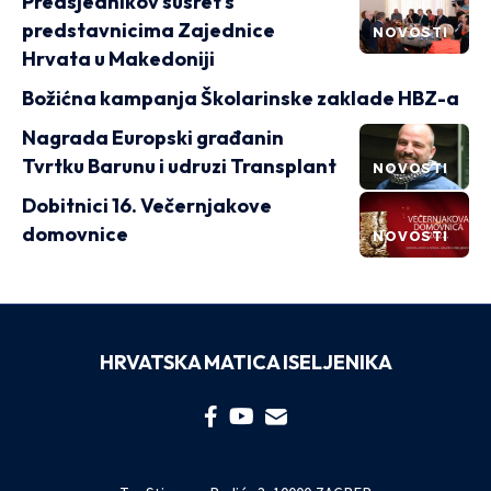
Predsjednikov susret s
predstavnicima Zajednice
NOVOSTI
Hrvata u Makedoniji
Božićna kampanja Školarinske zaklade HBZ-a
Nagrada Europski građanin
Tvrtku Barunu i udruzi Transplant
NOVOSTI
Dobitnici 16. Večernjakove
domovnice
NOVOSTI
HRVATSKA MATICA ISELJENIKA