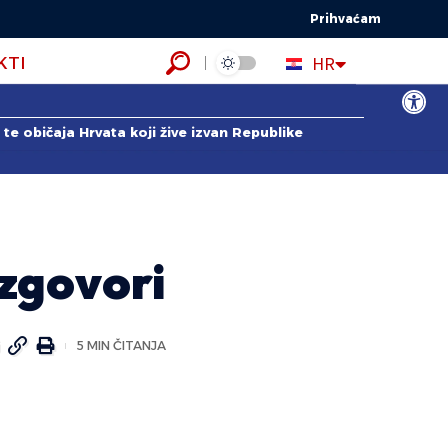
Prihvaćam
EN
HR
KTI
ES
Open to
te običaja Hrvata koji žive izvan Republike
azgovori
5 MIN ČITANJA