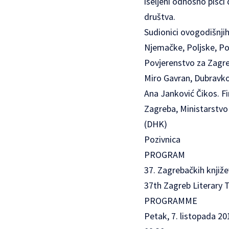
iseljeni odnosno pisci d
društva.
Sudionici ovogodišnji
Njemačke, Poljske, Po
Povjerenstvo za Zagre
Miro Gavran, Dubravko 
Ana Janković Čikos. Fi
Zagreba, Ministarstvo
(DHK)
Pozivnica
PROGRAM
37. Zagrebačkih knjiž
37th Zagreb Literary 
PROGRAMME
Petak, 7. listopada 20