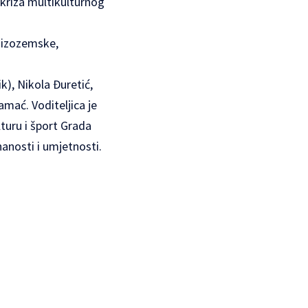
?; kriza multikulturnog
 Nizozemske,
), Nikola Đuretić,
amać. Voditeljica je
lturu i šport Grada
anosti i umjetnosti.