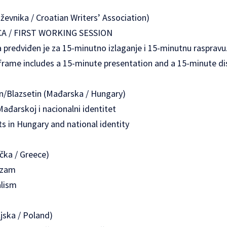
iževnika / Croatian Writers’ Association)
A / FIRST WORKING SESSION
 predviđen je za 15-minutno izlaganje i 15-minutnu raspravu.
rame includes a 15-minute presentation and a 15-minute di
in/Blazsetin (Mađarska / Hungary)
ađarskoj i nacionalni identitet
ts in Hungary and national identity
čka / Greece)
lizam
alism
jska / Poland)