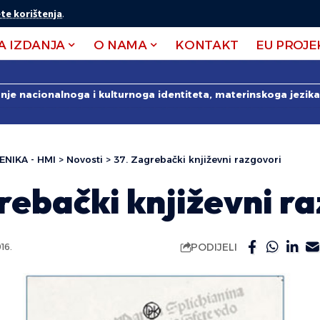
te korištenja
.
A IZDANJA
O NAMA
KONTAKT
EU PROJE
anje nacionalnoga i kulturnoga identiteta, materinskoga jezika 
ENIKA - HMI
>
Novosti
>
37. Zagrebački književni razgovori
rebački književni r
PODIJELI
16.