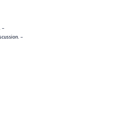
 –
scussion. –