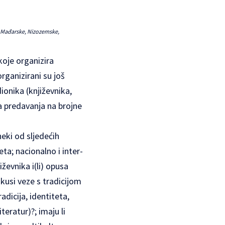
e, Mađarske, Nizozemske,
koje organizira
rganizirani su još
ionika (književnika,
ena predavanja na brojne
neki od sljedećih
ta; nacionalno i inter-
iževnika i(li) opusa
ukusi veze s tradicijom
adicija, identiteta,
teratur)?; imaju li