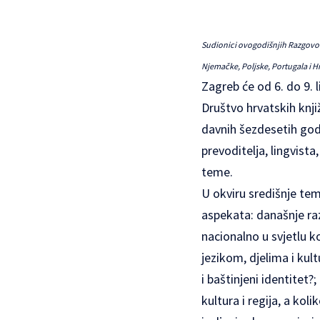
Sudionici ovogodišnjih Razgovora
Njemačke, Poljske, Portugala i H
Zagreb će od 6. do 9. 
Društvo hrvatskih knjiž
davnih šezdesetih godi
prevoditelja, lingvista
teme.
U okviru središnje tem
aspekata: današnje raz
nacionalno u svjetlu ko
jezikom, djelima i kult
i baštinjeni identitet?
kultura i regija, a kol