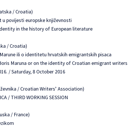
tska / Croatia)
et u povijesti europske književnosti
entity in the history of European literature
ska / Croatia)
 Marune ili o identitetu hrvatskih emigrantskih pisaca
Boris Maruna or on the identity of Croatian emigrant writers
016. / Saturday, 8 October 2016
iževnika / Croatian Writers’ Association)
CA / THIRD WORKING SESSION
uska / France)
jezikom