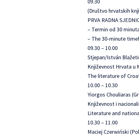
09.30
(Društvo hrvatskih knj
PRVA RADNA SJEDNIC
– Termin od 30 minuta
– The 30-minute timef
09.30 – 10.00
Stjepan/István Blažet
Književnost Hrvata u M
The literature of Croa
10.00 – 10.30
Yiorgos Chouliaras (Gr
Književnost i naciona
Literature and nation
10.30 – 11.00
Maciej Czerwiński (Pol