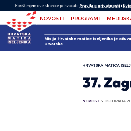
Korištenjem ove stranice prihvaćate
Pravila o privatnosti
i
Uvje
NOVOSTI
PROGRAMI
MEDIJSK
Misija Hrvatske matice iseljenika je očuv
Hrvatske.
HRVATSKA MATICA ISELJ
37. Zag
NOVOSTI
3. LISTOPADA 20