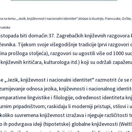
 na temu „Jezik, književnost i nacionalni identitet“ dolaze iz Austrije, Francuske, Grčk
rvatske
listopada biti domaćin 37. Zagrebačkih književnih razgovora 
evnika. Tijekom svoje višegodišnje tradicije (prvi razgovori o
na prošloga stoljeća), razgovori su ugostili više od 1000 sud
, književnih kritičara, kulturologa itd.) koji su održali zapaž
e „Jezik, književnost i nacionalni identitet“ razmotrit će se 
umijevanje odnosa jezika, književnosti i nacionalnog identite
mparativne lingvistike i filologije; određenost identiteta knj
urnim pripadništvom; raskidaju li moderniji pristupi, stilovi i 
; koliko suvremena književnost izražava i njeguje različitosti tr
iko ih podvrgava ideji (hipotetske) globalne književnosti (Weltli