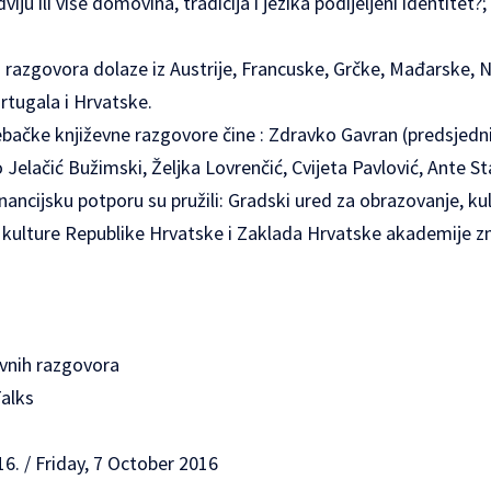
viju ili više domovina, tradicija i jezika podijeljeni identitet
h razgovora dolaze iz Austrije, Francuske, Grčke, Mađarske,
rtugala i Hrvatske.
bačke književne razgovore čine : Zdravko Gavran (predsjednik
Jelačić Bužimski, Željka Lovrenčić, Cvijeta Pavlović, Ante St
nancijsku potporu su pružili: Gradski ured za obrazovanje, ku
 kulture Republike Hrvatske i Zaklada Hrvatske akademije zn
evnih razgovora
Talks
16. / Friday, 7 October 2016