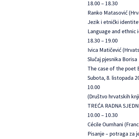
18.00 – 18.30
Ranko Matasović (Hrva
Jezik i etnički identit
Language and ethnic id
18.30 – 19.00
Ivica Matičević (Hrvat
Slučaj pjesnika Borisa
The case of the poet 
Subota, 8. listopada 2
10.00
(Društvo hrvatskih knj
TREĆA RADNA SJEDNI
10.00 – 10.30
Cécile Oumhani (Franc
Pisanje – potraga za 