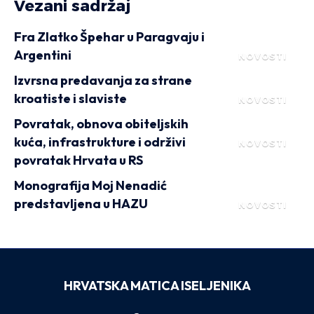
Vezani sadržaj
Fra Zlatko Špehar u Paragvaju i
Argentini
NOVOSTI
Izvrsna predavanja za strane
kroatiste i slaviste
NOVOSTI
Povratak, obnova obiteljskih
kuća, infrastrukture i održivi
NOVOSTI
povratak Hrvata u RS
Monografija Moj Nenadić
predstavljena u HAZU
NOVOSTI
HRVATSKA MATICA ISELJENIKA