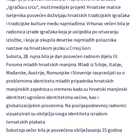
„Igračka u srcu“, multimedijski projekt Hrvatske matice
iseljenika posvećen doživljaju hrvatskih tradicijskih igračaka
i tradicijske kulture među najmlađima. Vrhunac večeri bila je
radionica izrade igračaka koja je uslijedila po otvaranju
izložbe, i koja je okupila desetke najmlađih polaznika
nastave na hrvatskom jeziku u Crnoj Gori.
Subota, 28. rujna bila je dan posvećen radnom dijelu III.
Foruma mladih hrvatskih manjina. Mladi iz Srbije, Italije,
Mađarske, Austrije, Rumunjske i Slovenije raspravljali su o
problemima identiteta mladih pripadnika hrvatskih
manjinskih zajednica u vremenu kada su hrvatski manjinski
identiteti ugroženi identitetima većine, kao i
globalizacijskim procesima. Na poslijepodnevnoj radionici
vizualizirali su obilježja svoga identiteta izradom
tematskih plakata.
Subotnja večer bila je posvećena obilježavanju 15 godina