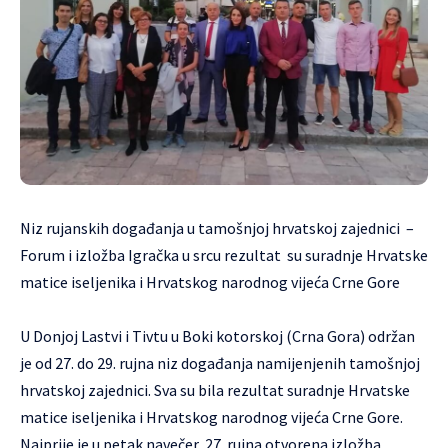
Niz rujanskih događanja u tamošnjoj hrvatskoj zajednici –
Forum i izložba Igračka u srcu rezultat su suradnje Hrvatske
matice iseljenika i Hrvatskog narodnog vijeća Crne Gore
U Donjoj Lastvi i Tivtu u Boki kotorskoj (Crna Gora) održan
je od 27. do 29. rujna niz događanja namijenjenih tamošnjoj
hrvatskoj zajednici. Sva su bila rezultat suradnje Hrvatske
matice iseljenika i Hrvatskog narodnog vijeća Crne Gore.
Najprije je u petak navečer, 27. rujna otvorena izložba