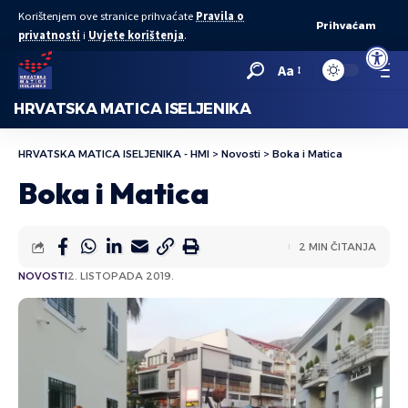
Korištenjem ove stranice prihvaćate
Pravila o
Prihvaćam
privatnosti
i
Uvjete korištenja
.
Open to
Aa
HRVATSKA MATICA ISELJENIKA
HRVATSKA MATICA ISELJENIKA - HMI
>
Novosti
>
Boka i Matica
Boka i Matica
2 MIN ČITANJA
NOVOSTI
2. LISTOPADA 2019.