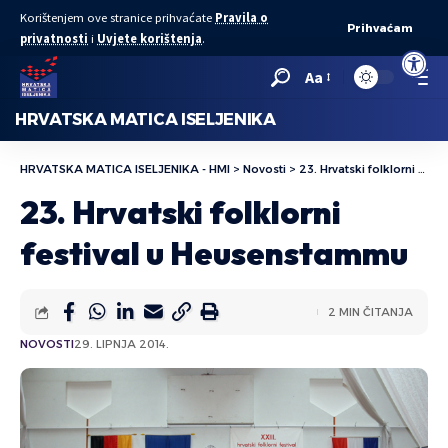
Korištenjem ove stranice prihvaćate
Pravila o
Prihvaćam
privatnosti
i
Uvjete korištenja
.
Open to
Aa
HRVATSKA MATICA ISELJENIKA
HRVATSKA MATICA ISELJENIKA - HMI
>
Novosti
>
23. Hrvatski folklorni festival u Heusenstammu
23. Hrvatski folklorni
festival u Heusenstammu
2 MIN ČITANJA
NOVOSTI
29. LIPNJA 2014.