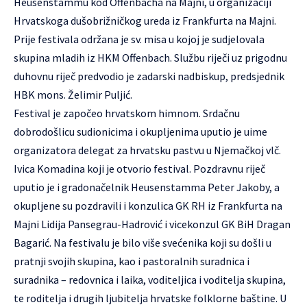
Heusenstammu kod Offenbacha na Majni, u organizaciji
Hrvatskoga dušobrižničkog ureda iz Frankfurta na Majni.
Prije festivala održana je sv. misa u kojoj je sudjelovala
skupina mladih iz HKM Offenbach. Službu riječi uz prigodnu
duhovnu riječ predvodio je zadarski nadbiskup, predsjednik
HBK mons. Želimir Puljić.
Festival je započeo hrvatskom himnom. Srdačnu
dobrodošlicu sudionicima i okupljenima uputio je uime
organizatora delegat za hrvatsku pastvu u Njemačkoj vlč.
Ivica Komadina koji je otvorio festival. Pozdravnu riječ
uputio je i gradonačelnik Heusenstamma Peter Jakoby, a
okupljene su pozdravili i konzulica GK RH iz Frankfurta na
Majni Lidija Pansegrau-Hadrović i vicekonzul GK BiH Dragan
Bagarić. Na festivalu je bilo više svećenika koji su došli u
pratnji svojih skupina, kao i pastoralnih suradnica i
suradnika – redovnica i laika, voditeljica i voditelja skupina,
te roditelja i drugih ljubitelja hrvatske folklorne baštine. U