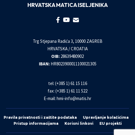
HRVATSKA MATICA ISELJENIKA
Trg Stjepana Radića 3, 10000 ZAGREB
HRVATSKA / CROATIA
OIB:
28639480902
IBAN:
HR8023900011100021305
tel: (+385 1) 61 15 116
fax: (+385 1) 61 11 522
E-mail:
hmi-info@matis.hr
Pravila privatnosti i zaštite podataka
Upravljanje kolačićima
Pristup informacijama
Korisni linkovi
EU projekti