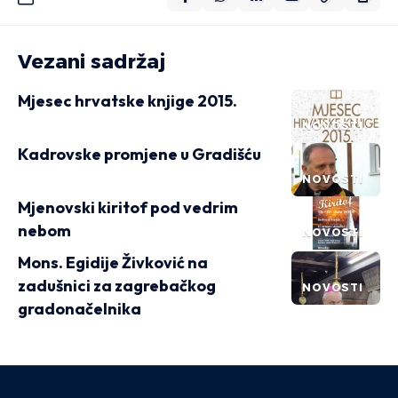
Vezani sadržaj
Mjesec hrvatske knjige 2015.
NOVOSTI
Kadrovske promjene u Gradišću
NOVOSTI
Mjenovski kiritof pod vedrim
nebom
NOVOSTI
Mons. Egidije Živković na
zadušnici za zagrebačkog
NOVOSTI
gradonačelnika