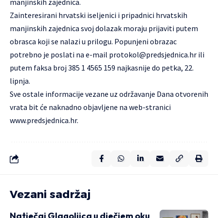
manjinskih zajednica.
Zainteresirani hrvatski iseljenici i pripadnici hrvatskih
manjinskih zajednica svoj dolazak moraju prijaviti putem
obrasca koji se nalazi u prilogu. Popunjeni obrazac
potrebno je poslati na e-mail
protokol@predsjednica.hr
ili
putem faksa broj 385 1 4565 159 najkasnije do petka, 22.
lipnja.
Sve ostale informacije vezane uz održavanje Dana otvorenih
vrata bit će naknadno objavljene na web-stranici
www.predsjednica.hr
.
Vezani sadržaj
Natječaj Glagoljica u dječjem oku