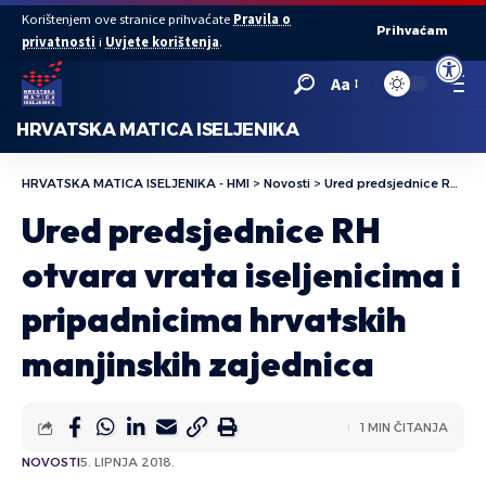
Korištenjem ove stranice prihvaćate
Pravila o
Prihvaćam
privatnosti
i
Uvjete korištenja
.
Open to
Aa
HRVATSKA MATICA ISELJENIKA
HRVATSKA MATICA ISELJENIKA - HMI
>
Novosti
>
Ured predsjednice RH otvara vrata iseljenicima i pripadnicima hrvatskih manjinskih zajednica
Ured predsjednice RH
otvara vrata iseljenicima i
pripadnicima hrvatskih
manjinskih zajednica
1 MIN ČITANJA
NOVOSTI
5. LIPNJA 2018.