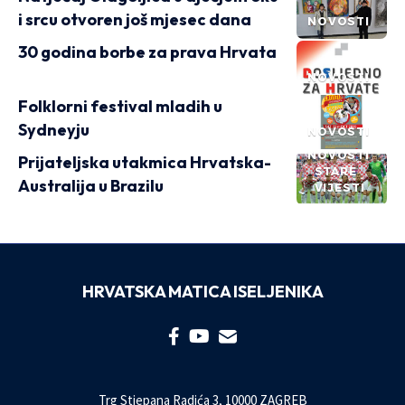
i srcu otvoren još mjesec dana
NOVOSTI
30 godina borbe za prava Hrvata
NOVOSTI
Folklorni festival mladih u
Sydneyju
NOVOSTI
NOVOSTI
Prijateljska utakmica Hrvatska-
STARE
Australija u Brazilu
VIJESTI
HRVATSKA MATICA ISELJENIKA
Trg Stjepana Radića 3, 10000 ZAGREB