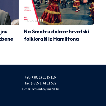
NOVOSTI
jnu
Na Smotru dolaze hrvatski
zbene
folkloraši iz Hamiltona
tel: (+385 1) 61 15 116
fax: (+385 1) 61 11 522
E-mail:
hmi-info@matis.hr