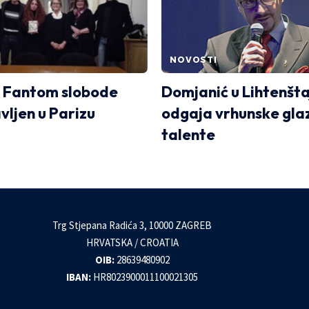
NOVOSTI
 Fantom slobode
Domjanić u Lihtenšta
vljen u Parizu
odgaja vrhunske gla
talente
Trg Stjepana Radića 3, 10000 ZAGREB
HRVATSKA / CROATIA
OIB:
28639480902
IBAN:
HR8023900011100021305