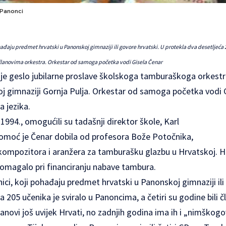
t Panonci
ohađaju predmet hrvatski u Panonskoj gimnaziji ili govore hrvatski. U protekla dva desetljeća 2
i članovima orkestra. Orkestar od samoga početka vodi Gisela Čenar
o je geslo jubilarne proslave školskoga tamburaškoga orkestr
 gimnaziji Gornja Pulja. Orkestar od samoga početka vodi G
 jezika.
1994., omogućili su tadašnji direktor škole, Karl
pomoć je Čenar dobila od profesora Bože Potočnika,
ompozitora i aranžera za tamburašku glazbu u Hrvatskoj. H
pomagalo pri financiranju nabave tambura.
nici, koji pohađaju predmet hrvatski u Panonskoj gimnaziji ili
a 205 učenika je sviralo u Panoncima, a četiri su godine bili 
anovi još uvijek Hrvati, no zadnjih godina ima ih i „nimškogo