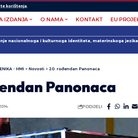
te korištenja
.
A IZDANJA
O NAMA
KONTAKT
EU PROJE
anje nacionalnoga i kulturnoga identiteta, materinskoga jezika 
ENIKA - HMI
>
Novosti
>
20. rođendan Panonaca
đendan Panonaca
PODIJELI
014.