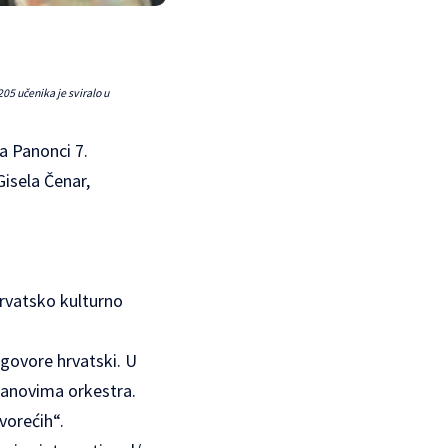
05 učenika je sviralo u
a Panonci 7.
isela Čenar,
rvatsko kulturno
 govore hrvatski. U
članovima orkestra.
vorećih“.