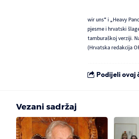
wir uns“ i „Heavy Pan
pjesme i hrvatski šlag
tamburaškoj verziji. N
(Hrvatska redakcija O
Podijeli ovaj
Vezani sadržaj