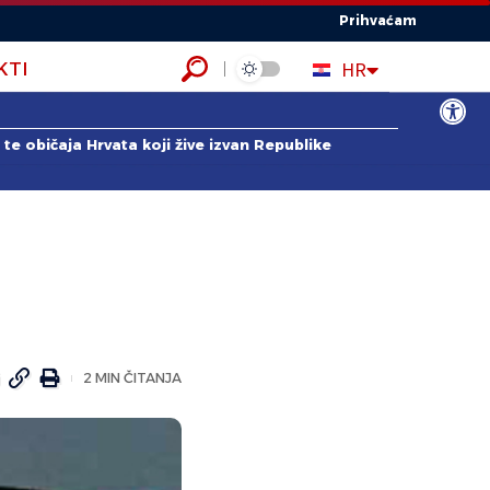
Prihvaćam
EN
HR
KTI
ES
Open to
te običaja Hrvata koji žive izvan Republike
2 MIN ČITANJA