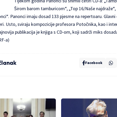
Tijekom godina Panonci su snimili četiri CD-a: „Tambu
Širom barom tamburicom“, „Top 16/Naše najdraže“,
onci“. Panonci imaju dosad 133 pjesme na repertoaru. Glavni
eri. Usto, sviraju kompozicije profesora Potočnika, kao i int
ajnovija publikacija je knjiga s CD-om, koji sadrži miks dosad
RF-a)
 članak
Facebook