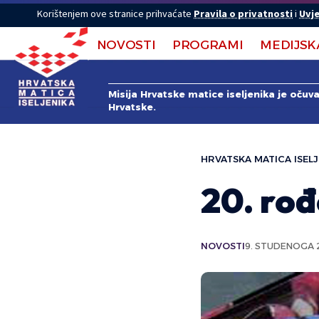
Korištenjem ove stranice prihvaćate
Pravila o privatnosti
i
Uvje
NOVOSTI
PROGRAMI
MEDIJSK
Misija Hrvatske matice iseljenika je očuv
Hrvatske.
HRVATSKA MATICA ISELJ
20. ro
NOVOSTI
9. STUDENOGA 2