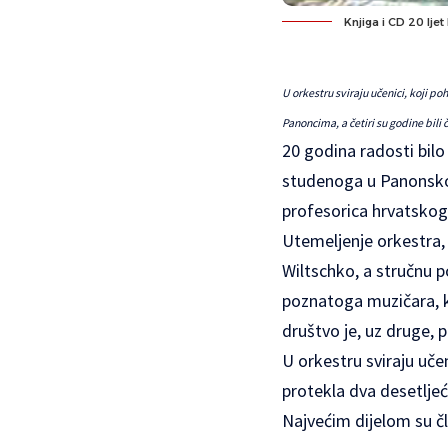
Knjiga i CD 20 lje
U orkestru sviraju učenici, koji p
Panoncima, a četiri su godine bil
20 godina radosti bil
studenoga u Panonskoj
profesorica hrvatskoga
Utemeljenje orkestra, 
Wiltschko, a stručnu 
poznatoga muzičara, k
društvo je, uz druge, 
U orkestru sviraju uče
protekla dva desetljeć
Najvećim dijelom su čl