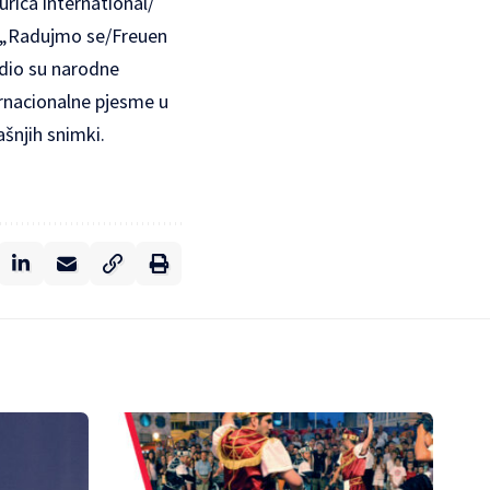
rica international/
 „Radujmo se/Freuen
 dio su narodne
ernacionalne pjesme u
ašnjih snimki.