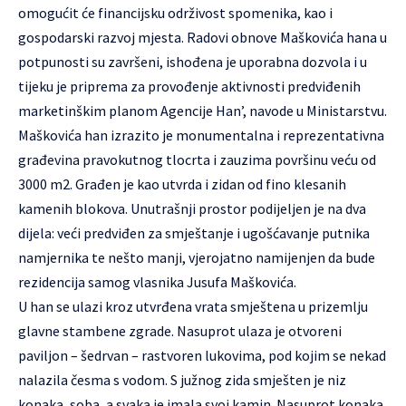
omogućit će financijsku održivost spomenika, kao i
gospodarski razvoj mjesta. Radovi obnove Maškovića hana u
potpunosti su završeni, ishođena je uporabna dozvola i u
tijeku je priprema za provođenje aktivnosti predviđenih
marketinškim planom Agencije Han’, navode u Ministarstvu.
Maškovića han izrazito je monumentalna i reprezentativna
građevina pravokutnog tlocrta i zauzima površinu veću od
3000 m2. Građen je kao utvrda i zidan od fino klesanih
kamenih blokova. Unutrašnji prostor podijeljen je na dva
dijela: veći predviđen za smještanje i ugošćavanje putnika
namjernika te nešto manji, vjerojatno namijenjen da bude
rezidencija samog vlasnika Jusufa Maškovića.
U han se ulazi kroz utvrđena vrata smještena u prizemlju
glavne stambene zgrade. Nasuprot ulaza je otvoreni
paviljon – šedrvan – rastvoren lukovima, pod kojim se nekad
nalazila česma s vodom. S južnog zida smješten je niz
konaka, soba, a svaka je imala svoj kamin. Nasuprot konaka