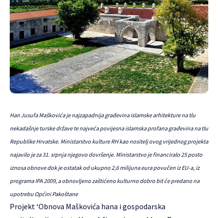
Han Jusufa Maškovića je najzapadnija građevina islamske arhitekture na tlu
nekadašnje turske države te najveća povijesna islamska profana građevina na tlu
Republike Hrvatske. Ministarstvo kulture RH kao nositelj ovog vrijednog projekta
najavilo je za 31. srpnja njegovo dovršenje. Ministarstvo je financiralo 25 posto
iznosa obnove dok je ostatak od ukupno 2,6 milijuna eura povučen iz EU-a, iz
programa IPA 2009, a obnovljeno zaštićeno kulturno dobro bit će predano na
upotrebu Općini Pakoštane
Projekt ‘Obnova Maškovića hana i gospodarska