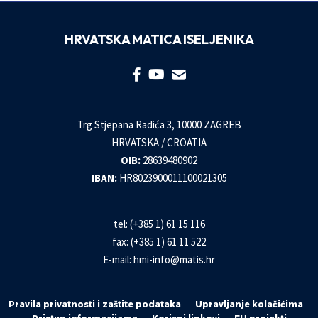
HRVATSKA MATICA ISELJENIKA
Trg Stjepana Radića 3, 10000 ZAGREB
HRVATSKA / CROATIA
OIB:
28639480902
IBAN:
HR8023900011100021305
tel: (+385 1) 61 15 116
fax: (+385 1) 61 11 522
E-mail:
hmi-info@matis.hr
Pravila privatnosti i zaštite podataka
Upravljanje kolačićima