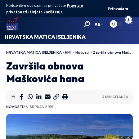
Korištenjem ove stranice prihvaćate
Pravila o
Prihvaćam
privatnosti
i
Uvjete korištenja
.
Open to
Aa
HRVATSKA MATICA ISELJENIKA
HRVATSKA MATICA ISELJENIKA - HMI
>
Novosti
>
Završila obnova Maškovića hana
Završila obnova
Maškovića hana
3 MIN ČITANJA
NOVOSTI
28. SRPNJA 2015.