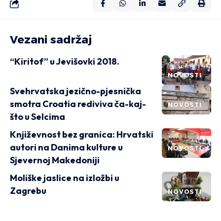
Vezani sadržaj
“Kiritof” u Jevišovki 2018.
NOVOSTI
Svehrvatska jezično-pjesnička
smotra Croatia rediviva ča-kaj-
NOVOSTI
što u Selcima
Književnost bez granica: Hrvatski
autori na Danima kulture u
NOVOSTI
Sjevernoj Makedoniji
Moliške jaslice na izložbi u
Zagrebu
NOVOSTI