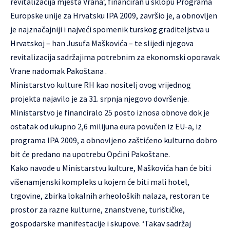
revitalizacija mjesta Vrana’, financiran u sklopu Programa
Europske unije za Hrvatsku IPA 2009, završio je, a obnovljen
je najznačajniji i najveći spomenik turskog graditeljstva u
Hrvatskoj – han Jusufa Maškovića – te slijedi njegova
revitalizacija sadržajima potrebnim za ekonomski oporavak
Vrane nadomak Pakoštana .
Ministarstvo kulture RH kao nositelj ovog vrijednog
projekta najavilo je za 31. srpnja njegovo dovršenje.
Ministarstvo je financiralo 25 posto iznosa obnove dok je
ostatak od ukupno 2,6 milijuna eura povučen iz EU-a, iz
programa IPA 2009, a obnovljeno zaštićeno kulturno dobro
bit će predano na upotrebu Općini Pakoštane.
Kako navode u Ministarstvu kulture, Maškovića han će biti
višenamjenski kompleks u kojem će biti mali hotel,
trgovine, zbirka lokalnih arheoloških nalaza, restoran te
prostor za razne kulturne, znanstvene, turističke,
gospodarske manifestacije i skupove. ‘Takav sadržaj