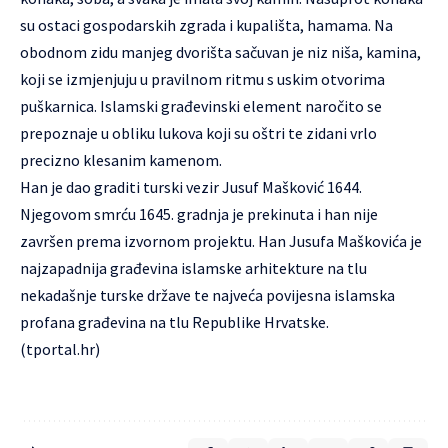
su ostaci gospodarskih zgrada i kupališta, hamama. Na
obodnom zidu manjeg dvorišta sačuvan je niz niša, kamina,
koji se izmjenjuju u pravilnom ritmu s uskim otvorima
puškarnica. Islamski građevinski element naročito se
prepoznaje u obliku lukova koji su oštri te zidani vrlo
precizno klesanim kamenom.
Han je dao graditi turski vezir Jusuf Mašković 1644.
Njegovom smrću 1645. gradnja je prekinuta i han nije
završen prema izvornom projektu. Han Jusufa Maškovića je
najzapadnija građevina islamske arhitekture na tlu
nekadašnje turske države te najveća povijesna islamska
profana građevina na tlu Republike Hrvatske.
(tportal.hr)