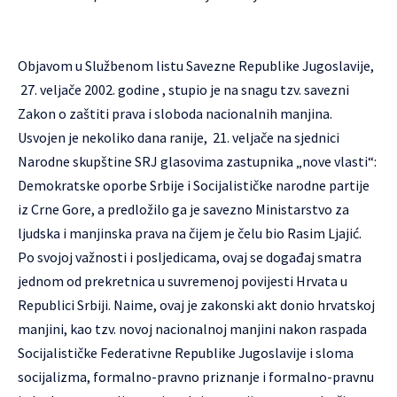
Objavom u Službenom listu Savezne Republike Jugoslavije,
27. veljače 2002. godine , stupio je na snagu tzv. savezni
Zakon o zaštiti prava i sloboda nacionalnih manjina.
Usvojen je nekoliko dana ranije, 21. veljače na sjednici
Narodne skupštine SRJ glasovima zastupnika „nove vlasti“:
Demokratske oporbe Srbije i Socijalističke narodne partije
iz Crne Gore, a predložilo ga je savezno Ministarstvo za
ljudska i manjinska prava na čijem je čelu bio Rasim Ljajić.
Po svojoj važnosti i posljedicama, ovaj se događaj smatra
jednom od prekretnica u suvremenoj povijesti Hrvata u
Republici Srbiji. Naime, ovaj je zakonski akt donio hrvatskoj
manjini, kao tzv. novoj nacionalnoj manjini nakon raspada
Socijalističke Federativne Republike Jugoslavije i sloma
socijalizma, formalno-pravno priznanje i formalno-pravnu