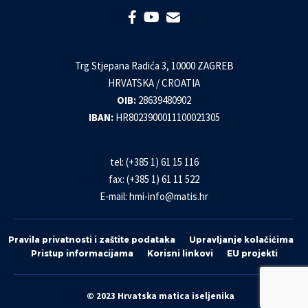
Trg Stjepana Radića 3, 10000 ZAGREB
HRVATSKA / CROATIA
OIB:
28639480902
IBAN:
HR8023900011100021305
tel: (+385 1) 61 15 116
fax: (+385 1) 61 11 522
E-mail:
hmi-info@matis.hr
Pravila privatnosti i zaštite podataka
Upravljanje kolačićima
Pristup informacijama
Korisni linkovi
EU projekti
© 2023 Hrvatska matica iseljenika