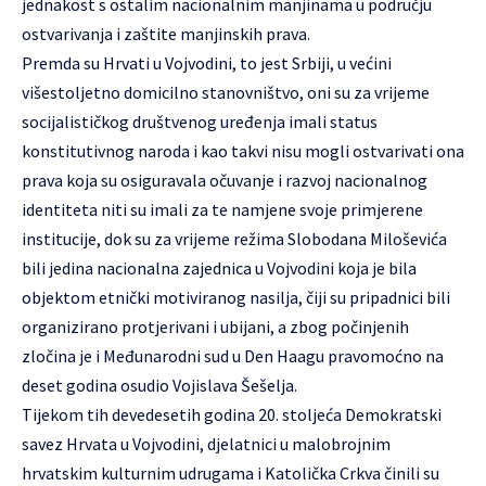
jednakost s ostalim nacionalnim manjinama u području
ostvarivanja i zaštite manjinskih prava.
Premda su Hrvati u Vojvodini, to jest Srbiji, u većini
višestoljetno domicilno stanovništvo, oni su za vrijeme
socijalističkog društvenog uređenja imali status
konstitutivnog naroda i kao takvi nisu mogli ostvarivati ona
prava koja su osiguravala očuvanje i razvoj nacionalnog
identiteta niti su imali za te namjene svoje primjerene
institucije, dok su za vrijeme režima Slobodana Miloševića
bili jedina nacionalna zajednica u Vojvodini koja je bila
objektom etnički motiviranog nasilja, čiji su pripadnici bili
organizirano protjerivani i ubijani, a zbog počinjenih
zločina je i Međunarodni sud u Den Haagu pravomoćno na
deset godina osudio Vojislava Šešelja.
Tijekom tih devedesetih godina 20. stoljeća Demokratski
savez Hrvata u Vojvodini, djelatnici u malobrojnim
hrvatskim kulturnim udrugama i Katolička Crkva činili su