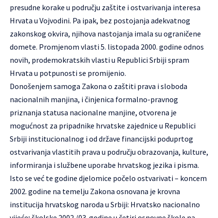
presudne korake u području zaštite i ostvarivanja interesa
Hrvata u Vojvodini. Pa ipak, bez postojanja adekvatnog
zakonskog okvira, njihova nastojanja imala su ograničene
domete. Promjenom vlasti 5. listopada 2000. godine odnos
novih, prodemokratskih vlasti u Republici Srbiji spram
Hrvata u potpunosti se promijenio.
Donošenjem samoga Zakona o zaštiti prava i sloboda
nacionalnih manjina, i činjenica formalno-pravnog
priznanja statusa nacionalne manjine, otvorena je
mogućnost za pripadnike hrvatske zajednice u Republici
Srbiji institucionalnog i od države financijski poduprtog
ostvarivanja vlastitih prava u području obrazovanja, kulture,
informiranja i službene uporabe hrvatskog jezika i pisma.
Isto se već te godine djelomice počelo ostvarivati – koncem
2002. godine na temelju Zakona osnovana je krovna
institucija hrvatskog naroda u Srbiji: Hrvatsko nacionalno
vijeće; školske 2002./03. godine u četiri osnovne škole na