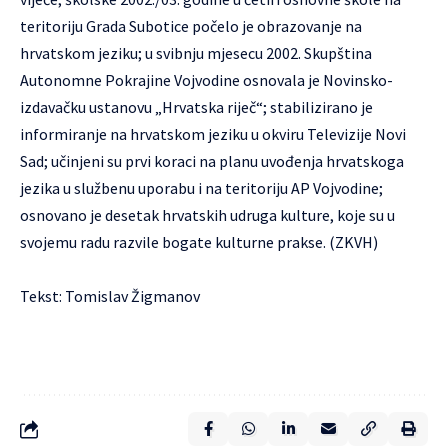
teritoriju Grada Subotice počelo je obrazovanje na
hrvatskom jeziku; u svibnju mjesecu 2002. Skupština
Autonomne Pokrajine Vojvodine osnovala je Novinsko-
izdavačku ustanovu „Hrvatska riječ“; stabilizirano je
informiranje na hrvatskom jeziku u okviru Televizije Novi
Sad; učinjeni su prvi koraci na planu uvođenja hrvatskoga
jezika u službenu uporabu i na teritoriju AP Vojvodine;
osnovano je desetak hrvatskih udruga kulture, koje su u
svojemu radu razvile bogate kulturne prakse. (ZKVH)
Tekst: Tomislav Žigmanov