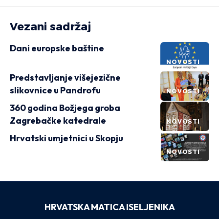
Vezani sadržaj
Dani europske baštine
NOVOSTI
Predstavljanje višejezične
slikovnice u Pandrofu
NOVOSTI
360 godina Božjega groba
Zagrebačke katedrale
NOVOSTI
Hrvatski umjetnici u Skopju
NOVOSTI
HRVATSKA MATICA ISELJENIKA