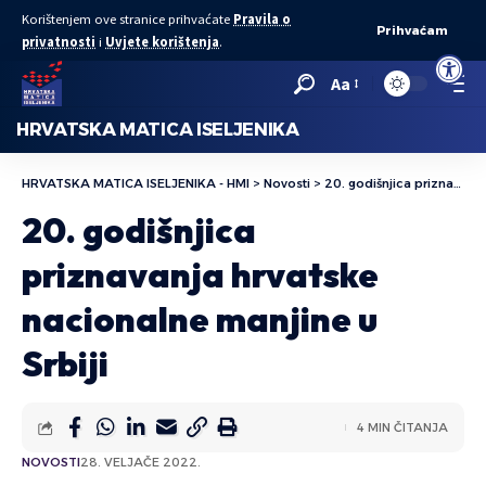
Korištenjem ove stranice prihvaćate
Pravila o
Prihvaćam
privatnosti
i
Uvjete korištenja
.
Open to
Aa
HRVATSKA MATICA ISELJENIKA
HRVATSKA MATICA ISELJENIKA - HMI
>
Novosti
>
20. godišnjica priznavanja hrvatske nacionalne manjine u Srbiji
20. godišnjica
priznavanja hrvatske
nacionalne manjine u
Srbiji
4 MIN ČITANJA
NOVOSTI
28. VELJAČE 2022.