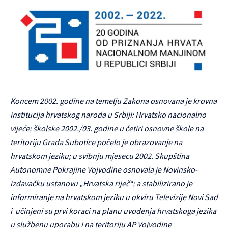
Koncem 2002. godine na temelju Zakona osnovana je krovna
institucija hrvatskog naroda u Srbiji: Hrvatsko nacionalno
vijeće; školske 2002./03. godine u četiri osnovne škole na
teritoriju Grada Subotice počelo je obrazovanje na
hrvatskom jeziku; u svibnju mjesecu 2002. Skupština
Autonomne Pokrajine Vojvodine osnovala je Novinsko-
izdavačku ustanovu „Hrvatska riječ“; a stabilizirano je
informiranje na hrvatskom jeziku u okviru Televizije Novi Sad
i učinjeni su prvi koraci na planu uvođenja hrvatskoga jezika
u službenu uporabu i na teritoriju AP Vojvodine