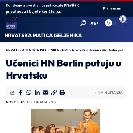
Korištenjem ove stranice prihvaćate
Pravila o
Prihvaćam
privatnosti
i
Uvjete korištenja
.
Open to
Aa
HRVATSKA MATICA ISELJENIKA
HRVATSKA MATICA ISELJENIKA - HMI
>
Novosti
>
Učenici HN Berlin putuju u Hrvatsku
Učenici HN Berlin putuju u
Hrvatsku
1 MIN ČITANJA
NOVOSTI
15. LISTOPADA 2017.