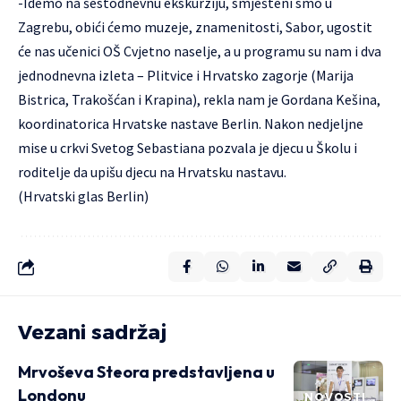
-Idemo na šestodnevnu ekskurziju, smješteni smo u
Zagrebu, obići ćemo muzeje, znamenitosti, Sabor, ugostit
će nas učenici OŠ Cvjetno naselje, a u programu su nam i dva
jednodnevna izleta – Plitvice i Hrvatsko zagorje (Marija
Bistrica, Trakošćan i Krapina), rekla nam je Gordana Kešina,
koordinatorica Hrvatske nastave Berlin. Nakon nedjeljne
mise u crkvi Svetog Sebastiana pozvala je djecu u Školu i
roditelje da upišu djecu na Hrvatsku nastavu.
(Hrvatski glas Berlin)
Vezani sadržaj
Mrvoševa Steora predstavljena u
Londonu
NOVOSTI