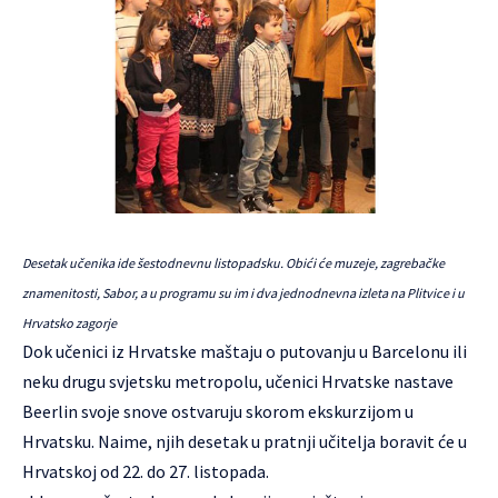
Desetak učenika ide šestodnevnu listopadsku. Obići će muzeje, zagrebačke
znamenitosti, Sabor, a u programu su im i dva jednodnevna izleta na Plitvice i u
Hrvatsko zagorje
Dok učenici iz Hrvatske maštaju o putovanju u Barcelonu ili
neku drugu svjetsku metropolu, učenici Hrvatske nastave
Beerlin svoje snove ostvaruju skorom ekskurzijom u
Hrvatsku. Naime, njih desetak u pratnji učitelja boravit će u
Hrvatskoj od 22. do 27. listopada.