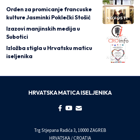
Orden za promicanje francuske
kulture Jasminki Poklečki Stošić
NOVOSTI
Izazovi manjinskih medija u
Subotici
NOVOSTI
Izložba stigla u Hrvatsku maticu
iseljenika
NOVOSTI
HRVATSKA MATICA ISELJENIKA
Trg Stjepana Radića 3, 10000 ZAGREB
HRVATSKA / CROATIA