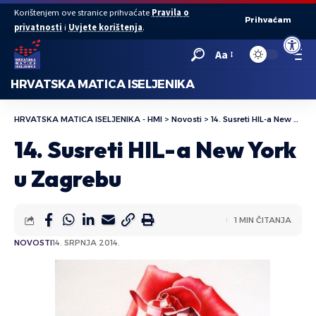
Korištenjem ove stranice prihvaćate
Pravila o
Prihvaćam
privatnosti
i
Uvjete korištenja
.
Open to
Aa
HRVATSKA MATICA ISELJENIKA
HRVATSKA MATICA ISELJENIKA - HMI
>
Novosti
>
14. Susreti HIL-a New York u Zagrebu
14. Susreti HIL-a New York
u Zagrebu
1 MIN ČITANJA
NOVOSTI
14. SRPNJA 2014.