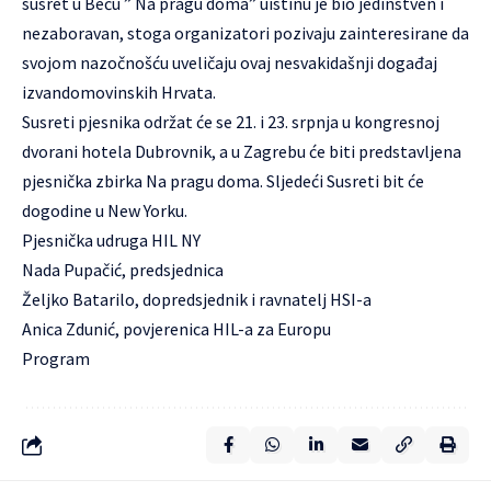
susret u Beču ” Na pragu doma” uistinu je bio jedinstven i
nezaboravan, stoga organizatori pozivaju zainteresirane da
svojom nazočnošću uveličaju ovaj nesvakidašnji događaj
izvandomovinskih Hrvata.
Susreti pjesnika
održat će se 21. i 23. srpnja u kongresnoj
dvorani hotela Dubrovnik, a u Zagrebu će biti predstavljena
pjesnička zbirka Na pragu doma. Sljedeći Susreti bit će
dogodine u New Yorku.
Pjesnička udruga HIL NY
Nada Pupačić, predsjednica
Željko Batarilo, dopredsjednik i ravnatelj HSI-a
Anica Zdunić, povjerenica HIL-a za Europu
Program