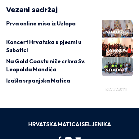
Vezani sadržaj
Prva online misa iz Uzlopa
NOVOSTI
Koncert Hrvatska u pjesmi u
Subotici
NOVOSTI
Na Gold Coastu niče crkva Sv.
Leopolda Mandića
NOVOSTI
Izašla srpanjska Matica
NOVOSTI
HRVATSKA MATICA ISELJENIKA