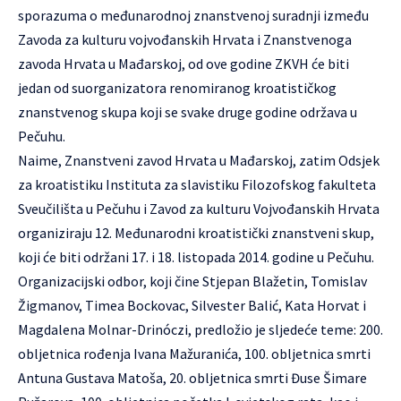
sporazuma o međunarodnoj znanstvenoj suradnji između
Zavoda za kulturu vojvođanskih Hrvata i Znanstvenoga
zavoda Hrvata u Mađarskoj, od ove godine ZKVH će biti
jedan od suorganizatora renomiranog kroatističkog
znanstvenog skupa koji se svake druge godine održava u
Pečuhu.
Naime, Znanstveni zavod Hrvata u Mađarskoj, zatim Odsjek
za kroatistiku Instituta za slavistiku Filozofskog fakulteta
Sveučilišta u Pečuhu i Zavod za kulturu Vojvođanskih Hrvata
organiziraju 12. Međunarodni kroatistički znanstveni skup,
koji će biti održani 17. i 18. listopada 2014. godine u Pečuhu.
Organizacijski odbor, koji čine Stjepan Blažetin, Tomislav
Žigmanov, Timea Bockovac, Silvester Balić, Kata Horvat i
Magdalena Molnar-Drinóczi, predložio je sljedeće teme: 200.
obljetnica rođenja Ivana Mažuranića, 100. obljetnica smrti
Antuna Gustava Matoša, 20. obljetnica smrti Đuse Šimare