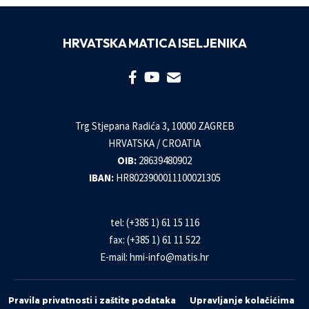
HRVATSKA MATICA ISELJENIKA
Trg Stjepana Radića 3, 10000 ZAGREB
HRVATSKA / CROATIA
OIB:
28639480902
IBAN:
HR8023900011100021305
tel: (+385 1) 61 15 116
fax: (+385 1) 61 11 522
E-mail:
hmi-info@matis.hr
Pravila privatnosti i zaštite podataka
Upravljanje kolačićima