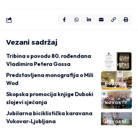
Vezani sadržaj
Tribina u povodu 80. rođendana
Vladimira Petera Gossa
NOVOSTI
Predstavljena monografija o Mili
Wod
NOVOSTI
Skopska promocija knjige Duboki
slojevi sjećanja
NOVOSTI
Jubilarna biciklistička karavana
Vukovar-Ljubljana
NOVOSTI