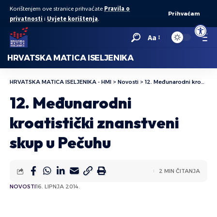
Korištenjem ove stranice prihvaćate
Pravila o
Prihvaćam
privatnosti
i
Uvjete korištenja
.
Open to
Aa
HRVATSKA MATICA ISELJENIKA
HRVATSKA MATICA ISELJENIKA - HMI
>
Novosti
>
12. Međunarodni kroatistički znanstveni skup u Pečuhu
12. Međunarodni
kroatistički znanstveni
skup u Pečuhu
2 MIN ČITANJA
NOVOSTI
16. LIPNJA 2014.