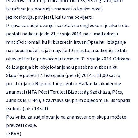
Pužarova, 100. obljetnica početka I. svjetskog rata, kao i
istraživanja s područja znanosti o književnosti,
jezikoslovlja, povijesti, kulturne povijesti.
Prijava za sudjelovanje i sažetak na engleskom jeziku treba
poslati najkasnije do 21. srpnja 2014. na e-mail adresu
mhti@citromail.hu
ili
blazsetin.istvan@pte.hu.
Izlaganje
na skupu može trajati najviše 10 minuta, a sudionici će biti
obaviješteni o prihvaćanju teme do 31. srpnja 2014. Održana
će izlaganja biti objelodanjena u posebnom zborniku.
Skup će početi 17. listopada (petak) 2014. u 11,00 sati u
prostorijama Regionalnog centra Mađarske akademije
znanosti (MTA Pécsi Területi Bizottság Székháza, Pécs,
Jurisics M. u. 44.), a završava skupnim objedom 18. listopada
(subota) oko 14 sati.
Pozivnicu za sudjelovanje na znanstvenom skupu možete
preuzeti
ovdje
.
(ZKVH)