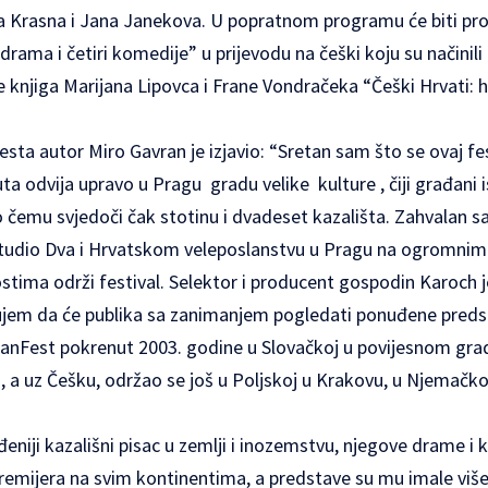
a Krasna i Jana Janekova. U popratnom programu će biti pr
ma i četiri komedije” u prijevodu na češki koju su načinili 
 knjiga Marijana Lipovca i Frane Vondračeka “Češki Hrvati: h
a autor Miro Gavran je izjavio: “Sretan sam što se ovaj festi
uta odvija upravo u Pragu gradu velike kulture , čiji građani 
o čemu svjedoči čak stotinu i dvadeset kazališta. Zahvala
Studio Dva i Hrvatskom veleposlanstvu u Pragu na ogromnim
tima održi festival. Selektor i producent gospodin Karoch 
erujem da će publika sa zanimanjem pogledati ponuđene preds
anFest pokrenut 2003. godine u Slovačkoj u povijesnom grad
a, a uz Češku, održao se još u Poljskoj u Krakovu, u Njemačko
đeniji kazališni pisac u zemlji i inozemstvu, njegove drame i
remijera na svim kontinentima, a predstave su mu imale više 