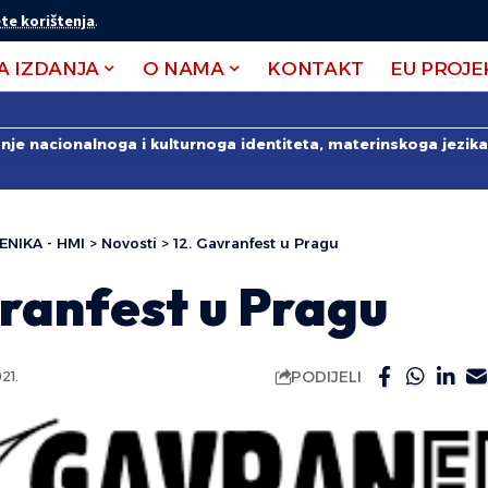
te korištenja
.
A IZDANJA
O NAMA
KONTAKT
EU PROJE
anje nacionalnoga i kulturnoga identiteta, materinskoga jezika 
ENIKA - HMI
>
Novosti
>
12. Gavranfest u Pragu
vranfest u Pragu
PODIJELI
21.