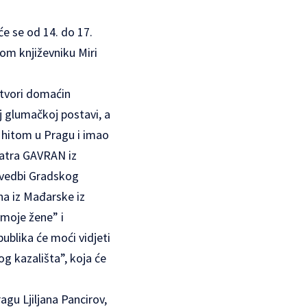
će se od 14. do 17.
om književniku Miri
otvori domaćin
 glumačkoj postavi, a
m hitom u Pragu i imao
Teatra GAVRAN iz
zvedbi Gradskog
na iz Mađarske iz
 moje žene” i
ublika će moći vidjeti
g kazališta”, koja će
agu Ljiljana Pancirov,