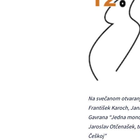
Na svečanom otvaranju 
František Karoch, Jan
Gavrana “Jedna monodr
Jaroslav Otčenašek, te
Češkoj”