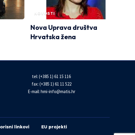
NOVOSTI
Nova Uprava društva
Hrvatska žena
tel: (+385 1) 61 15 116
fax: (+385 1) 61 11 522
E-mail:
hmi-info@matis.hr
orisni linkovi
EU projekti