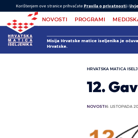
Korištenjem ove stranice prihvaćate
Pravila o privatnosti
i
Uvje
NOVOSTI
PROGRAMI
MEDIJSK
Misija Hrvatske matice iseljenika je očuv
Hrvatske.
HRVATSKA MATICA ISELJ
12. Ga
NOVOSTI
6. LISTOPADA 20