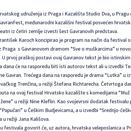
rvatskog udruženja iz Praga i Kazališta Studio Dva, u Pragu 
 GavranFest, međunarodni kazališni festival posvećen hrvatsk
atri iz četiri zemlje izvesti šest Gavranovih predstava.
František Karoch koncipirao je program na način da festival 
 iz Praga s Gavranovom dramom “Sve o muškarcima” u novoj
. U prvoj praškoj postavi ovaj Gavranov tekst je bio istinski
a dana će na rasporedu biti isti autorov tekst ali u izvedbi 
ene Gavran. Trećega dana na rasporedu je drama “Lutka” u i
lovačkog Trenčina, u režiji Štefana Richtarecha. Četvrtoga da
 puta na ovaj festival Hrvatsko kazalište s komedijama “Muž
ne” u režiji Nine Kleflin. Kao svojevrsni dodatak festivalu p
“Papučari” u Češkim Budjevicama, a u izvedbi “Srednjo-češko
a u režiji Jana Kališova.
festivala govorit će, uz autora, hrvatska veleposlanica u Pr