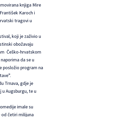
omovirana knjiga Mire
František Karoch i
rvatski tragovi u
val, koji je zaživio u
istinski obožavaju
n sam Češko-hrvatskom
 naporima da se u
je posložio program na
tave”.
u Trnava, gdje je
j u Augsburgu, te u
 komedije imale su
od četiri milijuna