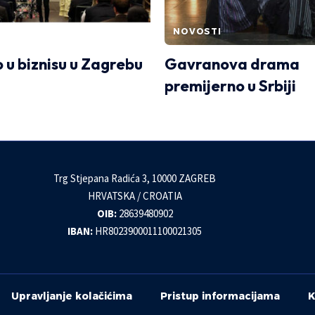
NOVOSTI
 u biznisu u Zagrebu
Gavranova drama
premijerno u Srbiji
Trg Stjepana Radića 3, 10000 ZAGREB
HRVATSKA / CROATIA
OIB:
28639480902
IBAN:
HR8023900011100021305
Upravljanje kolačićima
Pristup informacijama
K