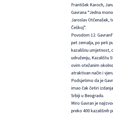
František Karoch, Jan
Gavrana “Jedna monodra
Jaroslav Otčenašek, te
Češkoj”.
Povodom 12. GavranFest
pet zemalja, po peti p
kazališnu umjetnost, 
udruženju, Kazalištu 
ovim otežanim okolnos
atraktivan način i vj
Podsjetimo da je Gavr
imao čak četiri izdanj
Srbiji u Beogradu.
Miro Gavran je najizvo
preko 400 kazališnih p