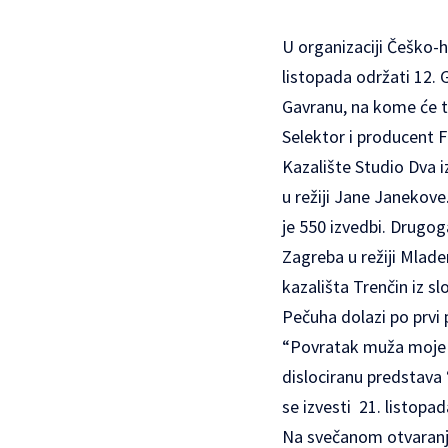
U organizaciji Češko-h
listopada održati 12.
Gavranu, na kome će te
Selektor i producent 
Kazalište Studio Dva
u režiji Jane Janekove
je 550 izvedbi. Drugog
Zagreba u režiji Mlad
kazališta Trenčin iz s
Pečuha dolazi po prvi
“Povratak muža moje že
dislociranu predstava 
se izvesti 21. listopad
Na svečanom otvaranju 