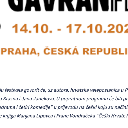
festivala govorit će, uz autora, hrvatska veleposlanica u Pr
a Krasna i Jana Janekova. U popratnom programu će biti pr
ama i četiri komedije” u prijevodu na češki koju su načinil
 knjiga Marijana Lipovca i Frane Vondračeka “Češki Hrvati: h