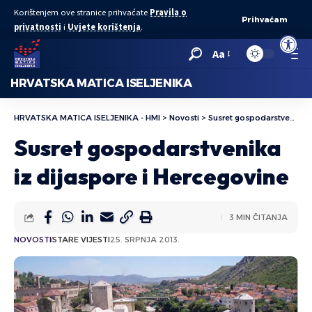
Korištenjem ove stranice prihvaćate
Pravila o
Prihvaćam
privatnosti
i
Uvjete korištenja
.
Open to
Aa
HRVATSKA MATICA ISELJENIKA
HRVATSKA MATICA ISELJENIKA - HMI
>
Novosti
>
Susret gospodarstvenika iz dijaspore i Hercegovine
Susret gospodarstvenika
iz dijaspore i Hercegovine
3 MIN ČITANJA
NOVOSTI
STARE VIJESTI
25. SRPNJA 2013.