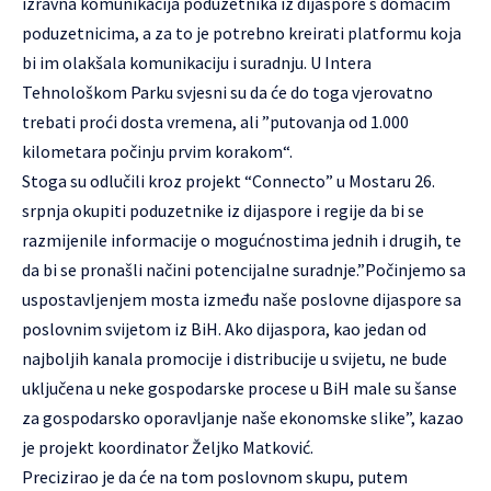
izravna komunikacija poduzetnika iz dijaspore s domaćim
poduzetnicima, a za to je potrebno kreirati platformu koja
bi im olakšala komunikaciju i suradnju. U Intera
Tehnološkom Parku svjesni su da će do toga vjerovatno
trebati proći dosta vremena, ali ”putovanja od 1.000
kilometara počinju prvim korakom“.
Stoga su odlučili kroz projekt “Connecto” u Mostaru 26.
srpnja okupiti poduzetnike iz dijaspore i regije da bi se
razmijenile informacije o mogućnostima jednih i drugih, te
da bi se pronašli načini potencijalne suradnje.”Počinjemo sa
uspostavljenjem mosta između naše poslovne dijaspore sa
poslovnim svijetom iz BiH. Ako dijaspora, kao jedan od
najboljih kanala promocije i distribucije u svijetu, ne bude
uključena u neke gospodarske procese u BiH male su šanse
za gospodarsko oporavljanje naše ekonomske slike”, kazao
je projekt koordinator Željko Matković.
Precizirao je da će na tom poslovnom skupu, putem