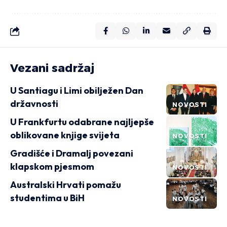
Vezani sadržaj
U Santiagu i Limi obilježen Dan
državnosti
NOVOSTI
U Frankfurtu odabrane najljepše
oblikovane knjige svijeta
NOVOSTI
Gradišće i Dramalj povezani
klapskom pjesmom
NOVOSTI
Australski Hrvati pomažu
studentima u BiH
NOVOSTI