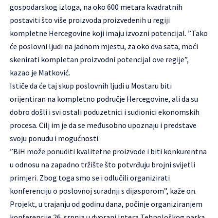
gospodarskog izloga, na oko 600 metara kvadratnih
postaviti što više proizvoda proizvedenih u regiji
kompletne Hercegovine koji imaju izvozni potencijal. ”Tako
će poslovni ljudi na jadnom mjestu, za oko dva sata, moći
skenirati kompletan proizvodni potencijal ove regije”,
kazao je Matković.
Ističe da će taj skup poslovnih ljudi u Mostaru biti
orijentiran na kompletno područje Hercegovine, ali da su
dobro došli i svi ostali poduzetnici i sudionici ekonomskih
procesa. Cilj im je da se međusobno upoznaju i predstave
svoju ponudu i mogućnosti.
”BiH može ponuditi kvalitetne proizvode i biti konkurentna
u odnosu na zapadno tržište što potvrđuju brojni svijetli
primjeri. Zbog toga smo se i odlučili organizirati
konferenciju o poslovnoj suradnji s dijasporom”, kaže on.
Projekt, u trajanju od godinu dana, počinje organiziranjem
konferencije 26. srpnja u dvorani Intera Tehnološkog parka