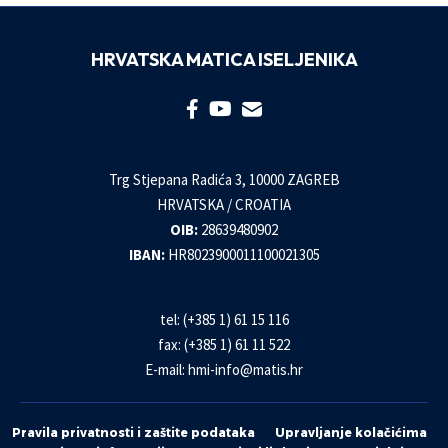
HRVATSKA MATICA ISELJENIKA
Trg Stjepana Radića 3, 10000 ZAGREB
HRVATSKA / CROATIA
OIB:
28639480902
IBAN:
HR8023900011100021305
tel: (+385 1) 61 15 116
fax: (+385 1) 61 11 522
E-mail:
hmi-info@matis.hr
Pravila privatnosti i zaštite podataka
Upravljanje kolačićima