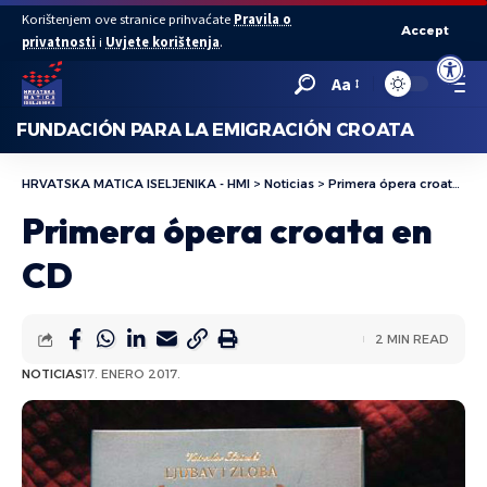
Korištenjem ove stranice prihvaćate
Pravila o
Accept
privatnosti
i
Uvjete korištenja
.
Abrir bar
Aa
FUNDACIÓN PARA LA EMIGRACIÓN CROATA
HRVATSKA MATICA ISELJENIKA - HMI
>
Noticias
>
Primera ópera croata en CD
Primera ópera croata en
CD
2 MIN READ
NOTICIAS
17. ENERO 2017.