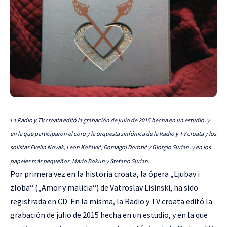
La Radio y TV croata editó la grabación de julio de 2015 hecha en un estudio, y
en la que participaron el coro y la orquesta sinfónica de la Radio y TV croata y los
solistas Evelin Novak, Leon Košavić, Domagoj Dorotić y Giorgio Surian, y en los
papeles más pequeños, Mario Bokun y Stefano Surian.
Por primera vez en la historia croata, la ópera „Ljubav i
zloba“ („Amor y malicia“) de Vatroslav Lisinski, ha sido
registrada en CD. En la misma, la Radio y TV croata editó la
grabación de julio de 2015 hecha en un estudio, y en la que