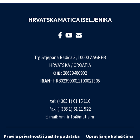
HRVATSKA MATICA ISELJENIKA
Trg Stjepana Radića 3, 10000 ZAGREB
HRVATSKA / CROATIA
OIB:
28639480902
IBAN:
HR8023900011100021305
tel: (+385 1) 61 15 116
fax: (+385 1) 61 11 522
E-mail:
hmi-info@matis.hr
Pravila privatnosti i zaštite podataka
Upravljanje kolačićima