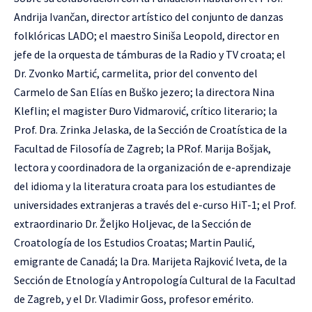
Andrija Ivančan, director artístico del conjunto de danzas
folklóricas LADO; el maestro Siniša Leopold, director en
jefe de la orquesta de támburas de la Radio y TV croata; el
Dr. Zvonko Martić, carmelita, prior del convento del
Carmelo de San Elías en Buško jezero; la directora Nina
Kleflin; el magister Đuro Vidmarović, crítico literario; la
Prof. Dra. Zrinka Jelaska, de la Sección de Croatística de la
Facultad de Filosofía de Zagreb; la PRof. Marija Bošjak,
lectora y coordinadora de la organización de e-aprendizaje
del idioma y la literatura croata para los estudiantes de
universidades extranjeras a través del e-curso HiT-1; el Prof.
extraordinario Dr. Željko Holjevac, de la Sección de
Croatología de los Estudios Croatas; Martin Paulić,
emigrante de Canadá; la Dra. Marijeta Rajković Iveta, de la
Sección de Etnología y Antropología Cultural de la Facultad
de Zagreb, y el Dr. Vladimir Goss, profesor emérito.