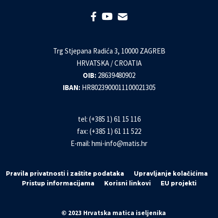
Trg Stjepana Radića 3, 10000 ZAGREB
HRVATSKA / CROATIA
OIB:
28639480902
IBAN:
HR8023900011100021305
tel: (+385 1) 61 15 116
fax: (+385 1) 61 11 522
E-mail:
hmi-info@matis.hr
Pravila privatnosti i zaštite podataka
Upravljanje kolačićima
Pristup informacijama
Korisni linkovi
EU projekti
© 2023 Hrvatska matica iseljenika