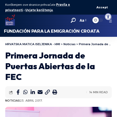
Korištenjem ove stranice prihvaćate
Pravila o
Accept
privatnosti
i
Uvjete korištenja
.
Abrir bar
Aa
FUNDACIÓN PARA LA EMIGRACIÓN CROATA
HRVATSKA MATICA ISELJENIKA - HMI
>
Noticias
>
Primera Jornada de Puertas Abiertas de la FEC
Primera Jornada de
Puertas Abiertas de la
FEC
14 MIN READ
NOTICIAS
25. ABRIL 2017.