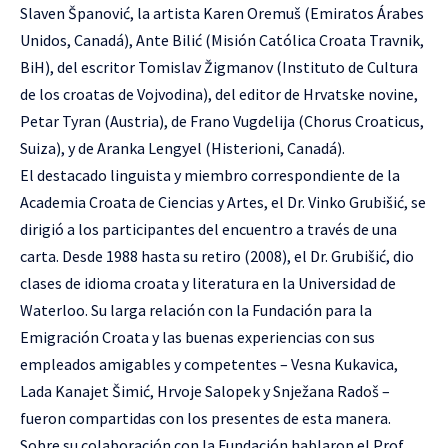
Slaven Španović, la artista Karen Oremuš (Emiratos Árabes
Unidos, Canadá), Ante Bilić (Misión Católica Croata Travnik,
BiH), del escritor Tomislav Žigmanov (Instituto de Cultura
de los croatas de Vojvodina), del editor de Hrvatske novine,
Petar Tyran (Austria), de Frano Vugdelija (Chorus Croaticus,
Suiza), y de Aranka Lengyel (Histerioni, Canadá).
El destacado linguista y miembro correspondiente de la
Academia Croata de Ciencias y Artes, el Dr. Vinko Grubišić, se
dirigió a los participantes del encuentro a través de una
carta. Desde 1988 hasta su retiro (2008), el Dr. Grubišić, dio
clases de idioma croata y literatura en la Universidad de
Waterloo. Su larga relación con la Fundación para la
Emigración Croata y las buenas experiencias con sus
empleados amigables y competentes – Vesna Kukavica,
Lada Kanajet Šimić, Hrvoje Salopek y Snježana Radoš –
fueron compartidas con los presentes de esta manera.
Sobre su colaboración con la Fundación hablaron el Prof.