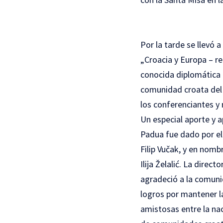
Por la tarde se llevó
„Croacia y Europa – re
conocida diplomática T
comunidad croata del V
los conferenciantes y
Un especial aporte y a
Padua fue dado por el
Filip Vučak, y en nom
Ilija Želalić. La direc
agradeció a la comunid
logros por mantener la
amistosas entre la nac