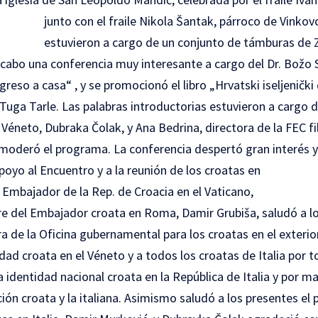
junto con el fraile Nikola Šantak, párroco de Vinkov
estuvieron a cargo de un conjunto de támburas de 
 a cabo una conferencia muy interesante a cargo del Dr. Božo
greso a casa“ , y se promocionó el libro „Hrvatski iseljenički 
uga Tarle. Las palabras introductorias estuvieron a cargo d
éneto, Dubraka Čolak, y Ana Bedrina, directora de la FEC fil
 moderó el programa. La conferencia despertó gran interés 
poyo al Encuentro y a la reunión de los croatas en
 Embajador de la Rep. de Croacia en el Vaticano,
bre del Embajador croata en Roma, Damir Grubiša, saludó a l
tora de la Oficina gubernamental para los croatas en el exterior
ad croata en el Véneto y a todos los croatas de Italia por t
 identidad nacional croata en la República de Italia y por m
ión croata y la italiana. Asimismo saludó a los presentes el 