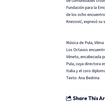
de comunidades croata
Fundación para la Emig
de los ocho encuentro
Knezović, expresó su s
Música de Pula, Vilm
Los Octavos encuentro
Véneto, encabezada por
Pula, cuya directora 
Italia y el coro diplom
Texto: Ana Bedrina
Share This Ar