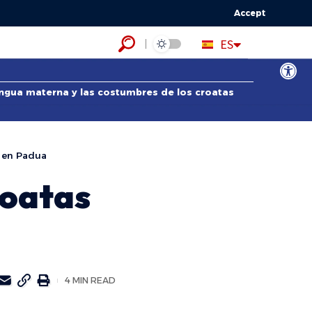
Accept
HR
ES
EN
Abrir bar
lengua materna y las costumbres de los croatas
a en Padua
roatas
4 MIN READ