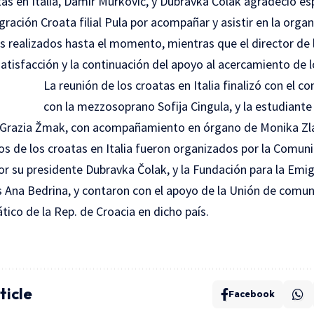
s en Italia, Damir Murković, y Dubravka Čolak agradeció es
ración Croata filial Pula por acompañar y asistir en la orga
s realizados hasta el momento, mientras que el director de 
atisfacción y la continuación del apoyo al acercamiento de lo
La reunión de los croatas en Italia finalizó con el c
con la mezzosoprano Sofija Cingula, y la estudiante
a Grazia Žmak, con acompañamiento en órgano de Monika Zl
s de los croatas en Italia fueron organizados por la Comun
 su presidente Dubravka Čolak, y la Fundación para la Emigr
es Ana Bedrina, y contaron con el apoyo de la Unión de comu
ático de la Rep. de Croacia en dicho país.
ticle
Facebook