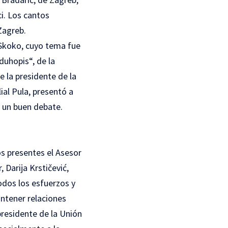
ci.
Los cantos
Zagreb.
 Skoko, cuyo tema fue
duhopis“, de la
e la presidente de la
ial Pula, presentó a
y un buen debate.
os presentes el Asesor
, Darija Krstičević,
odos los esfuerzos y
antener relaciones
presidente de la Unión