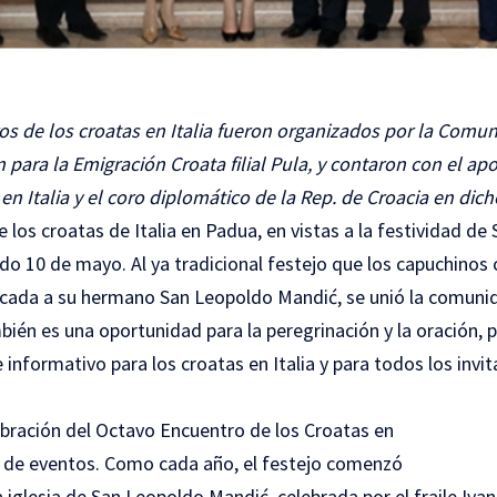
s de los croatas en Italia fueron organizados por la Comun
 para la Emigración Croata filial Pula, y contaron con el ap
 Italia y el coro diplomático de la Rep. de Croacia en dich
 los croatas de Italia en Padua, en vistas a la festividad d
ado 10 de mayo. Al ya tradicional festejo que los capuchinos
cada a su hermano San Leopoldo Mandić, se unió la comunid
ién es una oportunidad para la peregrinación y la oración, 
 informativo para los croatas en Italia y para todos los invi
ebración del Octavo Encuentro de los Croatas en
rie de eventos. Como cada año, el festejo comenzó
a iglesia de San Leopoldo Mandić, celebrada por el fraile Iva