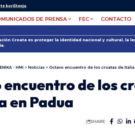
te korištenja
.
OMUNICADOS DE PRENSA
FEC
CONTACTO
ción Croata es proteger la identidad nacional y cultural, la 
ia.
ENIKA - HMI
>
Noticias
>
Octavo encuentro de los croatas de Itali
 encuentro de los c
ia en Padua
SHARE