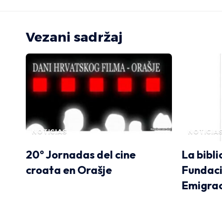
Vezani sadržaj
NOTICIAS
NOTICIA
20° Jornadas del cine
La bibli
croata en Orašje
Fundaci
Emigrac