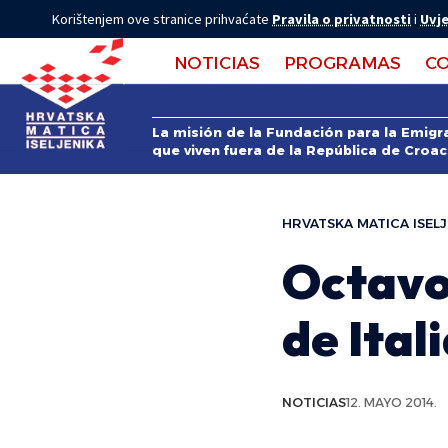
Korištenjem ove stranice prihvaćate
Pravila o privatnosti
i
Uvje
NOTICIAS
PROGRAMAS
C
La misión de la Fundación para la Emigra
que viven fuera de la República de Croac
HRVATSKA MATICA ISELJ
Octavo
de Ital
NOTICIAS
12. MAYO 2014.