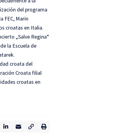
pecialmente a la
nización del programa
la FEC, Marin
s croatas en Italia.
oncierto „Salve Regina“
 de la Escuela de
atarek.
idad croata del
ación Croata filial
nidades croatas en