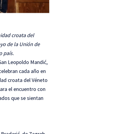
idad croata del
oyo de la Unión de
o país.
e San Leopoldo Mandić,
 celebran cada año en
ad croata del Véneto
para el encuentro con
tados que se sientan
n Bradarić, de Zagreb,