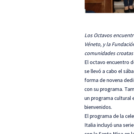
Los Octavos encuentro
Véneto, y la Fundación
comunidades croatas en
El octavo encuentro de
se llevó a cabo el sáb
forma de novena dedi
con su programa. Tamb
un programa cultural e
bienvenidos.
El programa de la cel
Italia incluyó una se
con la Santa Misa en l