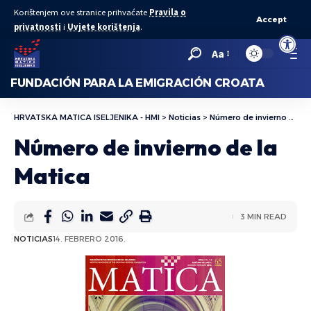
Korištenjem ove stranice prihvaćate
Pravila o
Accept
privatnosti
i
Uvjete korištenja
.
Abrir bar
Aa
FUNDACIÓN PARA LA EMIGRACIÓN CROATA
HRVATSKA MATICA ISELJENIKA - HMI
>
Noticias
>
Número de invierno de la Matica
Número de invierno de la
Matica
3 MIN READ
NOTICIAS
14. FEBRERO 2016.