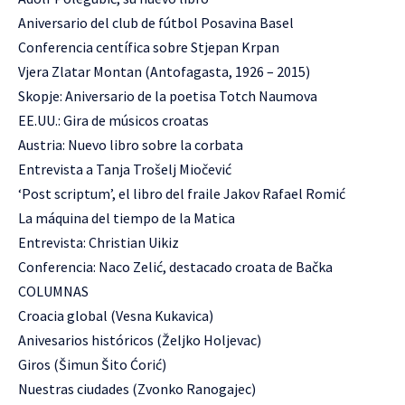
Aniversario del club de fútbol Posavina Basel
Conferencia centífica sobre Stjepan Krpan
Vjera Zlatar Montan (Antofagasta, 1926 – 2015)
Skopje: Aniversario de la poetisa Totch Naumova
EE.UU.: Gira de músicos croatas
Austria: Nuevo libro sobre la corbata
Entrevista a Tanja Trošelj Miočević
‘Post scriptum’, el libro del fraile Jakov Rafael Romić
La máquina del tiempo de la Matica
Entrevista: Christian Uikiz
Conferencia: Naco Zelić, destacado croata de Bačka
COLUMNAS
Croacia global (Vesna Kukavica)
Anivesarios históricos (Željko Holjevac)
Giros (Šimun Šito Ćorić)
Nuestras ciudades (Zvonko Ranogajec)