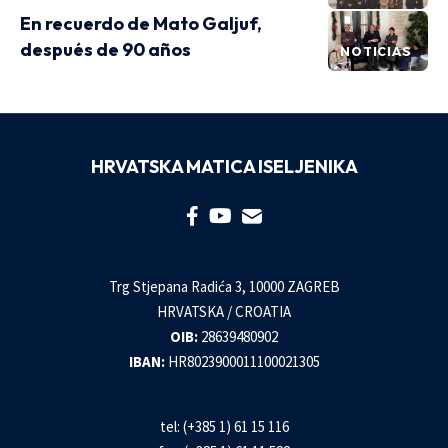
En recuerdo de Mato Galjuf,
después de 90 años
NOTICIAS
HRVATSKA MATICA ISELJENIKA
Trg Stjepana Radića 3, 10000 ZAGREB
HRVATSKA / CROATIA
OIB:
28639480902
IBAN:
HR8023900011100021305
tel: (+385 1) 61 15 116