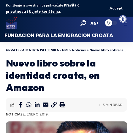
Korištenjem ove stranice prihvaćate
Pravila o
Accept
privatnosti
i
Uvjete korištenja
.
Abrir bar
Aa
FUNDACIÓN PARA LA EMIGRACIÓN CROATA
HRVATSKA MATICA ISELJENIKA - HMI
>
Noticias
>
Nuevo libro sobre la identidad croata, en Amazon
Nuevo libro sobre la
identidad croata, en
Amazon
3 MIN READ
NOTICIAS
2. ENERO 2019.