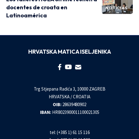
docentes de croata en
NOTICIAS
Latinoamérica
HRVATSKA MATICA ISELJENIKA
Trg Stjepana Radića 3, 10000 ZAGREB
HRVATSKA / CROATIA
OIB:
28639480902
IBAN:
HR8023900011100021305
tel: (+385 1) 61 15 116