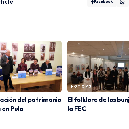
ticle
Facebook
S
NOTICIAS
ación del patrimonio
El folklore de los bun
 en Pula
la FEC