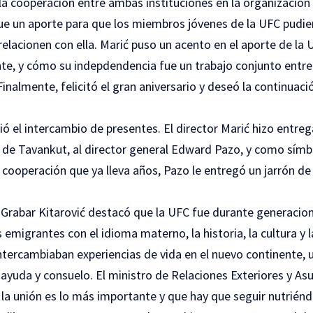
 cooperación entre ambas instituciones en la organización d
e un aporte para que los miembros jóvenes de la UFC pudier
relacionen con ella. Marić puso un acento en el aporte de la 
te, y cómo su indepdendencia fue un trabajo conjunto entre l
 Finalmente, felicitó el gran aniversario y deseó la continua
uió el intercambio de presentes. El director Marić hizo entr
o, de Tavankut, al director general Edward Pazo, y como sím
cooperación que ya lleva años, Pazo le entregó un jarrón de 
 Grabar Kitarović destacó que la UFC fue durante generacion
emigrantes con el idioma materno, la historia, la cultura y l
intercambiaban experiencias de vida en el nuevo continente, u
ayuda y consuelo. El ministro de Relaciones Exteriores y As
a unión es lo más importante y que hay que seguir nutriénd