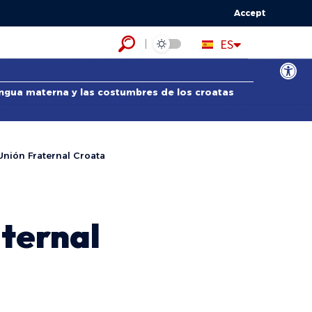
Accept
HR
ES
EN
Abrir bar
lengua materna y las costumbres de los croatas
 Unión Fraternal Croata
aternal