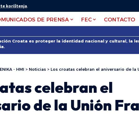
te korištenja
.
OMUNICADOS DE PRENSA
FEC
CONTACTO
ción Croata es proteger la identidad nacional y cultural, la 
ia.
ENIKA - HMI
>
Noticias
>
Los croatas celebran el aniversario de la
atas celebran el
ario de la Unión Fr