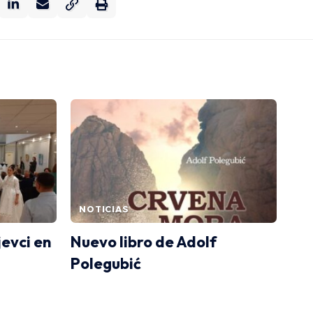
NOTICIAS
jevci en
Nuevo libro de Adolf
Polegubić