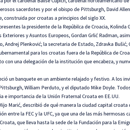
a por el cardenal Balise Cupich, cardenal norteamericano de 
osos sacerdotes y por el obispo de Pittsburgh, David Allen Z
e, construida por croatas a principios del siglo XX.
presentes la presidente de la Repúbilca de Croacia, Kolinda G
s Exteriores y Asuntos Europeos, Gordan Grlić Radman, asi
, Andrej Plenković; la secretaria de Estado, Zdravka Bušić;
gubernamental para los croatas fuera de la República de Croac
unto con una delegación de la institución que encabeza, y nu
eció un banquete en un ambiente relajado y festivo. A los invi
Pittsburgh, William Perduto, y el diputado Mike Doyle. Todo
ia e importancia de la Unión Fraternal Croata en EE.UU.
 Mijo Marić, describió de qué manera la ciudad capital croata
ión entre la FEC y la UFC, ya que una de las más hermosas c
Croata, que lleva hasta la sede de la Fundación para la Emig