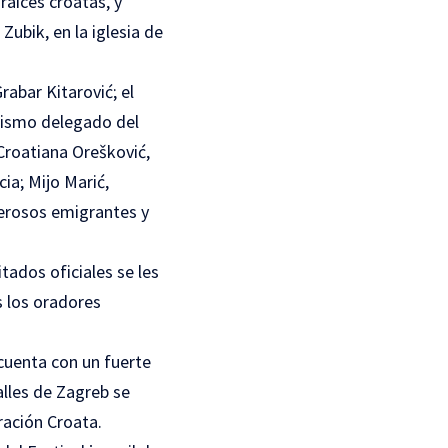
raíces croatas, y
ubik, en la iglesia de
rabar Kitarović; el
mismo delegado del
 Croatiana Orešković,
ia; Mijo Marić,
merosos emigrantes y
tados oficiales se les
s los oradores
 cuenta con un fuerte
alles de Zagreb se
ración Croata.