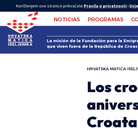
Korištenjem ove stranice prihvaćate
Pravila o privatnosti
i
Uvje
NOTICIAS
PROGRAMAS
C
La misión de la Fundación para la Emigra
que viven fuera de la República de Croac
HRVATSKA MATICA ISELJ
Los cro
anivers
Croata