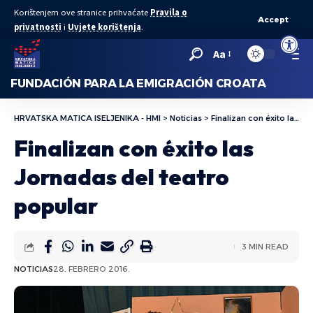
Korištenjem ove stranice prihvaćate
Pravila o
Accept
privatnosti
i
Uvjete korištenja
.
Abrir bar
Aa
FUNDACIÓN PARA LA EMIGRACIÓN CROATA
HRVATSKA MATICA ISELJENIKA - HMI
>
Noticias
>
Finalizan con éxito las Jornadas del teatro popular
Finalizan con éxito las
Jornadas del teatro
popular
3 MIN READ
NOTICIAS
28. FEBRERO 2016.