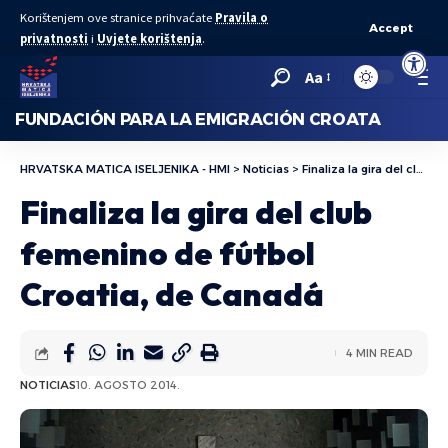
Korištenjem ove stranice prihvaćate
Pravila o
Accept
privatnosti
i
Uvjete korištenja
.
Abrir bar
Aa
FUNDACIÓN PARA LA EMIGRACIÓN CROATA
HRVATSKA MATICA ISELJENIKA - HMI
>
Noticias
>
Finaliza la gira del club femenino de fútbol Croatia, de Canadá
Finaliza la gira del club
femenino de fútbol
Croatia, de Canadá
4 MIN READ
NOTICIAS
10. AGOSTO 2014.