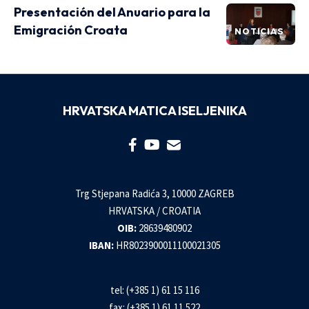
Presentación del Anuario para la
Emigración Croata
NOTICIAS
HRVATSKA MATICA ISELJENIKA
Trg Stjepana Radića 3, 10000 ZAGREB
HRVATSKA / CROATIA
OIB:
28639480902
IBAN:
HR8023900011100021305
tel: (+385 1) 61 15 116
fax: (+385 1) 61 11 522