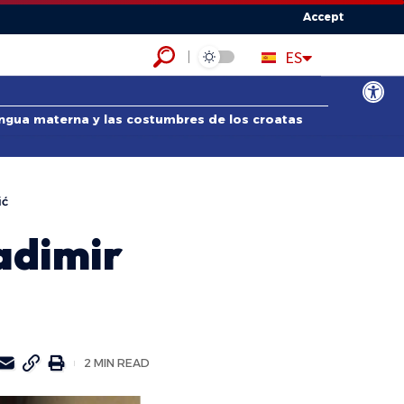
Accept
HR
ES
EN
Abrir bar
lengua materna y las costumbres de los croatas
ić
adimir
2 MIN READ