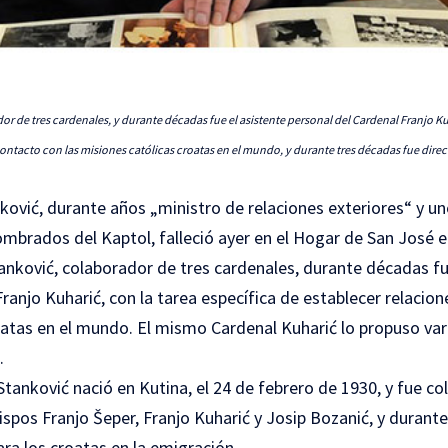
or de tres cardenales, y durante décadas fue el asistente personal del Cardenal Franjo K
ontacto con las misiones católicas croatas en el mundo, y durante tres décadas fue direct
ković, durante años „ministro de relaciones exteriores“ y u
ombrados del Kaptol, falleció ayer en el Hogar de San José e
tanković, colaborador de tres cardenales, durante décadas f
ranjo Kuharić, con la tarea específica de establecer relacion
oatas en el mundo. El mismo Cardenal Kuharić lo propuso va
.
tanković nació en Kutina, el 24 de febrero de 1930, y fue c
ispos Franjo Šeper, Franjo Kuharić y Josip Bozanić, y durant
ara los croatas en la emigración.