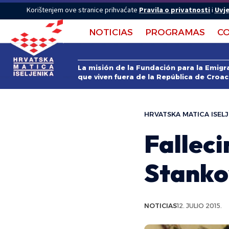
Korištenjem ove stranice prihvaćate
Pravila o privatnosti
i
Uvje
NOTICIAS
PROGRAMAS
C
La misión de la Fundación para la Emigra
que viven fuera de la República de Croac
HRVATSKA MATICA ISELJ
Falleci
Stanko
NOTICIAS
12. JULIO 2015.