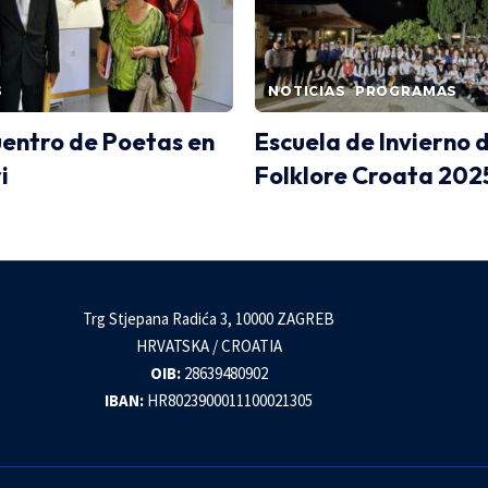
S
NOTICIAS
PROGRAMAS
uentro de Poetas en
Escuela de Invierno 
i
Folklore Croata 202
Trg Stjepana Radića 3, 10000 ZAGREB
HRVATSKA / CROATIA
OIB:
28639480902
IBAN:
HR8023900011100021305