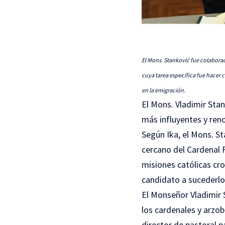
El Mons. Stanković fue colaborad
cuya tarea específica fue hacer c
en la emigración.
El Mons. Vladimir Stan
más influyentes y ren
Según Ika, el Mons. S
cercano del Cardenal F
misiones católicas cr
candidato a sucederlo
El Monseñor Vladimir S
los cardenales y arzob
director de pastoral p