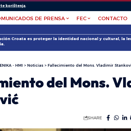
te korištenja
.
OMUNICADOS DE PRENSA
FEC
CONTACTO
ción Croata es proteger la identidad nacional y cultural, la 
ia.
ENIKA - HMI
>
Noticias
>
Fallecimiento del Mons. Vladimir Stankov
miento del Mons. Vl
vić
SHARE