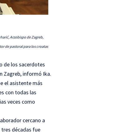
uharić, Arzobispo de Zagreb,
or de pastoral para los croatas
no de los sacerdotes
n Zagreb, informó Ika.
ue el asistente más
es con todas las
rias veces como
olaborador cercano a
e tres décadas fue