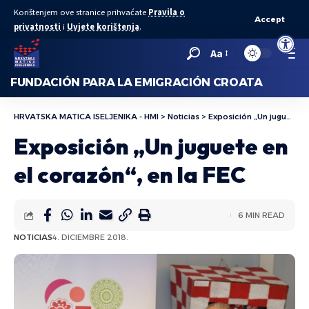
Korištenjem ove stranice prihvaćate
Pravila o
Accept
privatnosti
i
Uvjete korištenja
.
Abrir bar
Aa
FUNDACIÓN PARA LA EMIGRACIÓN CROATA
HRVATSKA MATICA ISELJENIKA - HMI
>
Noticias
>
Exposición „Un juguete en el corazón“, en la FEC
Exposición „Un juguete en
el corazón“, en la FEC
6 MIN READ
NOTICIAS
4. DICIEMBRE 2018.