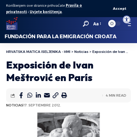
Korištenjem ove stranice prihvaćate
Pravila o
Accept
privatnosti
i
Uvjete korištenja
.
Abrir bar
Aa
FUNDACIÓN PARA LA EMIGRACIÓN CROATA
HRVATSKA MATICA ISELJENIKA - HMI
>
Noticias
>
Exposición de Ivan Meštrović en París
Exposición de Ivan
Meštrović en París
4 MIN READ
NOTICIAS
17. SEPTIEMBRE 2012.