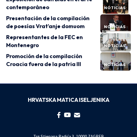
contemporáneo
NOTICIAS
Presentación de la compilación
de poesías Vrat’anje domuom
NOTICIAS
Representantes de la FEC en
Montenegro
NOTICIAS
Promoción de la compilación
Croacia fuera de la patria III
NOTICIAS
HRVATSKA MATICA ISELJENIKA
Trg Stjepana Radića 3, 10000 ZAGREB