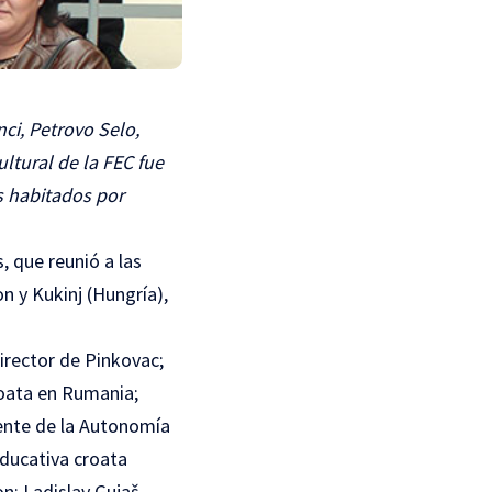
nci, Petrovo Selo,
ltural de la FEC fue
s habitados por
, que reunió a las
n y Kukinj (Hungría),
irector de Pinkovac;
roata en Rumania;
dente de la Autonomía
educativa croata
n; Ladislav Gujaš,