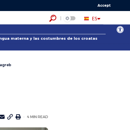
Accept
HR
ES
EN
Abrir bar
lengua materna y las costumbres de los croatas
Zagreb
4 MIN READ