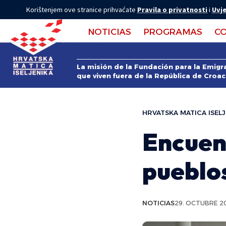
Korištenjem ove stranice prihvaćate
Pravila o privatnosti
i
Uvje
NOTICIAS
PROGRAMAS
C
La misión de la Fundación para la Emigra
que viven fuera de la República de Croac
HRVATSKA MATICA ISELJ
Encuen
pueblo
NOTICIAS
29. OCTUBRE 20