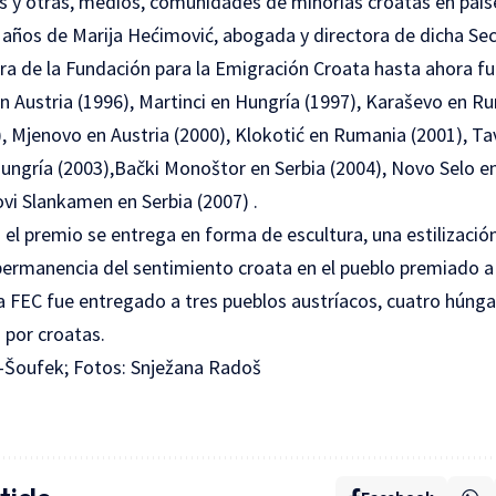
es y otras, medios, comunidades de minorías croatas en paí
e años de Marija Hećimović, abogada y directora de dicha Sec
ura de la Fundación para la Emigración Croata hasta ahora f
n Austria (1996), Martinci en Hungría (1997), Karaševo en R
), Mjenovo en Austria (2000), Klokotić en Rumania (2001), Ta
ungría (2003),Bački Monoštor en Serbia (2004), Novo Selo en 
vi Slankamen en Serbia (2007) .
l premio se entrega en forma de escultura, una estilización 
permanencia del sentimiento croata en el pueblo premiado a t
 la FEC fue entregado a tres pueblos austríacos, cuatro húng
 por croatas.
-Šoufek; Fotos: Snježana Radoš