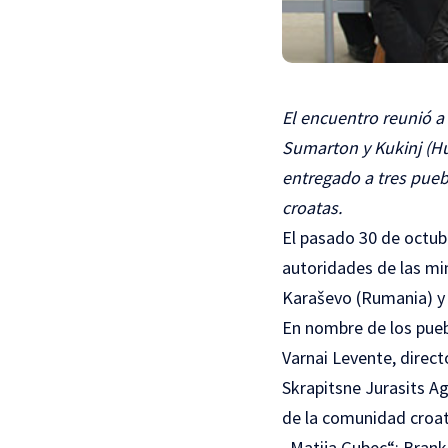
El encuentro reunió a 
Sumarton y Kukinj (Hu
entregado a tres pueb
croatas.
El pasado 30 de octubr
autoridades de las min
Karaševo (Rumania) y 
En nombre de los pueb
Varnai Levente, direc
Skrapitsne Jurasits Ag
de la comunidad croata
„Matija Gubec“; Brank