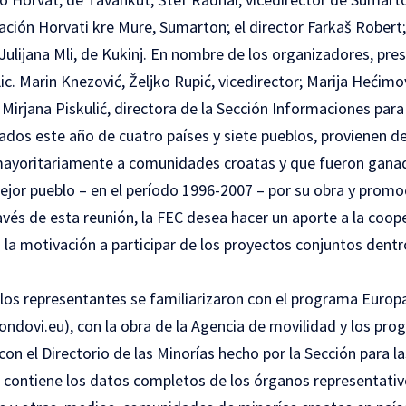
ación Horvati kre Mure, Sumarton; el director Farkaš Robert;
y Julijana Mli, de Kukinj. En nombre de los organizadores, pre
Lic. Marin Knezović, Željko Rupić, vicedirector; Marija Hećimov
 Mirjana Piskulić, directora de la Sección Informaciones para
gados este año de cuatro países y siete pueblos, provienen de
mayoritariamente a comunidades croatas y que fueron gana
mejor pueblo – en el período 1996-2007 – por su obra y promoc
avés de esta reunión, la FEC desea hacer un aporte a la coop
 la motivación a participar de los proyectos conjuntos dent
 los representantes se familiarizaron con el programa Europ
ondovi.eu
), con la obra de la Agencia de movilidad y los pr
 con el Directorio de las Minorías hecho por la Sección para l
 contiene los datos completos de los órganos representativo