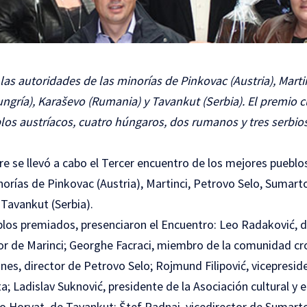
las autoridades de las minorías de Pinkovac (Austria), Marti
ngría), Karaševo (Rumania) y Tavankut (Serbia). El premio cu
los austríacos, cuatro húngaros, dos rumanos y tres serbio
e se llevó a cabo el Tercer encuentro de los mejores pueblos
orías de Pinkovac (Austria), Martinci, Petrovo Selo, Sumarto
Tavankut (Serbia).
los premiados, presenciaron el Encuentro: Leo Radaković, d
tor de Marinci; Georghe Facraci, miembro de la comunidad c
nes, director de Petrovo Selo; Rojmund Filipović, vicepresi
; Ladislav Suknović, presidente de la Asociación cultural y 
o Horvat, de Tavankut; Štef Radnai, vicedirector de Sumarto