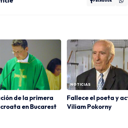
ticle
Facebook
S
NOTICIAS
ción de la primera
Fallece el poeta y ac
 croata en Bucarest
Viliam Pokorny