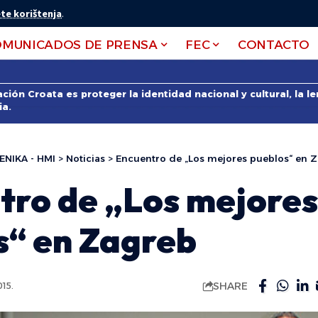
te korištenja
.
OMUNICADOS DE PRENSA
FEC
CONTACTO
ción Croata es proteger la identidad nacional y cultural, la 
ia.
ENIKA - HMI
>
Noticias
>
Encuentro de „Los mejores pueblos“ en 
tro de „Los mejores
s“ en Zagreb
SHARE
15.