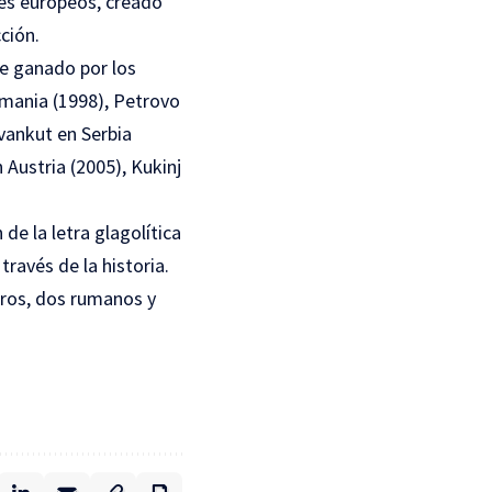
ses europeos, creado
ción.
ue ganado por los
umania (1998), Petrovo
vankut en Serbia
Austria (2005), Kukinj
de la letra glagolítica
ravés de la historia.
aros, dos rumanos y