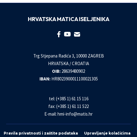
HRVATSKA MATICA ISELJENIKA
Trg Stjepana Radića 3, 10000 ZAGREB
HRVATSKA / CROATIA
OIB:
28639480902
IBAN:
HR8023900011100021305
tel: (+385 1) 61 15 116
fax: (+385 1) 61 11 522
E-mail:
hmi-info@matis.hr
Pravila privatnosti i zaštite podataka
Upravljanje kolačićima