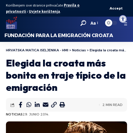
Korištenjem ove stranice prihvaćate
Pravila o
Accept
privatnosti
i
Uvjete korištenja
.
Abrir bar
Aa
FUNDACIÓN PARA LA EMIGRACIÓN CROATA
HRVATSKA MATICA ISELJENIKA - HMI
>
Noticias
>
Elegida la croata más bonita en traje típico de la emigración
Elegida la croata más
bonita en traje típico de la
emigración
2 MIN READ
NOTICIAS
29. JUNIO 2014.