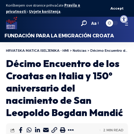
Korištenjem ove stranice prihvaćate
Pravila o
Accept
privatnosti
i
Uvjete korištenja
.
Abrir bar
Aa
FUNDACIÓN PARA LA EMIGRACIÓN CROATA
HRVATSKA MATICA ISELJENIKA - HMI
>
Noticias
>
Décimo Encuentro de los Croatas en Italia y 150° aniversario del nacimiento de San Leopoldo Bogdan Mandić
Décimo Encuentro de los
Croatas en Italia y 150°
aniversario del
nacimiento de San
Leopoldo Bogdan Mandić
2 MIN READ