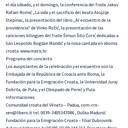
el día sábado, y el domingo, la conferencia del fraile Jakov
Rafael Romić „La vida y el sacrificio del beato Alojzije
Stepinac, la presentación del libro „Al encuentro de la
providencia“ de Vinko Rožić, la presentación de las
canciones bilingües del fraile Šimun Šito Ćorić dedicadas a
San Leopoldo Bogdan Mandić y la misa cantada en idioma
croata.
www.matis.hr
Programa del concierto
Los auspiciantes de la celebración y el encuentro son la
Embajada de la República de Croacia ante Roma, la
Fundación para la Emigración Croata, la Universidad Juraj
Dobrila, de Pula, y el Obispado de Poreč y Pula.
Informaciones:
Comunidad croata del Véneto – Padua,
com-cro-
ven@libero.it
tel. 0039-3405347086 , Duška Madunić
Fundación para la Emigración Croata – filial Dubrovnik: