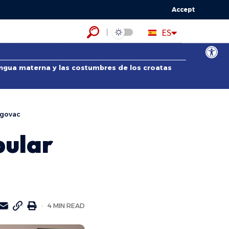
Accept
HR
ES
EN
Abrir bar
lengua materna y las costumbres de los croatas
egovac
pular
4 MIN READ