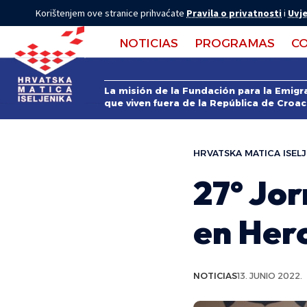
Korištenjem ove stranice prihvaćate
Pravila o privatnosti
i
Uvje
NOTICIAS
PROGRAMAS
C
La misión de la Fundación para la Emigra
que viven fuera de la República de Croac
HRVATSKA MATICA ISELJ
27° Jo
en Her
NOTICIAS
13. JUNIO 2022.