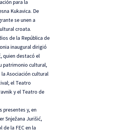
ación para la
Vesna Kukavica. De
igrante se unen a
ultural croata.
dios de la República de
nia inaugural dirigió
ć, quien destacó el
u patrimonio cultural,
 la Asociación cultural
ival; el Teatro
avnik y el Teatro de
s presentes y, en
r Snježana Jurišić,
l de la FEC en la