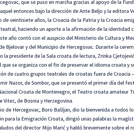
cegovac, que se puso en marcha gracias al apoyo de la Fund
quel entonces bajo la dirección de Ante Beljo y la editora 
o de veintisiete años, la Croacia de la Patria y la Croacia em
 teatral, haciendo un aporte a la afirmación de la identidad c
te año contó con el auspicio del Ministerio de Cultura y Me
de Bjelovar y del Municipio de Hercegovac. Durante la ceremo
o la presidente de la Sala croata de lectura, Zrinka Cjetojevi
l que se organiza con el fin de preservar el idioma croata y s
ción de cuatro grupos teatrales de croatas fuera de Croacia –
dimir Nazor, de Sombor, que se presentó el primer día del fest
acional Croata de Montenegro; el Teatro croata amateur Tr
e Vitez, de Bosnia y Herzegovina.
pio de Hercegovac, Boro Bašljan, dio la bienvenida a todos lo
 para la Emigración Croata, dirigió unas palabras la magíste
aludos del director Mijo Marić y habló brevemente sobre el ro