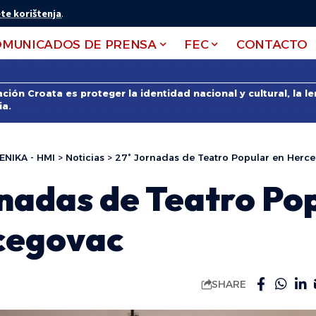
te korištenja
.
OMUNICADOS DE PRENSA
FEC
CONTACTO
ción Croata es proteger la identidad nacional y cultural, la 
ia.
ENIKA - HMI
>
Noticias
>
27° Jornadas de Teatro Popular en Herc
rnadas de Teatro Po
cegovac
SHARE