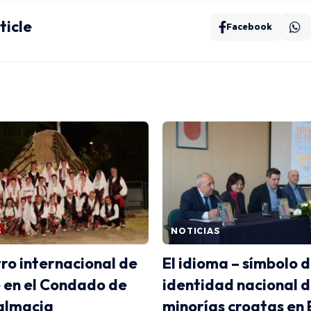
ticle
Facebook
S
NOTICIAS
ro internacional de
El idioma – símbolo d
e en el Condado de
identidad nacional d
almacia
minorías croatas en