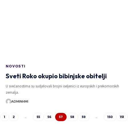
NOVOSTI
Sveti Roko okupio bibinjske obitelji
U svečanostima su sudjelovali brojni iseljenici iz europskih i prekomorskih
zemalja.
ADMINHMI
1
2
…
55
56
57
58
59
…
150
151