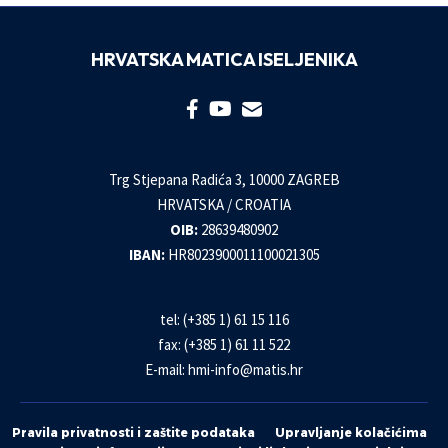
HRVATSKA MATICA ISELJENIKA
Trg Stjepana Radića 3, 10000 ZAGREB
HRVATSKA / CROATIA
OIB:
28639480902
IBAN:
HR8023900011100021305
tel: (+385 1) 61 15 116
fax: (+385 1) 61 11 522
E-mail:
hmi-info@matis.hr
Pravila privatnosti i zaštite podataka
Upravljanje kolačićima