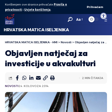
Korištenjem ove stranice prihvaćate
Pravila o
Prihvaćam
privatnosti
i
Uvjete korištenja
.
Open to
Aa
HRVATSKA MATICA ISELJENIKA
HRVATSKA MATICA ISELJENIKA - HMI
>
Novosti
>
Objavljen natječaj za investicije u akvakulturi
Objavljen natječaj za
investicije u akvakulturi
2 MIN ČITANJA
NOVOSTI
24. KOLOVOZA 2014.