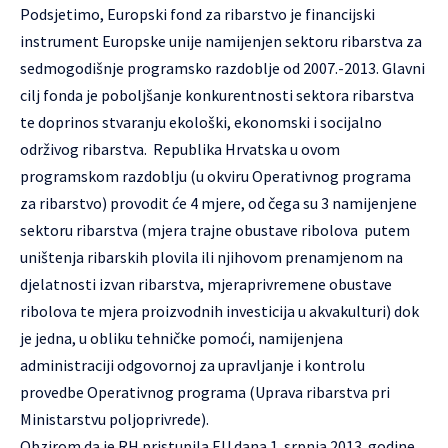
Podsjetimo, Europski fond za ribarstvo je financijski
instrument Europske unije namijenjen sektoru ribarstva za
sedmogodišnje programsko razdoblje od 2007.-2013. Glavni
cilj fonda je poboljšanje konkurentnosti sektora ribarstva
te doprinos stvaranju ekološki, ekonomski i socijalno
održivog ribarstva. Republika Hrvatska u ovom
programskom razdoblju (u okviru Operativnog programa
za ribarstvo) provodit će 4 mjere, od čega su 3 namijenjene
sektoru ribarstva (mjera trajne obustave ribolova putem
uništenja ribarskih plovila ili njihovom prenamjenom na
djelatnosti izvan ribarstva, mjeraprivremene obustave
ribolova te mjera proizvodnih investicija u akvakulturi) dok
je jedna, u obliku tehničke pomoći, namijenjena
administraciji odgovornoj za upravljanje i kontrolu
provedbe Operativnog programa (Uprava ribarstva pri
Ministarstvu poljoprivrede).
Obzirom da je RH pristupila EU dana 1. srpnja 2013. godine,