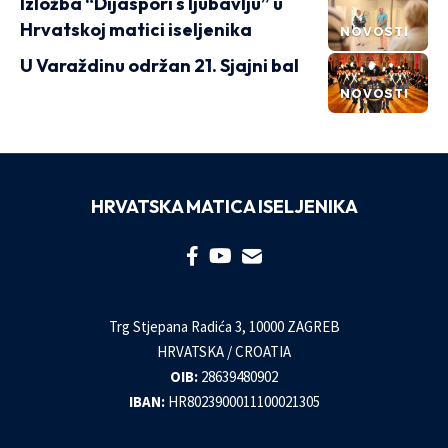
Izložba “Dijaspori s ljubavlju” u
Hrvatskoj matici iseljenika
NOVOSTI
U Varaždinu održan 21. Sjajni bal
NOVOSTI
HRVATSKA MATICA ISELJENIKA
Trg Stjepana Radića 3, 10000 ZAGREB
HRVATSKA / CROATIA
OIB:
28639480902
IBAN:
HR8023900011100021305