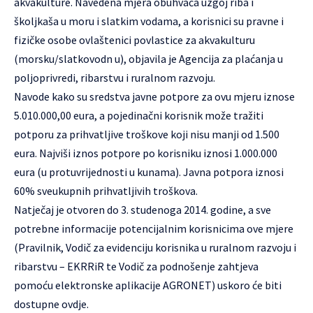
akvakulture. Navedena mjera obuhvaća uzgoj riba i
školjkaša u moru i slatkim vodama, a korisnici su pravne i
fizičke osobe ovlaštenici povlastice za akvakulturu
(morsku/slatkovodn u), objavila je Agencija za plaćanja u
poljoprivredi, ribarstvu i ruralnom razvoju.
Navode kako su sredstva javne potpore za ovu mjeru iznose
5.010.000,00 eura, a pojedinačni korisnik može tražiti
potporu za prihvatljive troškove koji nisu manji od 1.500
eura. Najviši iznos potpore po korisniku iznosi 1.000.000
eura (u protuvrijednosti u kunama). Javna potpora iznosi
60% sveukupnih prihvatljivih troškova.
Natječaj je otvoren do 3. studenoga 2014. godine, a sve
potrebne informacije potencijalnim korisnicima ove mjere
(Pravilnik, Vodič za evidenciju korisnika u ruralnom razvoju i
ribarstvu – EKRRiR te Vodič za podnošenje zahtjeva
pomoću elektronske aplikacije AGRONET) uskoro će biti
dostupne ovdje.