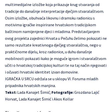
multimedijalne izložbe koja prikazuje krug stvaranja od
tradicije do današnje interpretacije dječjim stvaralaštvom.
Osim izložbe, obuhvaća likovnu i dramsku radionicu s
motivima igračke inspirirane hrvatskom tradicijskom
baštinom namijenjene djeci i mladima. Predstavljanjem
ovog projekta zajednici Hrvata u Pečuhu želimo pokazati ne
samo rezultate kreativnoga dječjeg stvaralaštva, nego u
praktičnome dijelu, kroz radionice, u duhu današnje
mobilnosti pokazati kako je moguće igrom i stvaralaštvom
učiti o hrvatskoj tradicijskoj kulturi te na taj način njegovati
i očuvati hrvatski identitet izvan domovine.
IGRAČKA U SRCU
održala se u sklopu
VI. Foruma mladih
pripadnika hrvatskih manjina
.
Tekst:
Lada Kanajet Šimić;
Fotografije:
Grozdana Lajić
Horvat, Lada Kanajet Šimić i Akos Kollar