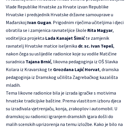
Vlade Republike Hrvatske za Hrvate izvan Republike
Hrvatske i predsjednik
Hrvatske državne samouprave
u
Mađarskoj
Ivan Gugan
. Prigodnim riječima učiteljima i djeci
obratila se i zamjenica ravnateljice škole
Rita Magyar
,
voditeljica projekta
Lada Kanajet Šimić
te zamjenik
ravnatelj Hrvatske matice iseljenika
dr. sc. Ivan Tepeš
,
nakon čega su uslijedile radionice koje su vodile Matičine
suradnica
Tajana Brnić
, likovna pedagoginja iz OŠ Slavka
Kolara iz Kravarskog te
Grozdana Lajić Horvat
, dramska
pedagoginja iz Dramskog učilišta Zagrebačkog kazališta
mladih.
Tema likovne radionice bila je izrada igračke s motivima
hrvatske tradicijske baštine. Prema vlastitom izboru djeca
su izrađivala vjetrenjaču, konja, zrakoplov i automobil. U
dramskoj su radionici igranjem dramskih igara došli do
malih scenskih uprizorenja na temu izložbe. Kako je bilo na