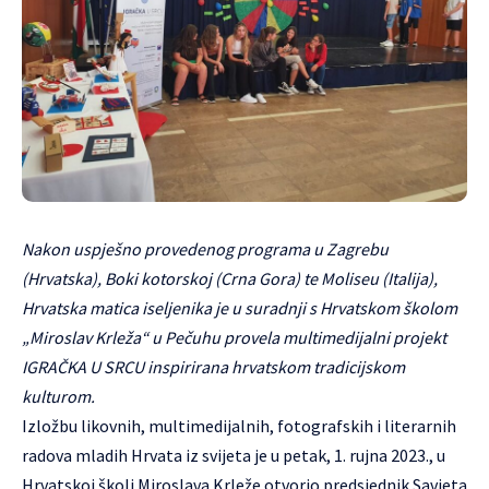
Nakon uspješno provedenog programa u Zagrebu
(Hrvatska), Boki kotorskoj (Crna Gora) te Moliseu (Italija),
Hrvatska matica iseljenika je u suradnji s Hrvatskom školom
„Miroslav Krleža“ u Pečuhu provela multimedijalni projekt
IGRAČKA U SRCU inspirirana hrvatskom tradicijskom
kulturom.
Izložbu likovnih, multimedijalnih, fotografskih i literarnih
radova mladih Hrvata iz svijeta je u petak, 1. rujna 2023., u
Hrvatskoj školi Miroslava Krleže
otvorio predsjednik Savjeta