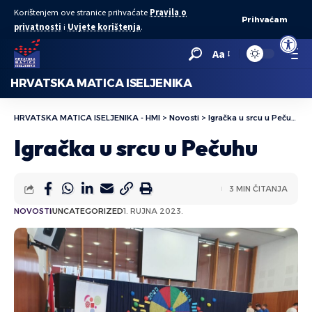
Korištenjem ove stranice prihvaćate
Pravila o
Prihvaćam
privatnosti
i
Uvjete korištenja
.
Open to
Aa
HRVATSKA MATICA ISELJENIKA
HRVATSKA MATICA ISELJENIKA - HMI
>
Novosti
>
Igračka u srcu u Pečuhu
Igračka u srcu u Pečuhu
3 MIN ČITANJA
NOVOSTI
UNCATEGORIZED
1. RUJNA 2023.