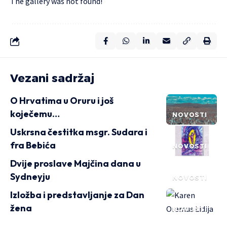
The gallery was not found!
Vezani sadržaj
O Hrvatima u Oruru i još
koječemu…
NOVOSTI
Uskrsna čestitka msgr. Sudara i
fra Bebića
NOVOSTI
Dvije proslave Majčina dana u
Sydneyju
NOVOSTI
Izložba i predstavljanje za Dan
žena
NOVOSTI