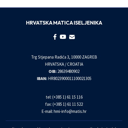
HRVATSKA MATICA ISELJENIKA
Trg Stjepana Radića 3, 10000 ZAGREB
HRVATSKA / CROATIA
OIB:
28639480902
IBAN:
HR8023900011100021305
tel: (+385 1) 61 15 116
fax: (+385 1) 61 11 522
E-mail:
hmi-info@matis.hr