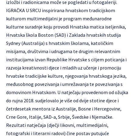
izložbi i radionicama može se pogledati u fotogaleriji.
IGRAČKA U SRCU inspirirana hrvatskom tradicijskom
kulturom multimedijalni je program međunarodne
kulturne suradnje koju provodi Hrvatska matica iseljenika,
Hrvatska škola Boston (SAD) i Zaklada hrvatskih studija
Sydney (Australija) s hrvatskim školama, katoličkim
misijama, društvima i udrugama te drugim relevantnim
institucijama izvan Republike Hrvatske s ciljem poticanja i
razvoja kreativnosti djece i mladih uz učenje i promociju
hrvatske tradicijske kulture, njegovanja hrvatskoga jezika,
međusobnog povezivanja i umrežavanja te povezivanja s
domovinom Hrvatskom. U natječaju provedenom od ožujka
do rujna 2018. sudjelovalo je više od dvije stotine djece i
četrdesetak mentora iz Australije, Bosne i Hercegovine,
Crne Gore, Italije, SAD-a, Srbije, Švedske i Njemačke.
Rezultati natječaja (dječji likovni, multimedijalni,
fotografski i literarni radovi) čine postav putujuće