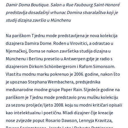
Damir Doma Boutique. Salon u Rue Faubourg Saint-Honoré
predstavlja dosadašnji vrhunac Domina stvaralaštva koji je
studij dizajna završio u Münchenu
Na pariškom Tjednu mode predstavljena je nova kolekcija
dizajnera
Damira Dome
. Rođen u Virovitici, a odrastao u
Njemačkoj, Doma se nakon završetka studija dizajna u
Münchenu i Berlinu preselio u Antwerpen gdje je radio s
dizajnerom Dirkom Schönbergerom i Rafom Simonsom.
Vlastitu modnu marku pokrenuo je 2006. godine, nakon što
je upoznao Stephana Wembachera, predsjednika
međunarodne modne grupe Paper Rain. Sljedeće godine na
pariškom je Tjednu mode predstavio prvu mušku kolekciju
za sezonu proljeće/ljeto 2008. koju su modni kritičari opisali
kao intelektualnu i poetičnu. Mladi dizajner čije kreacije
nose zvijezde poput Rosario Dawson, Lennyja Kravitza,