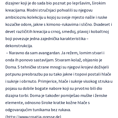
dizajner koji je do sada bio poznat po lepršavim, širokim
kreacijama. Modni stručnjaci pohvalili su njegovu
ambicioznu kolekciju u kojoj su svoje mjesto našle i ruske
kozačke odore, jakne s kimono-rukavima i slično. Dvadeset i
devet različitih kreacija u crnoj, smeđoj, plavoj i kobaltnoj
boji povezuje jedna zajednička karakteristika –
dekonstrukcija.
– Naravno da sam avangardan. Ja režem, lomim stvari i
onda ih ponovo sastavljam. Stvaram kolaž, objasnio je
Doma. S tehničke strane mnogi su njegovi krojevi doživjeli
potpunu preobrazbu pa su tako jakne i topovi postali hlače
i suknje i obrnuto. Primjerice, hlače i suknje visokog struka u
pojasu su dobile bogate nabore koji su prvotno bili dio
dizajna torbi. Doma je također pomiješao muške i ženske
elemente, odnosno široke kratke kožne hlače s
odgovarajućim tunikama bez rukava.
(
http://www.croatia-presse.de)