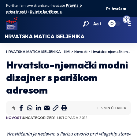
Korištenjem ove stranice prihvaćate
Pravila o
Prihvaćam
privatnosti
i
Uvjete korištenja
.
Open to
Aa
HRVATSKA MATICA ISELJENIKA
HRVATSKA MATICA ISELJENIKA - HMI
>
Novosti
>
Hrvatsko-njemački modni dizajner s pariškom adresom
Hrvatsko-njemački modni
dizajner s pariškom
adresom
3 MIN ČITANJA
NOVOSTI
UNCATEGORIZED
1. LISTOPADA 2012.
Virovitičanin je nedavno u Parizu otvorio prvi »flagship store«