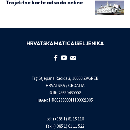
Trajektne karte odsada online
NOVOSTI
HRVATSKA MATICA ISELJENIKA
Trg Stjepana Radića 3, 10000 ZAGREB
HRVATSKA / CROATIA
OIB:
28639480902
IBAN:
HR8023900011100021305
tel: (+385 1) 61 15 116
fax: (+385 1) 61 11 522