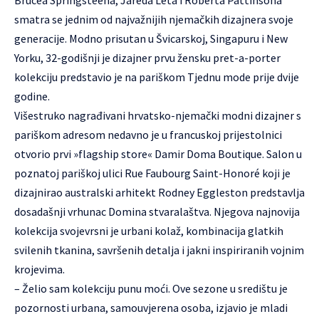
Brucea Springsteena, Jareda Leta i Roberta Pattinsona
smatra se jednim od najvažnijih njemačkih dizajnera svoje
generacije. Modno prisutan u Švicarskoj, Singapuru i New
Yorku, 32-godišnji je dizajner prvu žensku pret-a-porter
kolekciju predstavio je na pariškom Tjednu mode prije dvije
godine.
Višestruko nagrađivani hrvatsko-njemački modni dizajner s
pariškom adresom nedavno je u francuskoj prijestolnici
otvorio prvi »flagship store« Damir Doma Boutique. Salon u
poznatoj pariškoj ulici Rue Faubourg Saint-Honoré koji je
dizajnirao australski arhitekt Rodney Eggleston predstavlja
dosadašnji vrhunac Domina stvaralaštva. Njegova najnovija
kolekcija svojevrsni je urbani kolaž, kombinacija glatkih
svilenih tkanina, savršenih detalja i jakni inspiriranih vojnim
krojevima.
– Želio sam kolekciju punu moći. Ove sezone u središtu je
pozornosti urbana, samouvjerena osoba, izjavio je mladi