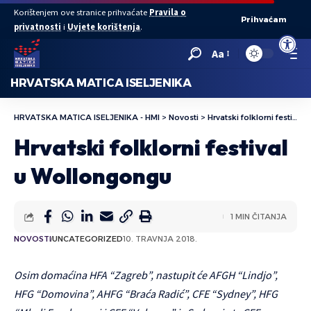
Korištenjem ove stranice prihvaćate
Pravila o
Prihvaćam
privatnosti
i
Uvjete korištenja
.
Open to
Aa
HRVATSKA MATICA ISELJENIKA
HRVATSKA MATICA ISELJENIKA - HMI
>
Novosti
>
Hrvatski folklorni festival u Wollongongu
Hrvatski folklorni festival
u Wollongongu
1 MIN ČITANJA
NOVOSTI
UNCATEGORIZED
10. TRAVNJA 2018.
Osim domaćina HFA “Zagreb”, nastupit će AFGH “Lindjo”,
HFG “Domovina”, AHFG “Braća Radić”, CFE “Sydney”, HFG