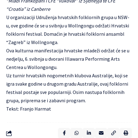
“Mladi Frankopani i CFE “Vukovar” iz Sydneyja te CFE
“Croatia” iz Canberre
U organizaciji Udruženja hrvatskih folklornih grupa u NSW-
u, ove godine će se u svibnju u Wollngongu održati Hrvatski
folklorni festival. Domaćin je hrvatski folklorni ansambl
“Zagreb” iz Wollngonga.
Ova kulturna manifestacija hrvatske mladeži održat će se u
nedjelju, 6. svibnja u dvorani Illawarra Performing Arts
Centrea u Wollongongu.
Uz turnir hrvatskih nogometnih klubova Australije, koji se
igra svake godine u drugom gradu Australije, ovaj folklorni
festival postaje sve popularniji. Osim nastupa folklornih
grupa, priprema se i zabavni program.
Tekst: Franjo Harmat