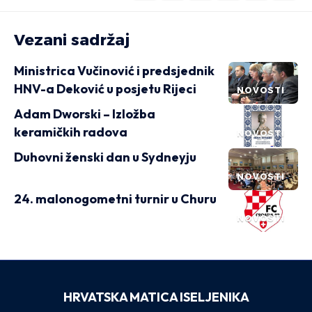
Vezani sadržaj
Ministrica Vučinović i predsjednik
HNV-a Deković u posjetu Rijeci
NOVOSTI
Adam Dworski – Izložba
keramičkih radova
NOVOSTI
Duhovni ženski dan u Sydneyju
NOVOSTI
24. malonogometni turnir u Churu
NOVOSTI
HRVATSKA MATICA ISELJENIKA