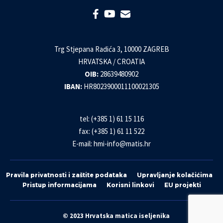
Trg Stjepana Radića 3, 10000 ZAGREB
HRVATSKA / CROATIA
OIB:
28639480902
IBAN:
HR8023900011100021305
tel: (+385 1) 61 15 116
fax: (+385 1) 61 11 522
E-mail:
hmi-info@matis.hr
Pravila privatnosti i zaštite podataka
Upravljanje kolačićima
Pristup informacijama
Korisni linkovi
EU projekti
© 2023 Hrvatska matica iseljenika